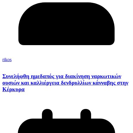
rikos
Συνελήφθη ημεδαπός για διακίνηση ναρκωτικών
ουσιών και καλλιέργεια δενδρυλλίων κάνναβης στην
Κέρκυρα