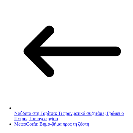
Ναύδετα στη Γαρίτσα: Τι πραγματικά συζητάμε; Γράφει ο
Πέτρος Παπαγεωργίου
MeteoCorfu: Βήμα‑βήμα προς τη ζέστη