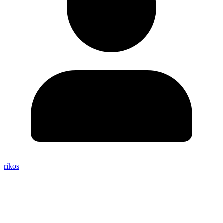
rikos