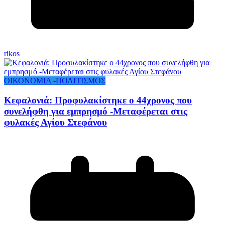
rikos
ΟΙΚΟΝΟΜΙΑ -ΠΟΛΙΤΙΣΜΟΣ
Κεφαλονιά: Προφυλακίστηκε ο 44χρονος που
συνελήφθη για εμπρησμό -Μεταφέρεται στις
φυλακές Αγίου Στεφάνου