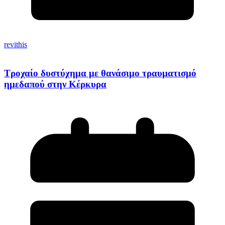
revithis
Τροχαίο δυστύχημα με θανάσιμο τραυματισμό
ημεδαπού στην Κέρκυρα