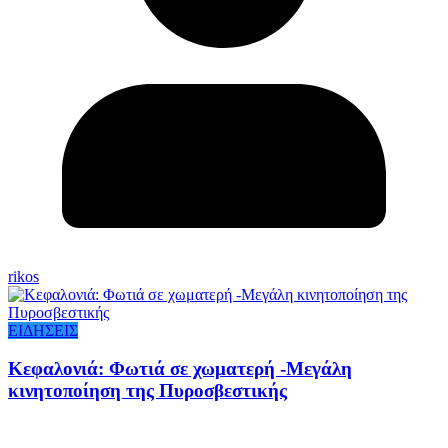
rikos
ΕΙΔΗΣΕΙΣ
Κεφαλονιά: Φωτιά σε χωματερή -Μεγάλη
κινητοποίηση της Πυροσβεστικής