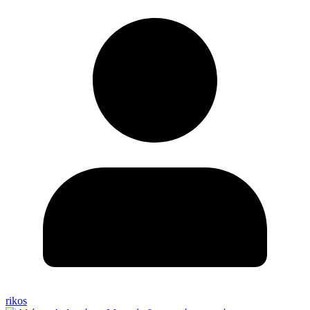
rikos