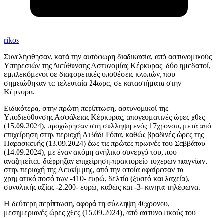
rikos
Συνελήφθησαν, κατά την αυτόφωρη διαδικασία, από αστυνομικούς
Υπηρεσιών της Διεύθυνσης Αστυνομίας Κέρκυρας, δύο ημεδαποί,
εμπλεκόμενοι σε διαφορετικές υποθέσεις κλοπών, που
σημειώθηκαν τα τελευταία 24ωρα, σε καταστήματα στην
Κέρκυρα.
Ειδικότερα, στην πρώτη περίπτωση, αστυνομικοί της
Υποδιεύθυνσης Ασφάλειας Κέρκυρας, απογευματινές ώρες χθες
(15.09.2024), προχώρησαν στη σύλληψη ενός 17χρονου, μετά από
επιχείρηση στην περιοχή Λιβάδι Ρόπα, καθώς βραδινές ώρες της
Παρασκευής (13.09.2024) έως τις πρώτες πρωινές του Σαββάτου
(14.09.2024), με έναν ακόμη ανήλικο συνεργό του, που
αναζητείται, διέρρηξαν επιχείρηση-πρακτορείο τυχερών παιγνίων,
στην περιοχή της Λευκίμμης, από την οποία αφαίρεσαν το
χρηματικό ποσό των -410- ευρώ, δελτία (ξυστό και λαχεία),
συνολικής αξίας -2.200- ευρώ, καθώς και -3- κινητά τηλέφωνα.
Η δεύτερη περίπτωση, αφορά τη σύλληψη 46χρονου,
μεσημεριανές ώρες χθες (15.09.2024), από αστυνομικούς του