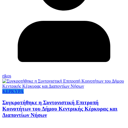
rikos
ΚΕΡΚΥΡΑ
Συγκροτήθηκε η Συντονιστική Επιτροπή
Κοινοτήτων του Δήμου Κεντρικής Κέρκυρας και
Διαποντίων Νήσων