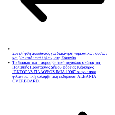
Συνελήφθη αλλοδαπός για διακίνηση ναρκωτικών ουσιών
και βία κατά υπαλλήλων, στη Ζάκυνθο
Το διασωστικό – πυροσβεστικό ταχύπλοο σκάφος της
Πολιτικής Προστασίας Δήμου Βόρειας Κέρκυρας
“ΕΚΤΟΡΑΣ ΓΙΑΛΟΨΟΣ ΙΜΙΑ 1996” στην ετήσια
φιλανθρωπική κολυμβητική εκδήλωση ALBANIA
OVERBOARD.