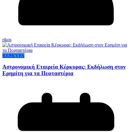
rikos
ΚΕΡΚΥΡΑ
Αστρονομική Εταιρεία Κέρκυρας: Εκδήλωση στον
Ερημίτη για τα Πεφταστέρια