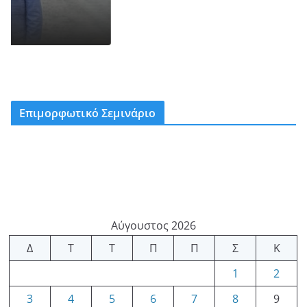
Επιμορφωτικό Σεμινάριο
Αύγουστος 2026
Δ
Τ
Τ
Π
Π
Σ
Κ
1
2
3
4
5
6
7
8
9