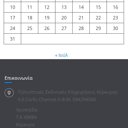
10
11
12
13
14
15
16
17
18
19
20
21
22
23
24
25
26
27
28
29
30
31
« Ιούλ
Επικοινωνία
Τηλεοπτικές Εκδοτικές Επιχειρήσεις Κέρκυρας
Α.Ε.Corfu Channel Α.Φ.Μ. 094294568
Χρυσηίδα
Τ.Κ 49084
Κέρκυρα