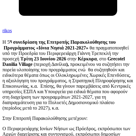
rikos
η
Η 5
συνεδρίαση της Επιτροπής Παρακολούθησης του
Προγράμματος «Ιόνια Νησιά 2021-2027»
θα πραγματοποιηθεί
υπό την Προεδρία του Περιφερειάρχη Γιάννη Τρεπεκλή την
προσεχή
Τρίτη 23 Ιουνίου 2026
στην
Κέρκυρα
, στο
Grecotel
Danilia Village
(περιοχή Δανίλια
),
προκειμένου να συζητήσει την
πορεία υλοποίησης του προγράμματος ενώ θα συζητηθούν και
ειδικότερα θέματα όπως οι Ολοκληρωμένες Χωρικές Επενδύσεις,
η αξιολόγηση του προγράμματος, η Στρατηγική Πληροφόρησης και
Επικοινωνίας, κ.α. Επίσης, θα γίνουν παρεμβάσεις από Κεντρικές
υπηρεσίες ΕΣΠΑ και Υπουργεία για ειδικά θέματα που αφορούν
στη διαχείριση των προγραμμάτων 2021-2027, για τη
διαπραγμάτευση για το Πολυετές Δημοσιονομικό πλαίσιο
(περίοδος μετά το 2027), κ.α.
Στην Επιτροπή Παρακολούθησης μετέχουν:
Ο Περιφερειάρχης Ιονίων Νήσων ως Πρόεδρος, εκπρόσωποι των
Αρχών διαχείρισης και συντονισμού, εκπρόσωποι δημοσίων