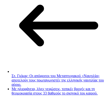
Στ. Γκίκας: Οι απόφοιτοι του Μεταπτυχιακού «Ναυτιλία»
αποτελούν τους πρωταγωνιστές της ελληνικής ναυτιλίας του
αύριο.
Με ηλιοφάνεια, λίγες νεφώσεις, τοπικές βροχές και τη
θερμοκρασία στους 33 βαθμούς το σκηνικό του καιρού.