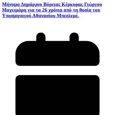
Μήνυμα Δημάρχου Βόρειας Κέρκυρας Γιώργου
Μαχειμάρη για τα 26 χρόνια από τη θυσία του
Υποσμηναγού Αθανασίου Μπεσλεμέ.