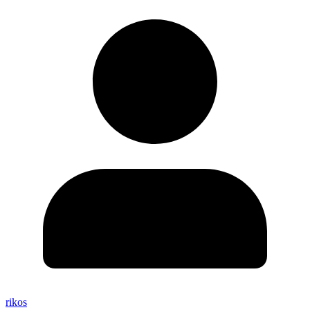
rikos