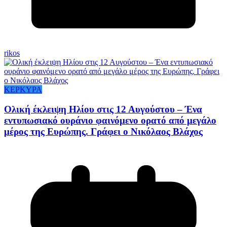
rikos
ΚΕΡΚΥΡΑ
Ολική έκλειψη Ηλίου στις 12 Αυγούστου – Ένα
εντυπωσιακό ουράνιο φαινόμενο ορατό από μεγάλο
μέρος της Ευρώπης. Γράφει ο Νικόλαος Βλάχος