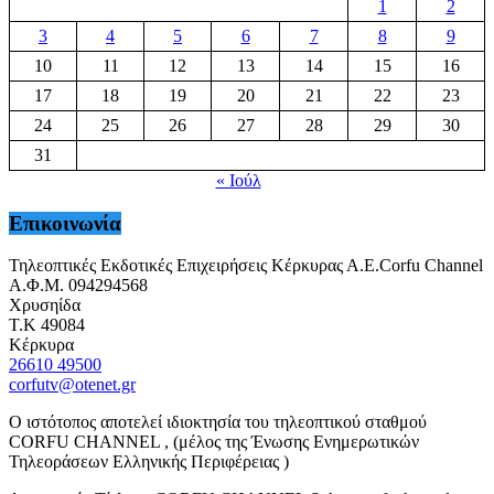
1
2
3
4
5
6
7
8
9
10
11
12
13
14
15
16
17
18
19
20
21
22
23
24
25
26
27
28
29
30
31
« Ιούλ
Επικοινωνία
Τηλεοπτικές Εκδοτικές Επιχειρήσεις Κέρκυρας Α.Ε.Corfu Channel
Α.Φ.Μ. 094294568
Χρυσηίδα
Τ.Κ 49084
Κέρκυρα
26610 49500
corfutv@otenet.gr
Ο ιστότοπος αποτελεί ιδιοκτησία του τηλεοπτικού σταθμού
CORFU CHANNEL , (μέλος της Ένωσης Ενημερωτικών
Τηλεοράσεων Ελληνικής Περιφέρειας )