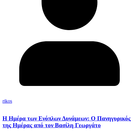
rikos
Η Ημέρα των Ενόπλων Δυνάμεων: Ο Πανηγυρικός
της Ημέρας από τον Βασίλη Γεωργάτο