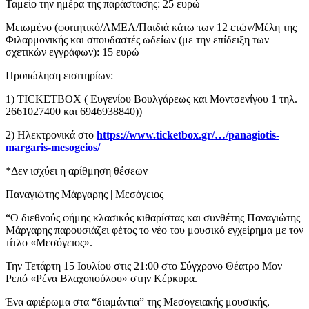
Ταμείο την ημέρα της παράστασης: 25 ευρώ
Μειωμένο (φοιτητικό/ΑΜΕΑ/Παιδιά κάτω των 12 ετών/Μέλη της
Φιλαρμονικής και σπουδαστές ωδείων (με την επίδειξη των
σχετικών εγγράφων): 15 ευρώ
Προπώληση εισιτηρίων:
1) TICKETBOX ( Ευγενίου Βουλγάρεως και Μοντσενίγου 1 τηλ.
2661027400 και 6946938840))
2) Ηλεκτρονικά στο
https://www.ticketbox.gr/…/panagiotis-
margaris-mesogeios/
*Δεν ισχύει η αρίθμηση θέσεων
Παναγιώτης Μάργαρης | Μεσόγειος
“Ο διεθνούς φήμης κλασικός κιθαρίστας και συνθέτης Παναγιώτης
Μάργαρης παρουσιάζει φέτος το νέο του μουσικό εγχείρημα με τον
τίτλο «Μεσόγειος».
Την Τετάρτη 15 Ιουλίου στις 21:00 στο Σύγχρονο Θέατρο Μον
Ρεπό «Ρένα Βλαχοπούλου» στην Κέρκυρα.
Ένα αφιέρωμα στα “διαμάντια” της Μεσογειακής μουσικής,