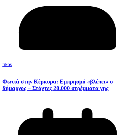
rikos
Φωτιά στην Κέρκυρα: Εμπρησμό «βλέπει» ο
δήμαρχος – Στάχτες 20.000 στρέμματα γης