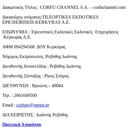
Διακριτικός Τίτλος : CORFU CHANNEL S.A. – corfuchannel.com
Δικαιούχος ονόματος:TILEOPTIKES EKDOTIKES
EPICHEIRISEIS KERKYRAS A.E.
ΕΠΩΝΥΜΙΑ : Τηλεοπτικές Εκδοτικές Εκδοτικές Επιχειρήσεις
Κέρκυρας Α.Ε.
ΑΦΜ 094294568 ΔΟΥ Κερκύρας
Νόμιμος Εκπρόσωπος :Ρεβύθης Ιωάννης
Διευθυντής Ιστοσελίδας : Ρεβύθης Ιωάννης
Διευθυντής Σύνταξης : Ρίκος Σπύρος
ΔΙΕΥΘΥΝΣΗ : Βρυώνη – 49084
Τηλ. : 2661049500
Email :
corfutv@otenet.gr
ΔΙΑΧΕΙΡΙΣΤΗΣ : Ιωάννης Ρεβύθης
Πολιτική Απορήτου