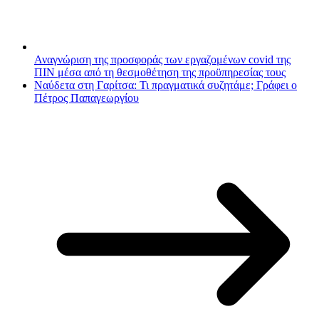
Αναγνώριση της προσφοράς των εργαζομένων covid της
ΠΙΝ μέσα από τη θεσμοθέτηση της προϋπηρεσίας τους
Ναύδετα στη Γαρίτσα: Τι πραγματικά συζητάμε; Γράφει ο
Πέτρος Παπαγεωργίου