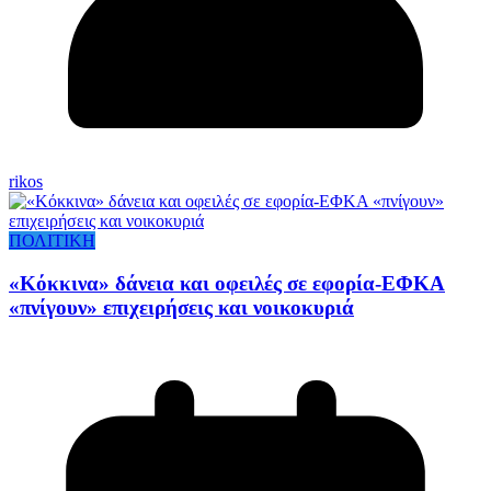
rikos
ΠΟΛΙΤΙΚΗ
«Κόκκινα» δάνεια και οφειλές σε εφορία-ΕΦΚΑ
«πνίγουν» επιχειρήσεις και νοικοκυριά