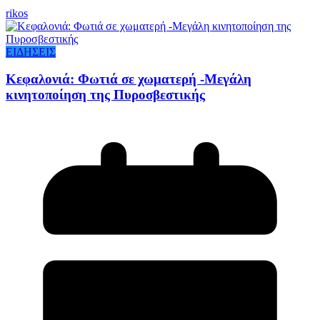
rikos
ΕΙΔΗΣΕΙΣ
Κεφαλονιά: Φωτιά σε χωματερή -Μεγάλη
κινητοποίηση της Πυροσβεστικής