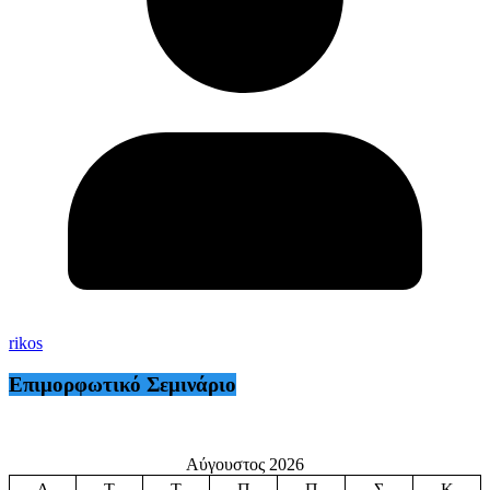
rikos
Επιμορφωτικό Σεμινάριο
Αύγουστος 2026
Δ
Τ
Τ
Π
Π
Σ
Κ