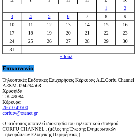
1
2
3
4
5
6
7
8
9
10
11
12
13
14
15
16
17
18
19
20
21
22
23
24
25
26
27
28
29
30
31
« Ιούλ
Επικοινωνία
Τηλεοπτικές Εκδοτικές Επιχειρήσεις Κέρκυρας Α.Ε.Corfu Channel
Α.Φ.Μ. 094294568
Χρυσηίδα
Τ.Κ 49084
Κέρκυρα
26610 49500
corfutv@otenet.gr
Ο ιστότοπος αποτελεί ιδιοκτησία του τηλεοπτικού σταθμού
CORFU CHANNEL , (μέλος της Ένωσης Ενημερωτικών
Τηλεοράσεων Ελληνικής Περιφέρειας )