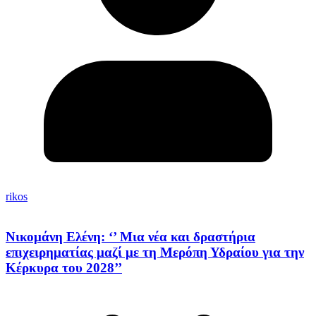
rikos
Νικομάνη Ελένη: ‘’ Μια νέα και δραστήρια
επιχειρηματίας μαζί με τη Μερόπη Υδραίου για την
Κέρκυρα του 2028’’