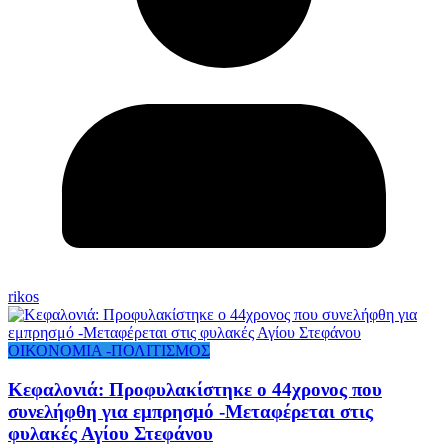
rikos
ΟΙΚΟΝΟΜΙΑ -ΠΟΛΙΤΙΣΜΟΣ
Κεφαλονιά: Προφυλακίστηκε ο 44χρονος που
συνελήφθη για εμπρησμό -Μεταφέρεται στις
φυλακές Αγίου Στεφάνου