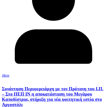
rikos
Συνάντηση Περιφερειάρχη με τον Πρύτανη του Ι.Π.
– Στο ΠΕΠ ΙΝ η αποκατάσταση του Μεγάρου
Καποδίστρια, στήριξη για νέα φοιτητική εστία στο
Αργοστόλι