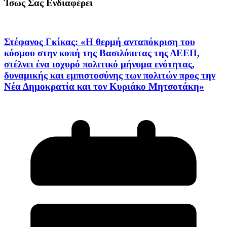
Ίσως Σας Ενδιαφέρει
Στέφανος Γκίκας: «Η θερμή ανταπόκριση του
κόσμου στην κοπή της Βασιλόπιτας της ΔΕΕΠ,
στέλνει ένα ισχυρό πολιτικό μήνυμα ενότητας,
δυναμικής και εμπιστοσύνης των πολιτών προς την
Νέα Δημοκρατία και τον Κυριάκο Μητσοτάκη»