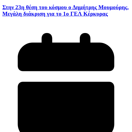
Στην 23η θέση του κόσμου ο Δημήτρης Μουμούρης.
Μεγάλη διάκριση για το 1ο ΓΕΛ Κέρκυρας