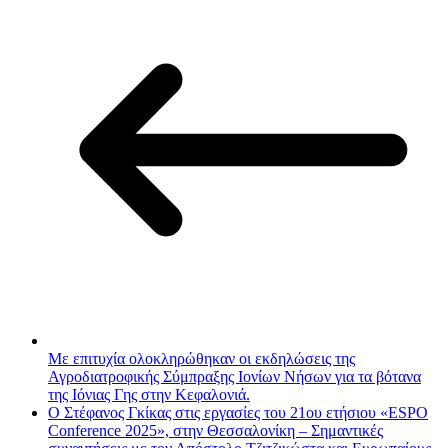
Με επιτυχία ολοκληρώθηκαν οι εκδηλώσεις της
Αγροδιατροφικής Σύμπραξης Ιονίων Νήσων για τα βότανα
της Ιόνιας Γης στην Κεφαλονιά.
Ο Στέφανος Γκίκας στις εργασίες του 21ου ετήσιου «ESPO
Conference 2025», στην Θεσσαλονίκη – Σημαντικές