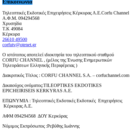
Επικοινωνία
Τηλεοπτικές Εκδοτικές Επιχειρήσεις Κέρκυρας Α.Ε.Corfu Channel
Α.Φ.Μ. 094294568
Χρυσηίδα
Τ.Κ 49084
Κέρκυρα
26610 49500
corfutv@otenet.gr
Ο ιστότοπος αποτελεί ιδιοκτησία του τηλεοπτικού σταθμού
CORFU CHANNEL , (μέλος της Ένωσης Ενημερωτικών
Τηλεοράσεων Ελληνικής Περιφέρειας )
Διακριτικός Τίτλος : CORFU CHANNEL S.A. – corfuchannel.com
Δικαιούχος ονόματος:TILEOPTIKES EKDOTIKES
EPICHEIRISEIS KERKYRAS A.E.
ΕΠΩΝΥΜΙΑ : Τηλεοπτικές Εκδοτικές Εκδοτικές Επιχειρήσεις
Κέρκυρας Α.Ε.
ΑΦΜ 094294568 ΔΟΥ Κερκύρας
Νόμιμος Εκπρόσωπος :Ρεβύθης Ιωάννης