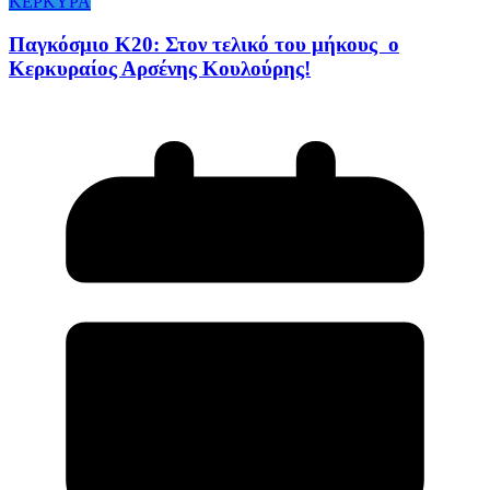
ΚΕΡΚΥΡΑ
Παγκόσμιο Κ20: Στον τελικό του μήκους ο
Κερκυραίος Αρσένης Κουλούρης!