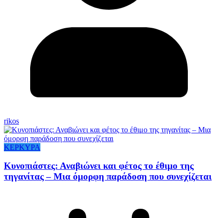
rikos
ΚΕΡΚΥΡΑ
Κυνοπιάστες: Αναβιώνει και φέτος το έθιμο της
τηγανίτας – Μια όμορφη παράδοση που συνεχίζεται