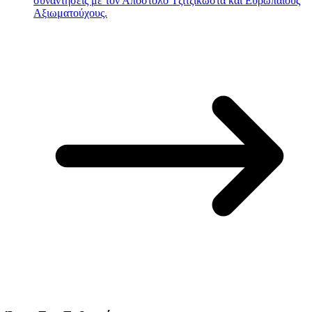
συναντήσεις με τον Απόστολο Τζιτζικώστα και Ευρωπαίους
Αξιωματούχους.