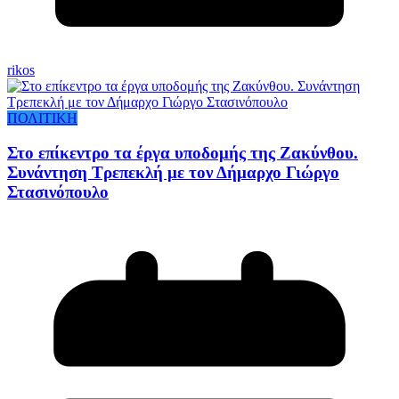
rikos
ΠΟΛΙΤΙΚΗ
Στο επίκεντρο τα έργα υποδομής της Ζακύνθου.
Συνάντηση Τρεπεκλή με τον Δήμαρχο Γιώργο
Στασινόπουλο