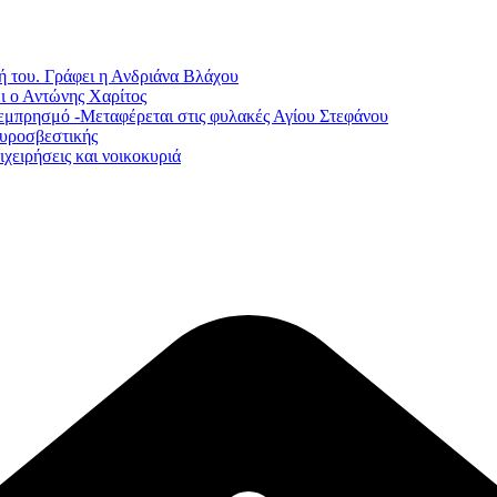
ή του. Γράφει η Ανδριάνα Βλάχου
ι ο Αντώνης Χαρίτος
εμπρησμό -Μεταφέρεται στις φυλακές Αγίου Στεφάνου
Πυροσβεστικής
χειρήσεις και νοικοκυριά