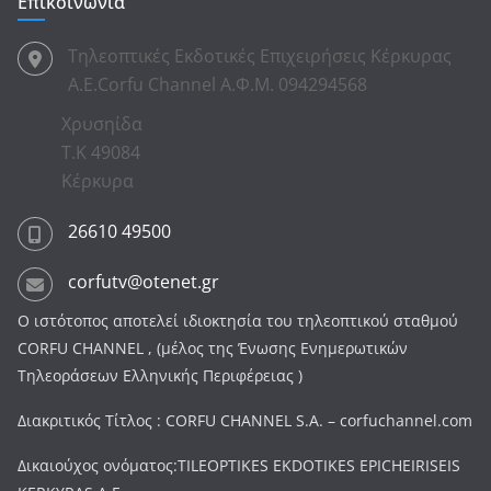
Επικοινωνία
Τηλεοπτικές Εκδοτικές Επιχειρήσεις Κέρκυρας
Α.Ε.Corfu Channel Α.Φ.Μ. 094294568
Χρυσηίδα
Τ.Κ 49084
Κέρκυρα
26610 49500
corfutv@otenet.gr
Ο ιστότοπος αποτελεί ιδιοκτησία του τηλεοπτικού σταθμού
CORFU CHANNEL , (μέλος της Ένωσης Ενημερωτικών
Τηλεοράσεων Ελληνικής Περιφέρειας )
Διακριτικός Τίτλος : CORFU CHANNEL S.A. – corfuchannel.com
Δικαιούχος ονόματος:TILEOPTIKES EKDOTIKES EPICHEIRISEIS