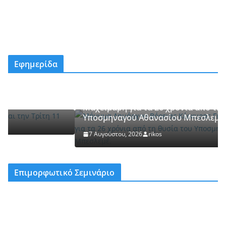
Εφημερίδα
ΠΟΛΙΤΙΚΗ
ν
Μήνυμα Δημάρχου Βόρειας Κέρκυρας Γιώργου
Μαχειμάρη για τα 26 χρόνια από τη θυσία του
Υποσμηναγού Αθανασίου Μπεσλεμέ.
7 Αυγούστου, 2026
rikos
Επιμορφωτικό Σεμινάριο