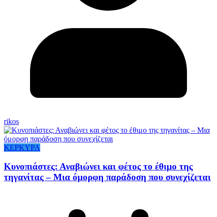
rikos
ΚΕΡΚΥΡΑ
Κυνοπιάστες: Αναβιώνει και φέτος το έθιμο της
τηγανίτας – Μια όμορφη παράδοση που συνεχίζεται