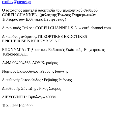
corfutv@otenet.gr
Ο ιστότοπος αποτελεί ιδιοκτησία του τηλεοπτικού σταθμού
CORFU CHANNEL , (μέλος της Ένωσης Ενημερωτικών
Τηλεοράσεων Ελληνικής Περιφέρειας )
Διακριτικός Τίτλος : CORFU CHANNEL S.A. – corfuchannel.com
Δικαιούχος ονόματος:TILEOPTIKES EKDOTIKES
EPICHEIRISEIS KERKYRAS A.E.
ΕΠΩΝΥΜΙΑ : Τηλεοπτικές Εκδοτικές Εκδοτικές Επιχειρήσεις
Κέρκυρας Α.Ε.
ΑΦΜ 094294568 ΔΟΥ Κερκύρας
Νόμιμος Εκπρόσωπος :Ρεβύθης Ιωάννης
Διευθυντής Ιστοσελίδας : Ρεβύθης Ιωάννης
Διευθυντής Σύνταξης : Ρίκος Σπύρος
ΔΙΕΥΘΥΝΣΗ : Βρυώνη – 49084
Τηλ. : 2661049500