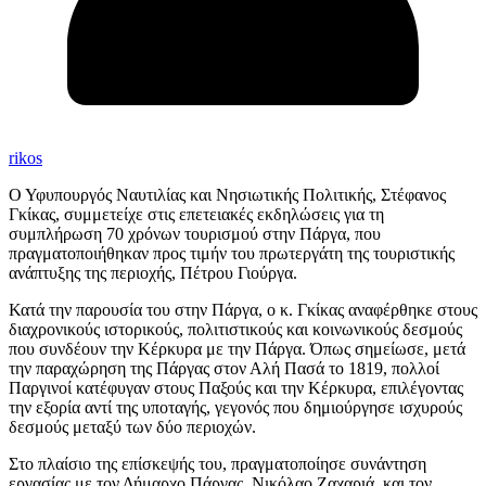
rikos
Ο Υφυπουργός Ναυτιλίας και Νησιωτικής Πολιτικής, Στέφανος
Γκίκας, συμμετείχε στις επετειακές εκδηλώσεις για τη
συμπλήρωση 70 χρόνων τουρισμού στην Πάργα, που
πραγματοποιήθηκαν προς τιμήν του πρωτεργάτη της τουριστικής
ανάπτυξης της περιοχής, Πέτρου Γιούργα.
Κατά την παρουσία του στην Πάργα, ο κ. Γκίκας αναφέρθηκε στους
διαχρονικούς ιστορικούς, πολιτιστικούς και κοινωνικούς δεσμούς
που συνδέουν την Κέρκυρα με την Πάργα. Όπως σημείωσε, μετά
την παραχώρηση της Πάργας στον Αλή Πασά το 1819, πολλοί
Παργινοί κατέφυγαν στους Παξούς και την Κέρκυρα, επιλέγοντας
την εξορία αντί της υποταγής, γεγονός που δημιούργησε ισχυρούς
δεσμούς μεταξύ των δύο περιοχών.
Στο πλαίσιο της επίσκεψής του, πραγματοποίησε συνάντηση
εργασίας με τον Δήμαρχο Πάργας, Νικόλαο Ζαχαριά, και τον