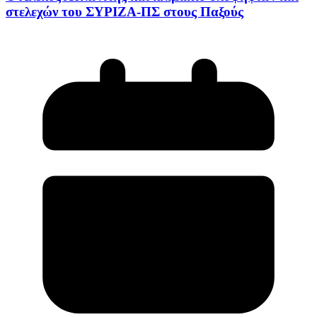
στελεχών του ΣΥΡΙΖΑ-ΠΣ στους Παξούς