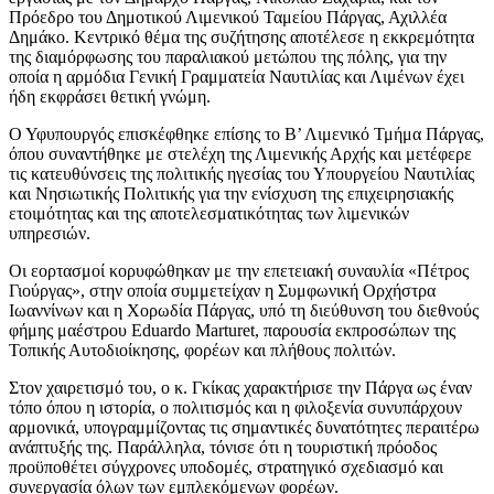
Πρόεδρο του Δημοτικού Λιμενικού Ταμείου Πάργας, Αχιλλέα
Δημάκο. Κεντρικό θέμα της συζήτησης αποτέλεσε η εκκρεμότητα
της διαμόρφωσης του παραλιακού μετώπου της πόλης, για την
οποία η αρμόδια Γενική Γραμματεία Ναυτιλίας και Λιμένων έχει
ήδη εκφράσει θετική γνώμη.
Ο Υφυπουργός επισκέφθηκε επίσης το Β’ Λιμενικό Τμήμα Πάργας,
όπου συναντήθηκε με στελέχη της Λιμενικής Αρχής και μετέφερε
τις κατευθύνσεις της πολιτικής ηγεσίας του Υπουργείου Ναυτιλίας
και Νησιωτικής Πολιτικής για την ενίσχυση της επιχειρησιακής
ετοιμότητας και της αποτελεσματικότητας των λιμενικών
υπηρεσιών.
Οι εορτασμοί κορυφώθηκαν με την επετειακή συναυλία «Πέτρος
Γιούργας», στην οποία συμμετείχαν η Συμφωνική Ορχήστρα
Ιωαννίνων και η Χορωδία Πάργας, υπό τη διεύθυνση του διεθνούς
φήμης μαέστρου Eduardo Marturet, παρουσία εκπροσώπων της
Τοπικής Αυτοδιοίκησης, φορέων και πλήθους πολιτών.
Στον χαιρετισμό του, ο κ. Γκίκας χαρακτήρισε την Πάργα ως έναν
τόπο όπου η ιστορία, ο πολιτισμός και η φιλοξενία συνυπάρχουν
αρμονικά, υπογραμμίζοντας τις σημαντικές δυνατότητες περαιτέρω
ανάπτυξής της. Παράλληλα, τόνισε ότι η τουριστική πρόοδος
προϋποθέτει σύγχρονες υποδομές, στρατηγικό σχεδιασμό και
συνεργασία όλων των εμπλεκόμενων φορέων.