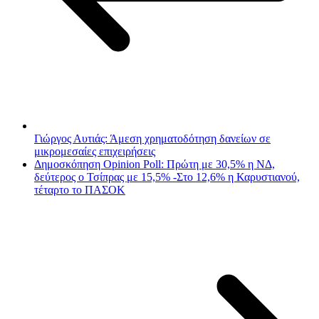
Γιώργος Αυτιάς: Άμεση χρηματοδότηση δανείων σε
μικρομεσαίες επιχειρήσεις
Δημοσκόπηση Opinion Poll: Πρώτη με 30,5% η ΝΔ,
δεύτερος ο Τσίπρας με 15,5% -Στο 12,6% η Καρυστιανού,
τέταρτο το ΠΑΣΟΚ