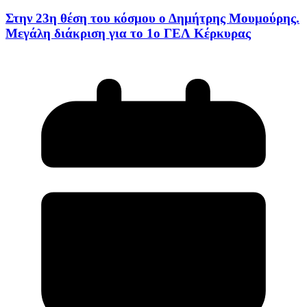
Στην 23η θέση του κόσμου ο Δημήτρης Μουμούρης.
Μεγάλη διάκριση για το 1ο ΓΕΛ Κέρκυρας