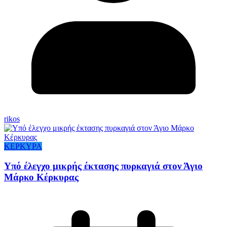
rikos
ΚΕΡΚΥΡΑ
Υπό έλεγχο μικρής έκτασης πυρκαγιά στον Άγιο
Μάρκο Κέρκυρας