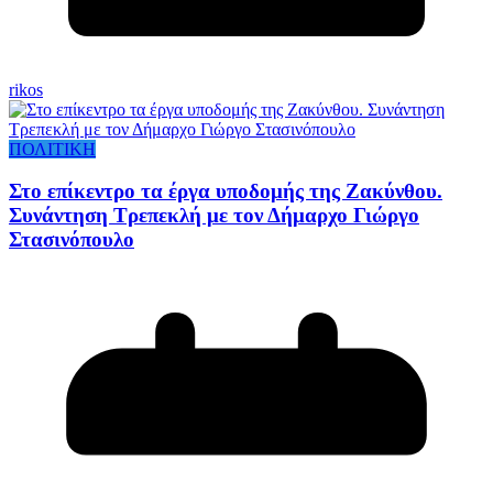
rikos
ΠΟΛΙΤΙΚΗ
Στο επίκεντρο τα έργα υποδομής της Ζακύνθου.
Συνάντηση Τρεπεκλή με τον Δήμαρχο Γιώργο
Στασινόπουλο