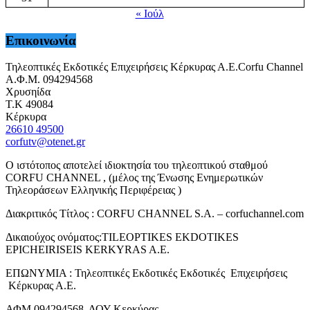
« Ιούλ
Επικοινωνία
Τηλεοπτικές Εκδοτικές Επιχειρήσεις Κέρκυρας Α.Ε.Corfu Channel
Α.Φ.Μ. 094294568
Χρυσηίδα
Τ.Κ 49084
Κέρκυρα
26610 49500
corfutv@otenet.gr
Ο ιστότοπος αποτελεί ιδιοκτησία του τηλεοπτικού σταθμού
CORFU CHANNEL , (μέλος της Ένωσης Ενημερωτικών
Τηλεοράσεων Ελληνικής Περιφέρειας )
Διακριτικός Τίτλος : CORFU CHANNEL S.A. – corfuchannel.com
Δικαιούχος ονόματος:TILEOPTIKES EKDOTIKES
EPICHEIRISEIS KERKYRAS A.E.
ΕΠΩΝΥΜΙΑ : Τηλεοπτικές Εκδοτικές Εκδοτικές Επιχειρήσεις
Κέρκυρας Α.Ε.
ΑΦΜ 094294568 ΔΟΥ Κερκύρας