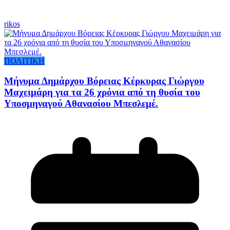
rikos
ΠΟΛΙΤΙΚΗ
Μήνυμα Δημάρχου Βόρειας Κέρκυρας Γιώργου
Μαχειμάρη για τα 26 χρόνια από τη θυσία του
Υποσμηναγού Αθανασίου Μπεσλεμέ.