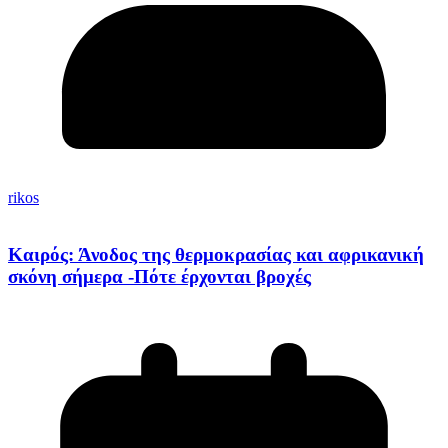
rikos
Καιρός: Άνοδος της θερμοκρασίας και αφρικανική
σκόνη σήμερα -Πότε έρχονται βροχές