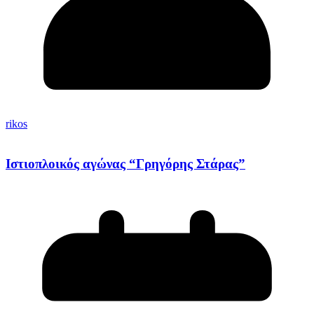
rikos
Ιστιοπλοικός αγώνας “Γρηγόρης Στάρας”