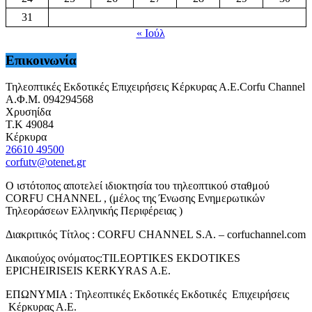
31
« Ιούλ
Επικοινωνία
Τηλεοπτικές Εκδοτικές Επιχειρήσεις Κέρκυρας Α.Ε.Corfu Channel
Α.Φ.Μ. 094294568
Χρυσηίδα
Τ.Κ 49084
Κέρκυρα
26610 49500
corfutv@otenet.gr
Ο ιστότοπος αποτελεί ιδιοκτησία του τηλεοπτικού σταθμού
CORFU CHANNEL , (μέλος της Ένωσης Ενημερωτικών
Τηλεοράσεων Ελληνικής Περιφέρειας )
Διακριτικός Τίτλος : CORFU CHANNEL S.A. – corfuchannel.com
Δικαιούχος ονόματος:TILEOPTIKES EKDOTIKES
EPICHEIRISEIS KERKYRAS A.E.
ΕΠΩΝΥΜΙΑ : Τηλεοπτικές Εκδοτικές Εκδοτικές Επιχειρήσεις
Κέρκυρας Α.Ε.