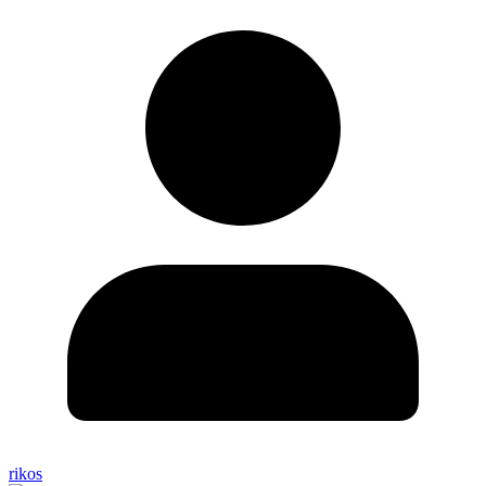
rikos