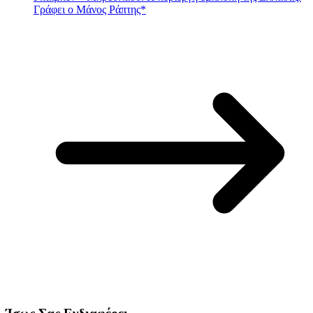
Γράφει ο Μάνος Ράπτης*