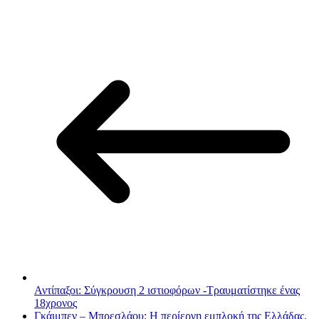
Αντίπαξοι: Σύγκρουση 2 ιστιοφόρων -Τραυματίστηκε ένας
18χρονος
Γκάιμπεν – Μπρεσλάου: Η περίεργη εμπλοκή της Ελλάδας.