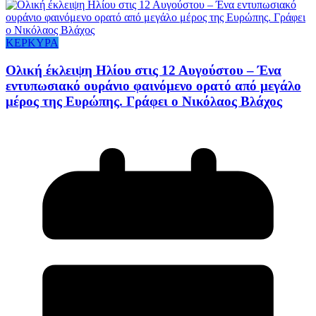
ΚΕΡΚΥΡΑ
Ολική έκλειψη Ηλίου στις 12 Αυγούστου – Ένα
εντυπωσιακό ουράνιο φαινόμενο ορατό από μεγάλο
μέρος της Ευρώπης. Γράφει ο Νικόλαος Βλάχος