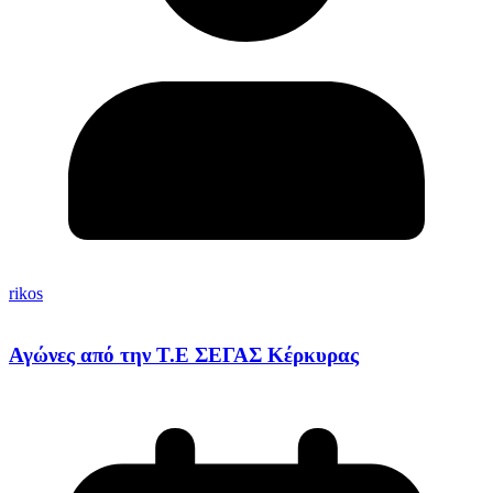
rikos
Αγώνες από την Τ.Ε ΣΕΓΑΣ Κέρκυρας