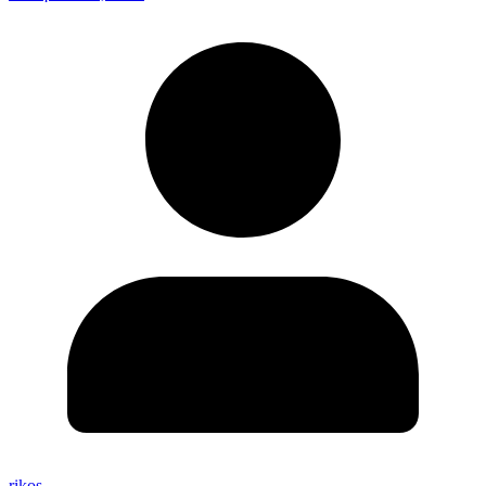
rikos