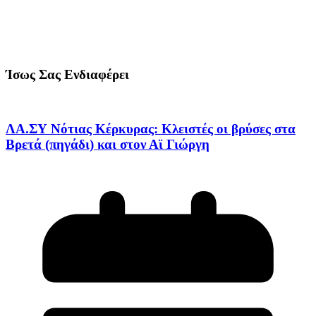
Ίσως Σας Ενδιαφέρει
ΛΑ.ΣΥ Νότιας Κέρκυρας: Κλειστές οι βρύσες στα
Βρετά (πηγάδι) και στον Αϊ Γιώργη