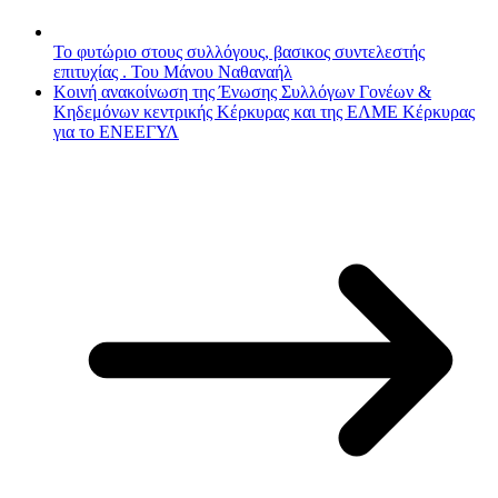
Το φυτώριο στους συλλόγους, βασικος συντελεστής
επιτυχίας . Του Μάνου Ναθαναήλ
Κοινή ανακοίνωση της Ένωσης Συλλόγων Γονέων &
Κηδεμόνων κεντρικής Κέρκυρας και της ΕΛΜΕ Κέρκυρας
για το ΕΝΕΕΓΥΛ