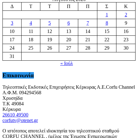
Δ
Τ
Τ
Π
Π
Σ
Κ
1
2
3
4
5
6
7
8
9
10
11
12
13
14
15
16
17
18
19
20
21
22
23
24
25
26
27
28
29
30
31
« Ιούλ
Επικοινωνία
Τηλεοπτικές Εκδοτικές Επιχειρήσεις Κέρκυρας Α.Ε.Corfu Channel
Α.Φ.Μ. 094294568
Χρυσηίδα
Τ.Κ 49084
Κέρκυρα
26610 49500
corfutv@otenet.gr
Ο ιστότοπος αποτελεί ιδιοκτησία του τηλεοπτικού σταθμού
CORFU CHANNEL , (μέλος της Ένωσης Ενημερωτικών