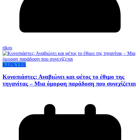
rikos
ΚΕΡΚΥΡΑ
Κυνοπιάστες: Αναβιώνει και φέτος το έθιμο της
τηγανίτας – Μια όμορφη παράδοση που συνεχίζεται