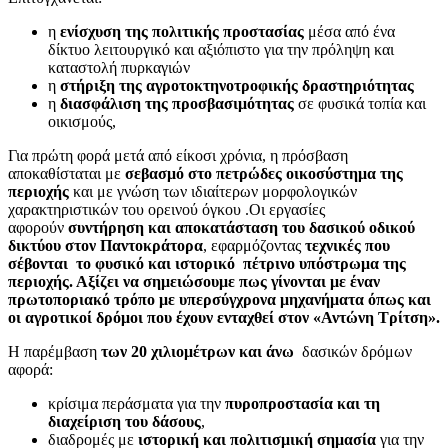
η
ενίσχυση της πολιτικής προστασίας
μέσα από ένα
δίκτυο λειτουργικό και αξιόπιστο για την πρόληψη και
καταστολή πυρκαγιών
η
στήριξη της αγροτοκτηνοτροφικής δραστηριότητας
η
διασφάλιση της προσβασιμότητας
σε φυσικά τοπία και
οικισμούς,
Για πρώτη φορά μετά από είκοσι χρόνια, η πρόσβαση
αποκαθίσταται με
σεβασμό στο πετρώδες οικοσύστημα της
περιοχής
και με γνώση των ιδιαίτερων μορφολογικών
χαρακτηριστικών του ορεινού όγκου .Οι εργασίες
αφορούν
συντήρηση και αποκατάσταση του δασικού οδικού
δικτύου στον Παντοκράτορα
, εφαρμόζοντας
τεχνικές που
σέβονται το φυσικό και ιστορικό πέτρινο υπόστρωμα της
περιοχής. Αξίζει να σημειώσουμε πως γίνονται με έναν
πρωτοποριακό τρόπο με υπερσύγχρονα μηχανήματα όπως και
οι αγροτικοί δρόμοι που έχουν ενταχθεί στον «Αντώνη Τρίτση».
Η παρέμβαση
των 20 χιλιομέτρων και άνω
δασικών δρόμων
αφορά:
κρίσιμα περάσματα για την
πυροπροστασία και τη
διαχείριση του δάσους
,
διαδρομές με
ιστορική και πολιτισμική σημασία
για την