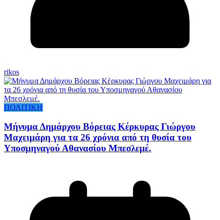
rikos
ΠΟΛΙΤΙΚΗ
Μήνυμα Δημάρχου Βόρειας Κέρκυρας Γιώργου
Μαχειμάρη για τα 26 χρόνια από τη θυσία του
Υποσμηναγού Αθανασίου Μπεσλεμέ.