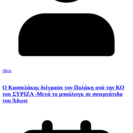
rikos
Ο Κασσελάκης διέγραψε τον Πολάκη από την ΚΟ
του ΣΥΡΙΖΑ -Μετά το μπούλινγκ σε συνεργάτιδα
του Άδωνι