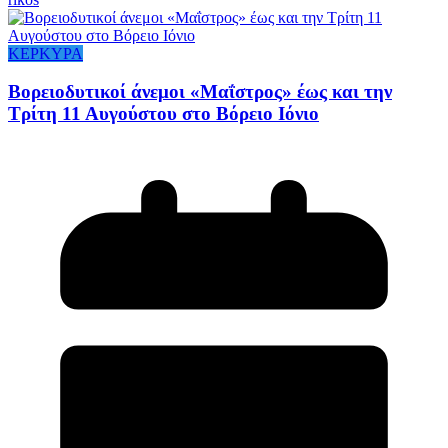
ΚΕΡΚΥΡΑ
Βορειοδυτικοί άνεμοι «Μαΐστρος» έως και την
Τρίτη 11 Αυγούστου στο Βόρειο Ιόνιο