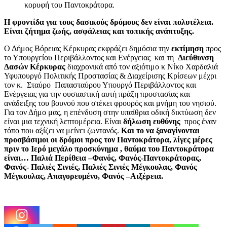
κορυφή του Παντοκράτορα.
Η φροντίδα για τους δασικούς δρόμους δεν είναι πολυτέλεια.
Είναι ζήτημα ζωής, ασφάλειας και τοπικής ανάπτυξης.
Ο Δήμος Βόρειας Κέρκυρας εκφράζει δημόσια την
εκτίμηση
προς
το Υπουργείου Περιβάλλοντος και Ενέργειας και τη
Διεύθυνση
Δασών Κέρκυρας
διαχρονικά από τον αξιότιμο κ Νίκο Χαρδαλιά
Υφυπουργό Πολιτικής Προστασίας & Διαχείρισης Κρίσεων μέχρι
τον κ. Σταύρο Παπασταύρου Υπουργό Περιβάλλοντος και
Ενέργειας για την ουσιαστική αυτή πράξη προστασίας και
ανάδειξης του βουνού που στέκει φρουρός και μνήμη του νησιού.
Για τον Δήμο μας, η επένδυση στην υπαίθρια οδική δικτύωση δεν
είναι μια τεχνική λεπτομέρεια. Είναι
δήλωση ευθύνης
προς έναν
τόπο που αξίζει να μείνει ζωντανός.
Και το να ξαναγίνονται
προσβάσιμοι οι δρόμοι προς τον Παντοκράτορα, λίγες μέρες
πριν το Ιερό μεγάλο προσκύνημα , θαύμα του Παντοκράτορα
είναι… Παλιά Περίθεια –Φανός, Φανός-Παντοκράτορας,
Φανός- Παλιές Σινιές, Παλιές Σινιές Μέγκουλας, Φανός
Μέγκουλας, Απαγορευμένο, Φανός –Αιξέρεια.