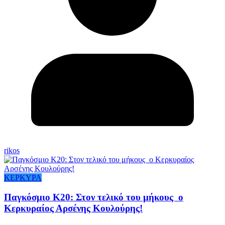
rikos
ΚΕΡΚΥΡΑ
Παγκόσμιο Κ20: Στον τελικό του μήκους ο
Κερκυραίος Αρσένης Κουλούρης!