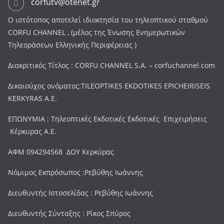
corfutv@otenet.gr
Ο ιστότοπος αποτελεί ιδιοκτησία του τηλεοπτικού σταθμού
CORFU CHANNEL , (μέλος της Ένωσης Ενημερωτικών
Τηλεοράσεων Ελληνικής Περιφέρειας )
Διακριτικός Τίτλος : CORFU CHANNEL S.A. – corfuchannel.com
Δικαιούχος ονόματος:TILEOPTIKES EKDOTIKES EPICHEIRISEIS
KERKYRAS A.E.
ΕΠΩΝΥΜΙΑ : Τηλεοπτικές Εκδοτικές Εκδοτικές Επιχειρήσεις
Κέρκυρας Α.Ε.
ΑΦΜ 094294568 ΔΟΥ Κερκύρας
Νόμιμος Εκπρόσωπος :Ρεβύθης Ιωάννης
Διευθυντής Ιστοσελίδας : Ρεβύθης Ιωάννης
Διευθυντής Σύνταξης : Ρίκος Σπύρος