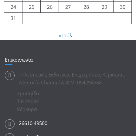
24
25
26
27
28
29
30
31
« Ιούλ
Επικοινωνία
Τηλεοπτικές Εκδοτικές Επιχειρήσεις Κέρκυρας
Α.Ε.Corfu Channel Α.Φ.Μ. 094294568
Χρυσηίδα
Τ.Κ 49084
Κέρκυρα
26610 49500