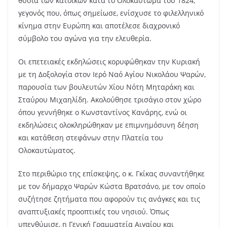
θυσία των κατοίκων κατά το Ολοκαύτωμα του 1824,
γεγονός που, όπως σημείωσε, ενίσχυσε το φιλελληνικό
κίνημα στην Ευρώπη και αποτέλεσε διαχρονικό
σύμβολο του αγώνα για την ελευθερία.
Οι επετειακές εκδηλώσεις κορυφώθηκαν την Κυριακή
με τη Δοξολογία στον Ιερό Ναό Αγίου Νικολάου Ψαρών,
παρουσία των βουλευτών Χίου Νότη Μηταράκη και
Σταύρου Μιχαηλίδη. Ακολούθησε τρισάγιο στον χώρο
όπου γεννήθηκε ο Κωνσταντίνος Κανάρης, ενώ οι
εκδηλώσεις ολοκληρώθηκαν με επιμνημόσυνη δέηση
και κατάθεση στεφάνων στην Πλατεία του
Ολοκαυτώματος.
Στο περιθώριο της επίσκεψης, ο κ. Γκίκας συναντήθηκε
με τον δήμαρχο Ψαρών Κώστα Βρατσάνο, με τον οποίο
συζήτησε ζητήματα που αφορούν τις ανάγκες και τις
αναπτυξιακές προοπτικές του νησιού. Όπως
υπενθύμισε, η Γενική Γραμματεία Αιγαίου και