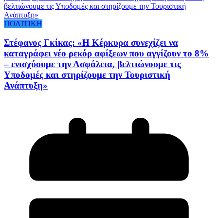
ΠΟΛΙΤΙΚΗ
Στέφανος Γκίκας: «Η Κέρκυρα συνεχίζει να
καταγράφει νέο ρεκόρ αφίξεων που αγγίζουν το 8%
– ενισχύουμε την Ασφάλεια, βελτιώνουμε τις
Υποδομές και στηρίζουμε την Τουριστική
Ανάπτυξη»