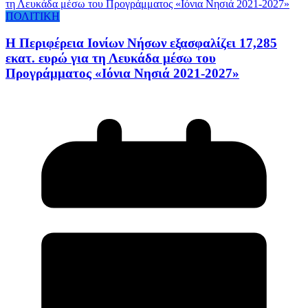
ΠΟΛΙΤΙΚΗ
Η Περιφέρεια Ιονίων Νήσων εξασφαλίζει 17,285
εκατ. ευρώ για τη Λευκάδα μέσω του
Προγράμματος «Ιόνια Νησιά 2021-2027»