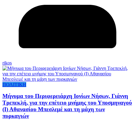
rikos
ΠΟΛΙΤΙΚΗ
Μήνυμα του Περιφερειάρχη Ιονίων Νήσων, Γιάννη
Τρεπεκλή, για την επέτειο μνήμης του Υποσμηναγού
(Ι) Αθανασίου Μπεσλεμέ και τη μάχη των
πυρκαγιών