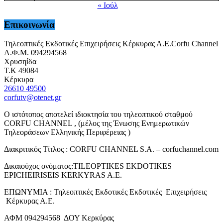
« Ιούλ
Επικοινωνία
Τηλεοπτικές Εκδοτικές Επιχειρήσεις Κέρκυρας Α.Ε.Corfu Channel
Α.Φ.Μ. 094294568
Χρυσηίδα
Τ.Κ 49084
Κέρκυρα
26610 49500
corfutv@otenet.gr
Ο ιστότοπος αποτελεί ιδιοκτησία του τηλεοπτικού σταθμού
CORFU CHANNEL , (μέλος της Ένωσης Ενημερωτικών
Τηλεοράσεων Ελληνικής Περιφέρειας )
Διακριτικός Τίτλος : CORFU CHANNEL S.A. – corfuchannel.com
Δικαιούχος ονόματος:TILEOPTIKES EKDOTIKES
EPICHEIRISEIS KERKYRAS A.E.
ΕΠΩΝΥΜΙΑ : Τηλεοπτικές Εκδοτικές Εκδοτικές Επιχειρήσεις
Κέρκυρας Α.Ε.
ΑΦΜ 094294568 ΔΟΥ Κερκύρας