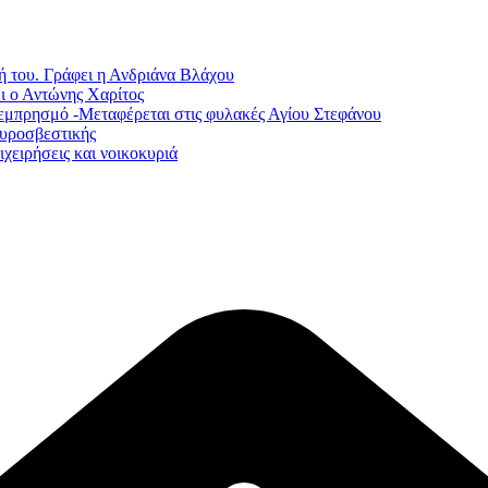
ή του. Γράφει η Ανδριάνα Βλάχου
ι ο Αντώνης Χαρίτος
εμπρησμό -Μεταφέρεται στις φυλακές Αγίου Στεφάνου
Πυροσβεστικής
χειρήσεις και νοικοκυριά