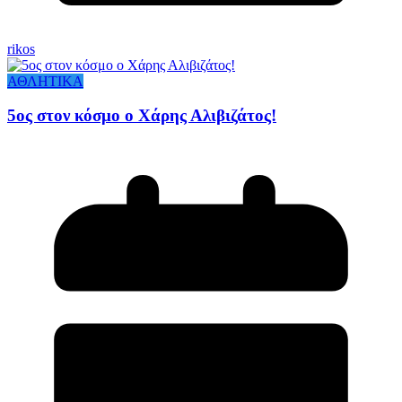
rikos
ΑΘΛΗΤΙΚΑ
5ος στον κόσμο ο Χάρης Αλιβιζάτος!