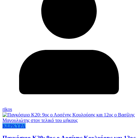
rikos
ΚΕΡΚΥΡΑ
Παγκόσμιο Κ20: 9ος ο Αρσένης Κουλούρης και 12ος