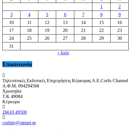
1
2
3
4
5
6
7
8
9
10
11
12
13
14
15
16
17
18
19
20
21
22
23
24
25
26
27
28
29
30
31
« Ιούλ
Επικοινωνία
Τηλεοπτικές Εκδοτικές Επιχειρήσεις Κέρκυρας Α.Ε.Corfu Channel
Α.Φ.Μ. 094294568
Χρυσηίδα
Τ.Κ 49084
Κέρκυρα
26610 49500
corfutv@otenet.gr