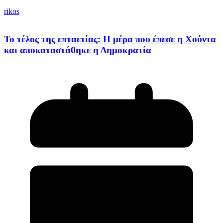
rikos
Το τέλος της επταετίας: Η μέρα που έπεσε η Χούντα
και αποκαταστάθηκε η Δημοκρατία