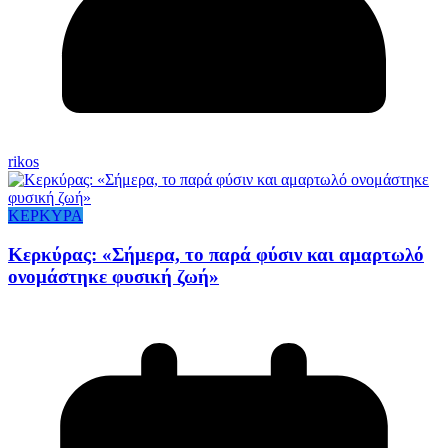
rikos
ΚΕΡΚΥΡΑ
Κερκύρας: «Σήμερα, το παρά φύσιν και αμαρτωλό
ονομάστηκε φυσική ζωή»