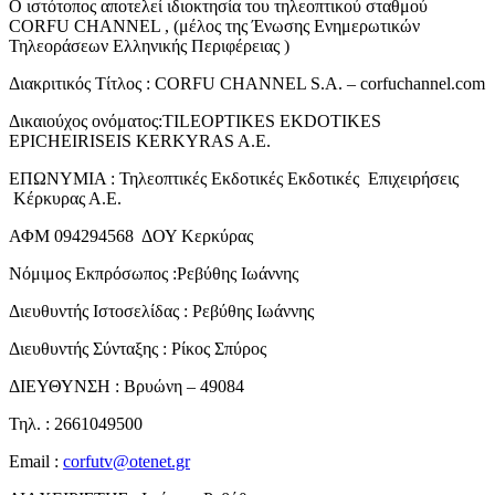
Ο ιστότοπος αποτελεί ιδιοκτησία του τηλεοπτικού σταθμού
CORFU CHANNEL , (μέλος της Ένωσης Ενημερωτικών
Τηλεοράσεων Ελληνικής Περιφέρειας )
Διακριτικός Τίτλος : CORFU CHANNEL S.A. – corfuchannel.com
Δικαιούχος ονόματος:TILEOPTIKES EKDOTIKES
EPICHEIRISEIS KERKYRAS A.E.
ΕΠΩΝΥΜΙΑ : Τηλεοπτικές Εκδοτικές Εκδοτικές Επιχειρήσεις
Κέρκυρας Α.Ε.
ΑΦΜ 094294568 ΔΟΥ Κερκύρας
Νόμιμος Εκπρόσωπος :Ρεβύθης Ιωάννης
Διευθυντής Ιστοσελίδας : Ρεβύθης Ιωάννης
Διευθυντής Σύνταξης : Ρίκος Σπύρος
ΔΙΕΥΘΥΝΣΗ : Βρυώνη – 49084
Τηλ. : 2661049500
Email :
corfutv@otenet.gr