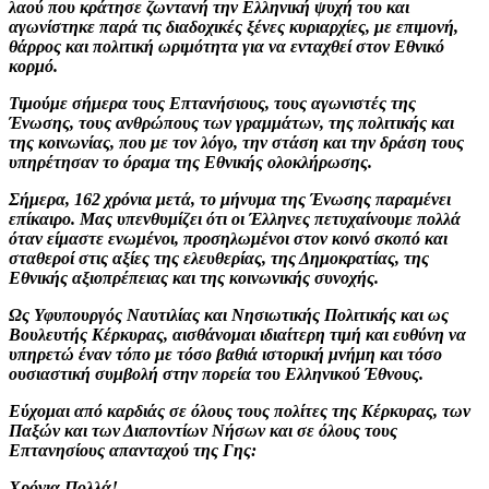
λαού που κράτησε ζωντανή την Ελληνική ψυχή του και
αγωνίστηκε παρά τις διαδοχικές ξένες κυριαρχίες, με επιμονή,
θάρρος και πολιτική ωριμότητα για να ενταχθεί στον Εθνικό
κορμό.
Τιμούμε σήμερα τους Επτανήσιους, τους αγωνιστές της
Ένωσης, τους ανθρώπους των γραμμάτων, της πολιτικής και
της κοινωνίας, που με τον λόγο, την στάση και την δράση τους
υπηρέτησαν το όραμα της Εθνικής ολοκλήρωσης.
Σήμερα, 162 χρόνια μετά, το μήνυμα της Ένωσης παραμένει
επίκαιρο. Μας υπενθυμίζει ότι οι Έλληνες πετυχαίνουμε πολλά
όταν είμαστε ενωμένοι, προσηλωμένοι στον κοινό σκοπό και
σταθεροί στις αξίες της ελευθερίας, της Δημοκρατίας, της
Εθνικής αξιοπρέπειας και της κοινωνικής συνοχής.
Ως Υφυπουργός Ναυτιλίας και Νησιωτικής Πολιτικής και ως
Βουλευτής Κέρκυρας, αισθάνομαι ιδιαίτερη τιμή και ευθύνη να
υπηρετώ έναν τόπο με τόσο βαθιά ιστορική μνήμη και τόσο
ουσιαστική συμβολή στην πορεία του Ελληνικού Έθνους.
Εύχομαι από καρδιάς σε όλους τους πολίτες της Κέρκυρας, των
Παξών και των Διαποντίων Νήσων και σε όλους τους
Επτανησίους απανταχού της Γης:
Χρόνια Πολλά!