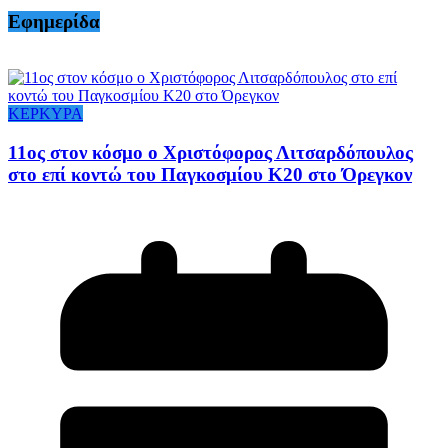
Εφημερίδα
ΚΕΡΚΥΡΑ
11ος στον κόσμο ο Χριστόφορος Λιτσαρδόπουλος
στο επί κοντώ του Παγκοσμίου Κ20 στο Όρεγκον