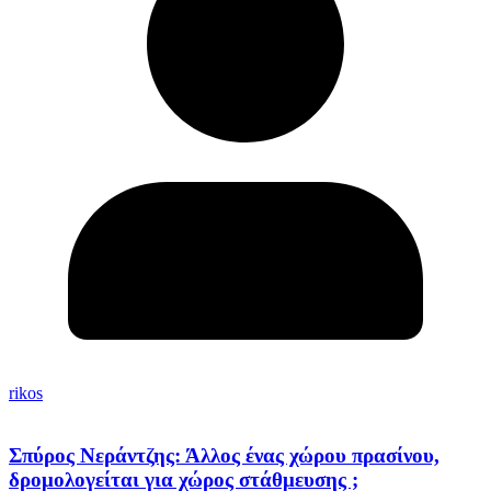
rikos
Σπύρος Νεράντζης: Άλλος ένας χώρου πρασίνου,
δρομολογείται για χώρος στάθμευσης ;