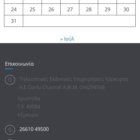
24
25
26
27
28
29
30
31
« Ιούλ
Επικοινωνία
Τηλεοπτικές Εκδοτικές Επιχειρήσεις Κέρκυρας
Α.Ε.Corfu Channel Α.Φ.Μ. 094294568
Χρυσηίδα
Τ.Κ 49084
Κέρκυρα
26610 49500