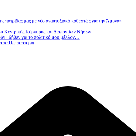
ς πατρίδας μας με νέο αναπτυξιακό καθεστώς για την Άμυνα»
ου Κεντρικής Κέρκυρας και Διαποντίων Νήσων
ούν» δήθεν για το πολιτικό μου μέλλον…
α τα Πεφταστέρια