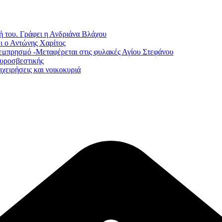
ή του. Γράφει η Ανδριάνα Βλάχου
ι ο Αντώνης Χαρίτος
εμπρησμό -Μεταφέρεται στις φυλακές Αγίου Στεφάνου
Πυροσβεστικής
χειρήσεις και νοικοκυριά