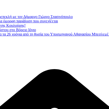
ρεπεκλή με τον Δήμαρχο Γιώργο Στασινόπουλο
Μια όμορφη παράδοση που συνεχίζεται
ένης Κουλούρης!
ύστου στο Βόρειο Ιόνιο
 τα 26 χρόνια από τη θυσία του Υποσμηναγού Αθανασίου Μπεσλεμέ