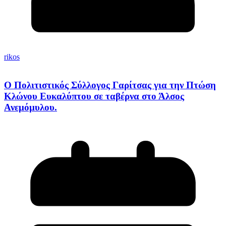
rikos
Ο Πολιτιστικός Σύλλογος Γαρίτσας για την Πτώση
Κλώνου Ευκαλύπτου σε ταβέρνα στο Άλσος
Ανεμόμυλου.