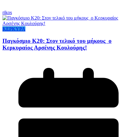
rikos
ΚΕΡΚΥΡΑ
Παγκόσμιο Κ20: Στον τελικό του μήκους ο
Κερκυραίος Αρσένης Κουλούρης!