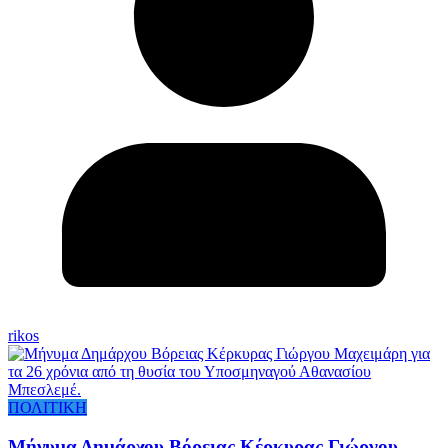
rikos
ΠΟΛΙΤΙΚΗ
Μήνυμα Δημάρχου Βόρειας Κέρκυρας Γιώργου