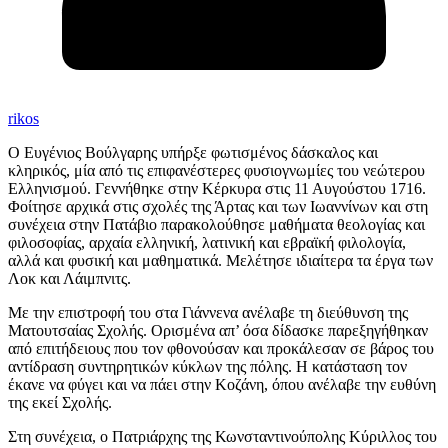
rikos
Ο Ευγένιος Βούλγαρης υπήρξε φωτισμένος δάσκαλος και
κληρικός, μία από τις επιφανέστερες φυσιογνωμίες του νεώτερου
Ελληνισμού. Γεννήθηκε στην Κέρκυρα στις 11 Αυγούστου 1716.
Φοίτησε αρχικά στις σχολές της Άρτας και των Ιωαννίνων και στη
συνέχεια στην Πατάβιο παρακολούθησε μαθήματα θεολογίας και
φιλοσοφίας, αρχαία ελληνική, λατινική και εβραϊκή φιλολογία,
αλλά και φυσική και μαθηματικά. Μελέτησε ιδιαίτερα τα έργα των
Λοκ και Λάιμπνιτς.
Με την επιστροφή του στα Γιάννενα ανέλαβε τη διεύθυνση της
Ματουτσαίας Σχολής. Ορισμένα απ’ όσα δίδασκε παρεξηγήθηκαν
από επιτήδειους που τον φθονούσαν και προκάλεσαν σε βάρος του
αντίδραση συντηρητικών κύκλων της πόλης. Η κατάσταση τον
έκανε να φύγει και να πάει στην Κοζάνη, όπου ανέλαβε την ευθύνη
της εκεί Σχολής.
Στη συνέχεια, ο Πατριάρχης της Κωνσταντινούπολης Κύριλλος του