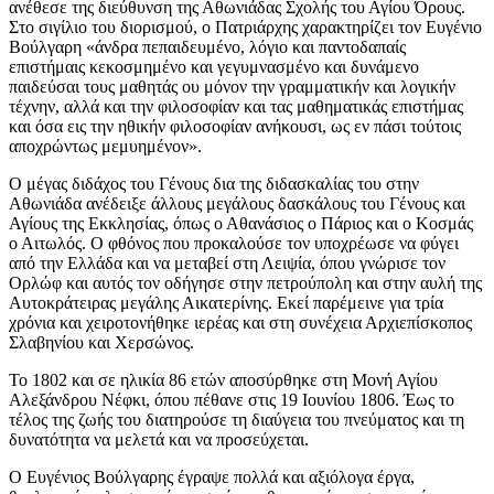
ανέθεσε της διεύθυνση της Αθωνιάδας Σχολής του Αγίου Όρους.
Στο σιγίλιο του διορισμού, ο Πατριάρχης χαρακτηρίζει τον Ευγένιο
Βούλγαρη «άνδρα πεπαιδευμένο, λόγιο και παντοδαπαίς
επιστήμαις κεκοσμημένο και γεγυμνασμένο και δυνάμενο
παιδεύσαι τους μαθητάς ου μόνον την γραμματικήν και λογικήν
τέχνην, αλλά και την φιλοσοφίαν και τας μαθηματικάς επιστήμας
και όσα εις την ηθικήν φιλοσοφίαν ανήκουσι, ως εν πάσι τούτοις
αποχρώντως μεμυημένον».
Ο μέγας διδάχος του Γένους δια της διδασκαλίας του στην
Αθωνιάδα ανέδειξε άλλους μεγάλους δασκάλους του Γένους και
Αγίους της Εκκλησίας, όπως ο Αθανάσιος ο Πάριος και ο Κοσμάς
ο Αιτωλός. Ο φθόνος που προκαλούσε τον υποχρέωσε να φύγει
από την Ελλάδα και να μεταβεί στη Λειψία, όπου γνώρισε τον
Ορλώφ και αυτός τον οδήγησε στην πετρούπολη και στην αυλή της
Αυτοκράτειρας μεγάλης Αικατερίνης. Εκεί παρέμεινε για τρία
χρόνια και χειροτονήθηκε ιερέας και στη συνέχεια Αρχιεπίσκοπος
Σλαβηνίου και Χερσώνος.
Το 1802 και σε ηλικία 86 ετών αποσύρθηκε στη Μονή Αγίου
Αλεξάνδρου Νέφκι, όπου πέθανε στις 19 Ιουνίου 1806. Έως το
τέλος της ζωής του διατηρούσε τη διαύγεια του πνεύματος και τη
δυνατότητα να μελετά και να προσεύχεται.
Ο Ευγένιος Βούλγαρης έγραψε πολλά και αξιόλογα έργα,