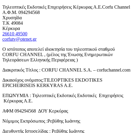
Τηλεοπτικές Εκδοτικές Επιχειρήσεις Κέρκυρας Α.Ε.Corfu Channel
Α.Φ.Μ. 094294568
Χρυσηίδα
Τ.Κ 49084
Κέρκυρα
26610 49500
corfutv@otenet.gr
Ο ιστότοπος αποτελεί ιδιοκτησία του τηλεοπτικού σταθμού
CORFU CHANNEL , (μέλος της Ένωσης Ενημερωτικών
Τηλεοράσεων Ελληνικής Περιφέρειας )
Διακριτικός Τίτλος : CORFU CHANNEL S.A. – corfuchannel.com
Δικαιούχος ονόματος:TILEOPTIKES EKDOTIKES
EPICHEIRISEIS KERKYRAS A.E.
ΕΠΩΝΥΜΙΑ : Τηλεοπτικές Εκδοτικές Εκδοτικές Επιχειρήσεις
Κέρκυρας Α.Ε.
ΑΦΜ 094294568 ΔΟΥ Κερκύρας
Νόμιμος Εκπρόσωπος :Ρεβύθης Ιωάννης
Διευθυντής Ιστοσελίδας : Ρεβύθης Ιωάννης