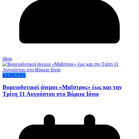
rikos
ΚΕΡΚΥΡΑ
Βορειοδυτικοί άνεμοι «Μαΐστρος» έως και την
Τρίτη 11 Αυγούστου στο Βόρειο Ιόνιο