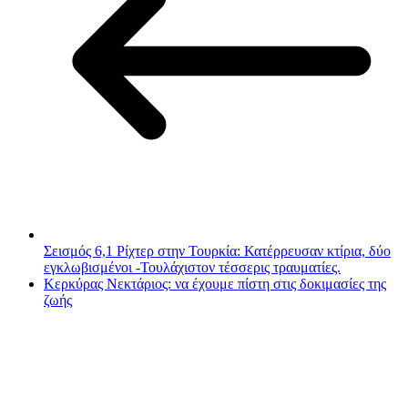
Σεισμός 6,1 Ρίχτερ στην Τουρκία: Κατέρρευσαν κτίρια, δύο
εγκλωβισμένοι -Τουλάχιστον τέσσερις τραυματίες.
Κερκύρας Νεκτάριος: να έχουμε πίστη στις δοκιμασίες της
ζωής