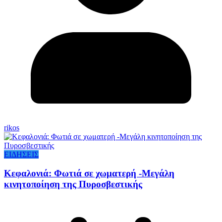
rikos
ΕΙΔΗΣΕΙΣ
Κεφαλονιά: Φωτιά σε χωματερή -Μεγάλη
κινητοποίηση της Πυροσβεστικής