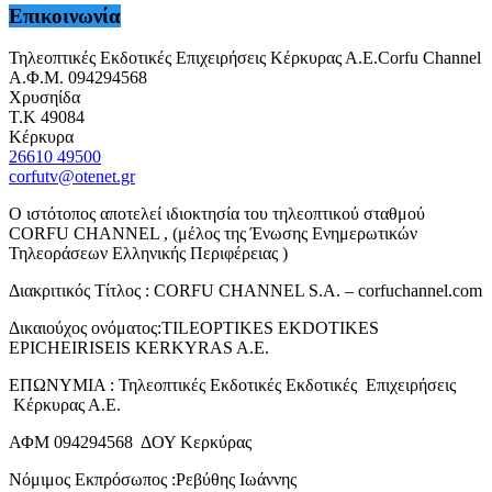
Επικοινωνία
Τηλεοπτικές Εκδοτικές Επιχειρήσεις Κέρκυρας Α.Ε.Corfu Channel
Α.Φ.Μ. 094294568
Χρυσηίδα
Τ.Κ 49084
Κέρκυρα
26610 49500
corfutv@otenet.gr
Ο ιστότοπος αποτελεί ιδιοκτησία του τηλεοπτικού σταθμού
CORFU CHANNEL , (μέλος της Ένωσης Ενημερωτικών
Τηλεοράσεων Ελληνικής Περιφέρειας )
Διακριτικός Τίτλος : CORFU CHANNEL S.A. – corfuchannel.com
Δικαιούχος ονόματος:TILEOPTIKES EKDOTIKES
EPICHEIRISEIS KERKYRAS A.E.
ΕΠΩΝΥΜΙΑ : Τηλεοπτικές Εκδοτικές Εκδοτικές Επιχειρήσεις
Κέρκυρας Α.Ε.
ΑΦΜ 094294568 ΔΟΥ Κερκύρας
Νόμιμος Εκπρόσωπος :Ρεβύθης Ιωάννης