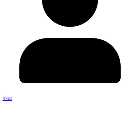
rikos