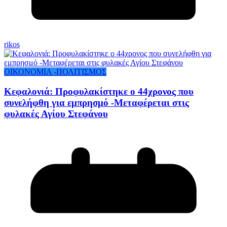
rikos
ΟΙΚΟΝΟΜΙΑ -ΠΟΛΙΤΙΣΜΟΣ
Κεφαλονιά: Προφυλακίστηκε ο 44χρονος που
συνελήφθη για εμπρησμό -Μεταφέρεται στις
φυλακές Αγίου Στεφάνου