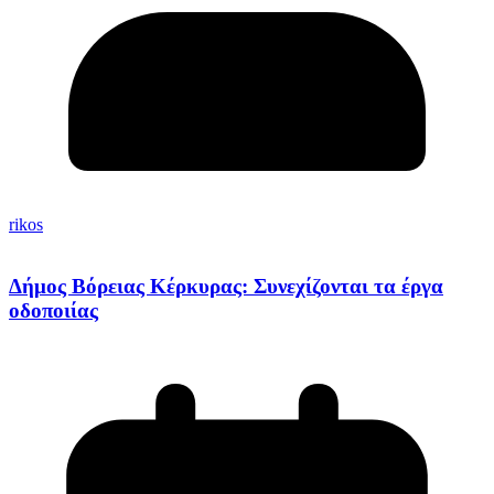
rikos
Δήμος Βόρειας Κέρκυρας: Συνεχίζονται τα έργα
οδοποιίας