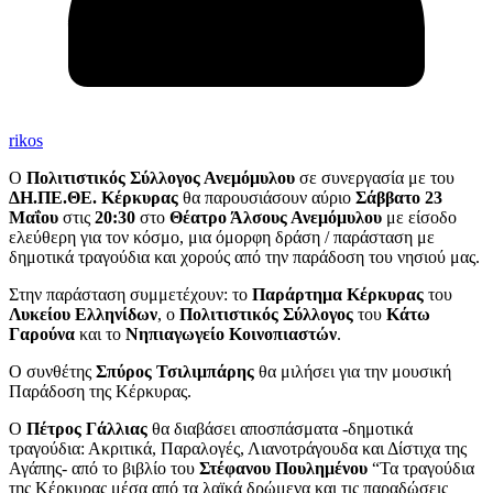
rikos
Ο
Πολιτιστικός Σύλλογος Ανεμόμυλου
σε συνεργασία με του
ΔΗ.ΠΕ.ΘΕ. Κέρκυρας
θα παρουσιάσουν αύριο
Σάββατο 23
Μαΐου
στις
20:30
στο
Θέατρο Άλσους Ανεμόμυλου
με είσοδο
ελεύθερη για τον κόσμο, μια όμορφη δράση / παράσταση με
δημοτικά τραγούδια και χορούς από την παράδοση του νησιού μας.
Στην παράσταση συμμετέχουν: το
Παράρτημα Κέρκυρας
του
Λυκείου Ελληνίδων
, ο
Πολιτιστικός Σύλλογος
του
Κάτω
Γαρούνα
και το
Νηπιαγωγείο Κοινοπιαστών
.
Ο συνθέτης
Σπύρος Τσιλιμπάρης
θα μιλήσει για την μουσική
Παράδοση της Κέρκυρας.
Ο
Πέτρος Γάλλιας
θα διαβάσει αποσπάσματα -δημοτικά
τραγούδια: Ακριτικά, Παραλογές, Λιανοτράγουδα και Δίστιχα της
Αγάπης- από το βιβλίο του
Στέφανου Πουλημένου
“Τα τραγούδια
της Κέρκυρας μέσα από τα λαϊκά δρώμενα και τις παραδώσεις