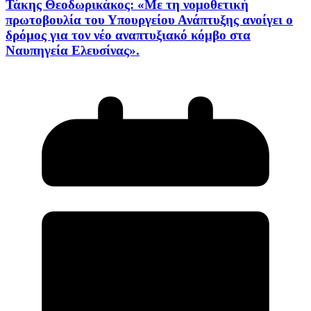
Τάκης Θεοδωρικάκος: «Mε τη νομοθετική
πρωτοβουλία του Υπουργείου Ανάπτυξης ανοίγει ο
δρόμος για τον νέο αναπτυξιακό κόμβο στα
Nαυπηγεία Ελευσίνας».