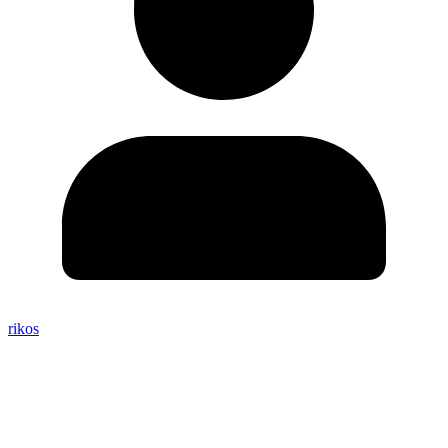
rikos