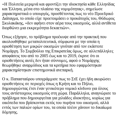
«Η Πολιτεία μεριμνά και φροντίζει την ιδιοκτησία κάθε Ελληνίδας
και Έλληνα, μέσα στο πλαίσιο της νομιμότητας», σημείωσε
χαρακτηριστικά ο υπουργός, προσθέτοντας πως το νέο Προεδρικό
Διάταγμα, το οποίο είχε προετοιμάσει ο προκάτοχός του, Θόδωρος
Σκυλακάκης, «δεν αφήνει στον αέρα τους οικισμούς, αλλά αντίθετα
διορθώνει μια εκκρεμότητα δεκαετιών».
Όπως εξήγησε, το πρόβλημα προέκυψε από την πρακτική που
ακολουθήθηκε μεταπολιτευτικά, σύμφωνα με την οποία η
οριοθέτηση των μικρών οικισμών γινόταν από τον εκάστοτε
Νομάρχη. Το Συμβούλιο της Επικρατείας όμως, σε αλλεπάλληλες
αποφάσεις του από το 2005 έως και το 2019, έκρινε ότι οι
οριοθετήσεις αυτές δεν ήταν σύννομες, αφού ο Νομάρχης
θεωρήθηκε αναρμόδιος και τα κριτήρια που εφαρμόστηκαν
χαρακτηρίστηκαν επιστημονικά ανεπαρκή.
Ο κ. Παπασταύρου υπογράμμισε πως το ΣτΕ έχει ήδη ακυρώσει
οριοθετήσεις σε περιοχές όπως η Κρήτη και το Πήλιο,
δημιουργώντας έτσι έναν γενικότερο νομικό κίνδυνο για όλους
τους αντίστοιχους οικισμούς στη χώρα. Παράλληλα, αναγνώρισε το
πρόβλημα που δημιουργείται για χιλιάδες ιδιοκτήτες, κυρίως για
οικόπεδα που βρίσκονται εκτός του πυρήνα του οικισμού, αλλά
εντός των παλιών ορίων του, τα οποία πλέον χάνουν το δικαίωμα
δόμησης.