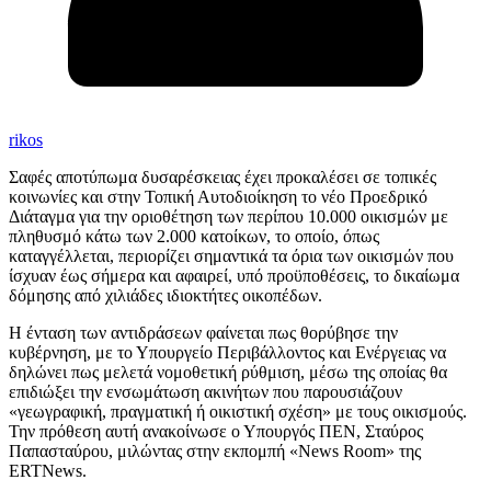
rikos
Σαφές αποτύπωμα δυσαρέσκειας έχει προκαλέσει σε τοπικές
κοινωνίες και στην Τοπική Αυτοδιοίκηση το νέο Προεδρικό
Διάταγμα για την οριοθέτηση των περίπου 10.000 οικισμών με
πληθυσμό κάτω των 2.000 κατοίκων, το οποίο, όπως
καταγγέλλεται, περιορίζει σημαντικά τα όρια των οικισμών που
ίσχυαν έως σήμερα και αφαιρεί, υπό προϋποθέσεις, το δικαίωμα
δόμησης από χιλιάδες ιδιοκτήτες οικοπέδων.
Η ένταση των αντιδράσεων φαίνεται πως θορύβησε την
κυβέρνηση, με το Υπουργείο Περιβάλλοντος και Ενέργειας να
δηλώνει πως μελετά νομοθετική ρύθμιση, μέσω της οποίας θα
επιδιώξει την ενσωμάτωση ακινήτων που παρουσιάζουν
«γεωγραφική, πραγματική ή οικιστική σχέση» με τους οικισμούς.
Την πρόθεση αυτή ανακοίνωσε ο Υπουργός ΠΕΝ, Σταύρος
Παπασταύρου, μιλώντας στην εκπομπή «News Room» της
ERTNews.