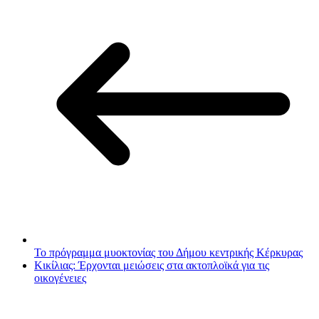
Το πρόγραμμα μυοκτονίας του Δήμου κεντρικής Κέρκυρας
Κικίλιας: Έρχονται μειώσεις στα ακτοπλοϊκά για τις
οικογένειες