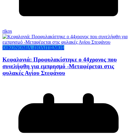
rikos
ΟΙΚΟΝΟΜΙΑ -ΠΟΛΙΤΙΣΜΟΣ
Κεφαλονιά: Προφυλακίστηκε ο 44χρονος που
συνελήφθη για εμπρησμό -Μεταφέρεται στις
φυλακές Αγίου Στεφάνου