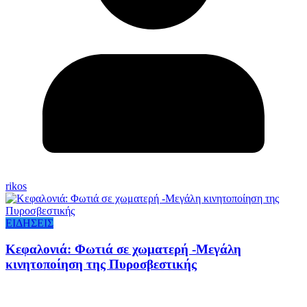
rikos
ΕΙΔΗΣΕΙΣ
Κεφαλονιά: Φωτιά σε χωματερή -Μεγάλη
κινητοποίηση της Πυροσβεστικής