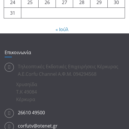
24
25
26
27
28
29
30
31
« Ιούλ
Επικοινωνία
Τηλεοπτικές Εκδοτικές Επιχειρήσεις Κέρκυρας
Α.Ε.Corfu Channel Α.Φ.Μ. 094294568
Χρυσηίδα
Τ.Κ 49084
Κέρκυρα
26610 49500
corfutv@otenet.gr