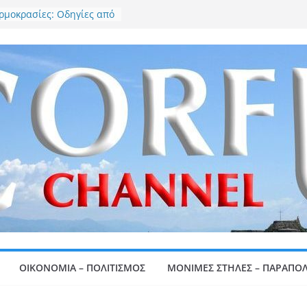
ρμοκρασίες: Οδηγίες από
ΑΠ
ολιτική αλλαγή
 στην τοπική ΝΔ…
Αντώνης Χαρίτος
: Προφυλακίστηκε ο
που συνελήφθη για
-Μεταφέρεται στις
γίου Στεφάνου
: Φωτιά σε χωματερή
ινητοποίηση της
τικής
δάνεια και οφειλές σε
ΚΑ «πνίγουν»
ις και νοικοκυριά
ΟΙΚΟΝΟΜΙΑ – ΠΟΛΙΤΙΣΜΟΣ
ΜΟΝΙΜΕΣ ΣΤΗΛΕΣ – ΠΑΡΑΠΟΛ