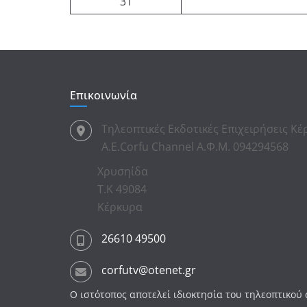
31
Επικοινωνία
Τηλεοπτικές Εκδοτικές Επιχειρήσεις Κ
Α.Ε.Corfu Channel Α.Φ.Μ. 094294568
Χρυσηίδα
Τ.Κ 49084
Κέρκυρα
26610 49500
corfutv@otenet.gr
Ο ιστότοπος αποτελεί ιδιοκτησία του τηλεοπτικο