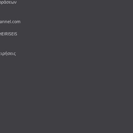
εοράσεων
hannel.com
EIRISEIS
ειρήσεις