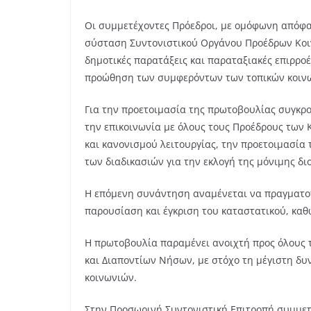
Οδηγίες από
Οι συμμετέχοντες Πρόεδροι, με ομόφωνη απόφα
ΕΔΟΕΑΠ
σύσταση Συντονιστικού Οργάνου Προέδρων Κοιν
δημοτικές παρατάξεις και παραταξιακές επιρροέ
6 Αυγούστου, 2026
riko
προώθηση των συμφερόντων των τοπικών κοιν
Για την προετοιμασία της πρωτοβουλίας συγκρ
την επικοινωνία με όλους τους Προέδρους των 
και κανονισμού λειτουργίας, την προετοιμασία
των διαδικασιών για την εκλογή της μόνιμης δι
Η επόμενη συνάντηση αναμένεται να πραγματοπ
παρουσίαση και έγκριση του καταστατικού, καθ
Η πρωτοβουλία παραμένει ανοιχτή προς όλους 
και Διαποντίων Νήσων, με στόχο τη μέγιστη δ
κοινωνιών.
Στην Προσωρινή Συντονιστική Επιτροπή συμμετ