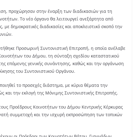
 τον
ση, προχώρησαν στην έναρξη των διαδικασιών για τη
οτήτων. Το νέο όργανο θα λειτουργεί ανεξάρτητα από
ΜΟΝΙΜΕΣ ΣΤΗΛΕΣ- ΠΑΡΑΠΟΛΙΤΙΚΑ
ς, με δημοκρατικές διαδικασίες και αποκλειστικό σκοπό την
s
Ώρα για πολιτική
ωνιών.
αλλαγή προσώπων στη
οτήθηκε Προσωρινή Συντονιστική Επιτροπή, η οποία ανέλαβε
τοπική ΝΔ… Γράφει ο
Κοινοτήτων του Δήμου, τη σύνταξη σχεδίου καταστατικού
Αντώνης Χαρίτος
 της επόμενης γενικής συνάντησης, καθώς και την οργάνωση
οίκησης του Συντονιστικού Οργάνου.
6 Αυγούστου, 2026
rikos
οιηθεί το προσεχές διάστημα, με κύρια θέματα την
ώς και την εκλογή της Μόνιμης Συντονιστικής Επιτροπής.
τους Προέδρους Κοινοτήτων του Δήμου Κεντρικής Κέρκυρας
υνατή συμμετοχή και την ισχυρή εκπροσώπηση των τοπικών
έχουν οι Πρόεδροι των Κοινοτήτων Βάτου, Γιαννάδων,