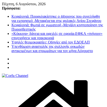
Μετάβαση
Πέμπτη, 6 Αυγούστου, 2026
σε
Πρόσφατα:
περιεχόμενο
Κεφαλονιά: Προφυλακίστηκε ο 44χρονος που συνελήφθη
για εμπρησμό -Μεταφέρεται στις φυλακές Αγίου Στεφάνου
Κεφαλονιά: Φωτιά σε χωματερή -Μεγάλη κινητοποίηση της
Πυροσβεστικής
«Κόκκινα» δάνεια και οφειλές σε εφορία-ΕΦΚΑ «πνίγουν»
επιχειρήσεις και νοικοκυριά
Υψηλές θερμοκρασίες: Οδηγίες από τον ΕΔΟΕΑΠ
Υπενθύμιση αναστολής της συλλογής ογκωδών
αντικειμένων και στρωμάτων για τον μήνα Αύγουστο