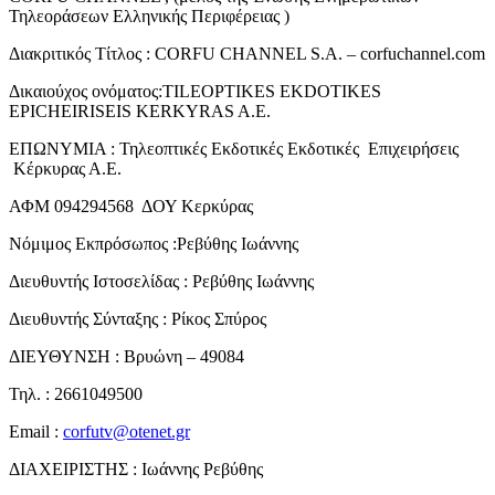
Τηλεοράσεων Ελληνικής Περιφέρειας )
Διακριτικός Τίτλος : CORFU CHANNEL S.A. – corfuchannel.com
Δικαιούχος ονόματος:TILEOPTIKES EKDOTIKES
EPICHEIRISEIS KERKYRAS A.E.
ΕΠΩΝΥΜΙΑ : Τηλεοπτικές Εκδοτικές Εκδοτικές Επιχειρήσεις
Κέρκυρας Α.Ε.
ΑΦΜ 094294568 ΔΟΥ Κερκύρας
Νόμιμος Εκπρόσωπος :Ρεβύθης Ιωάννης
Διευθυντής Ιστοσελίδας : Ρεβύθης Ιωάννης
Διευθυντής Σύνταξης : Ρίκος Σπύρος
ΔΙΕΥΘΥΝΣΗ : Βρυώνη – 49084
Τηλ. : 2661049500
Email :
corfutv@otenet.gr
ΔΙΑΧΕΙΡΙΣΤΗΣ : Ιωάννης Ρεβύθης