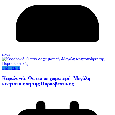
rikos
ΕΙΔΗΣΕΙΣ
Κεφαλονιά: Φωτιά σε χωματερή -Μεγάλη
κινητοποίηση της Πυροσβεστικής