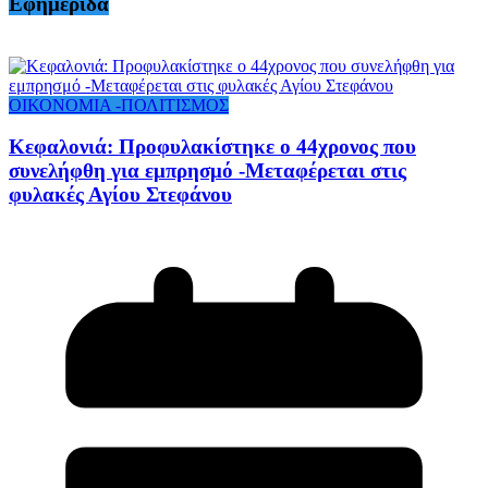
Εφημερίδα
ΟΙΚΟΝΟΜΙΑ -ΠΟΛΙΤΙΣΜΟΣ
Κεφαλονιά: Προφυλακίστηκε ο 44χρονος που
συνελήφθη για εμπρησμό -Μεταφέρεται στις
φυλακές Αγίου Στεφάνου