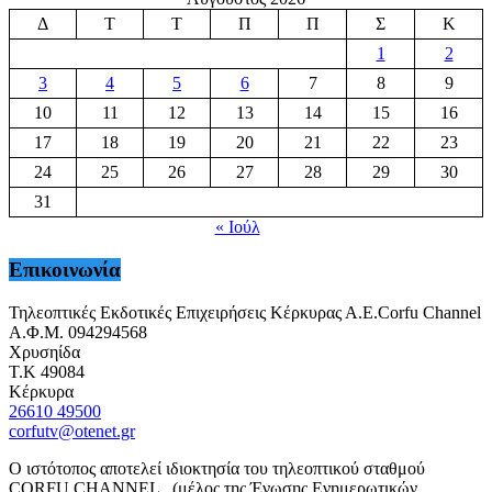
Δ
Τ
Τ
Π
Π
Σ
Κ
1
2
3
4
5
6
7
8
9
10
11
12
13
14
15
16
17
18
19
20
21
22
23
24
25
26
27
28
29
30
31
« Ιούλ
Επικοινωνία
Τηλεοπτικές Εκδοτικές Επιχειρήσεις Κέρκυρας Α.Ε.Corfu Channel
Α.Φ.Μ. 094294568
Χρυσηίδα
Τ.Κ 49084
Κέρκυρα
26610 49500
corfutv@otenet.gr
Ο ιστότοπος αποτελεί ιδιοκτησία του τηλεοπτικού σταθμού
CORFU CHANNEL , (μέλος της Ένωσης Ενημερωτικών