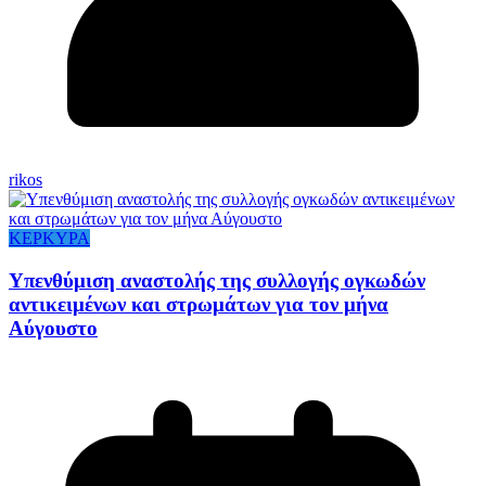
rikos
ΚΕΡΚΥΡΑ
Υπενθύμιση αναστολής της συλλογής ογκωδών
αντικειμένων και στρωμάτων για τον μήνα
Αύγουστο