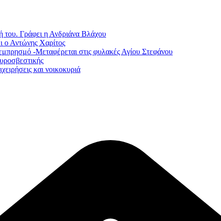
ή του. Γράφει η Ανδριάνα Βλάχου
ι ο Αντώνης Χαρίτος
εμπρησμό -Μεταφέρεται στις φυλακές Αγίου Στεφάνου
Πυροσβεστικής
χειρήσεις και νοικοκυριά