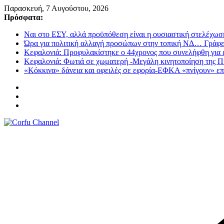
Μετάβαση
Παρασκευή, 7 Αυγούστου, 2026
σε
Πρόσφατα:
περιεχόμενο
Ναι στο ΕΣΥ, αλλά προϋπόθεση είναι η ουσιαστική στελέχωσ
Ώρα για πολιτική αλλαγή προσώπων στην τοπική ΝΔ… Γράφε
Κεφαλονιά: Προφυλακίστηκε ο 44χρονος που συνελήφθη για 
Κεφαλονιά: Φωτιά σε χωματερή -Μεγάλη κινητοποίηση της 
«Κόκκινα» δάνεια και οφειλές σε εφορία-ΕΦΚΑ «πνίγουν» επι