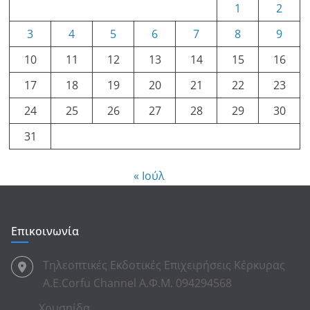
1
2
3
4
5
6
7
8
9
10
11
12
13
14
15
16
17
18
19
20
21
22
23
24
25
26
27
28
29
30
31
« Ιούλ
Επικοινωνία
Τηλεοπτικές Εκδοτικές Επιχειρήσεις Κέρκυρας
Α.Ε.Corfu Channel Α.Φ.Μ. 094294568
Χρυσηίδα