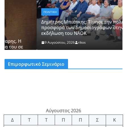
ΠΟΛΙΤΙΚΗ
Δημήτρης Μπιάγκης: Τίμησε την πολυετή
προσφορά των δημοσιογράφων στην επετειακή
εκδήλωση του ΝΑΟΚ
9 Αυγούστου, 2026
rikos
Επιμορφωτικό Σεμινάριο
Αύγουστος 2026
Δ
Τ
Τ
Π
Π
Σ
Κ