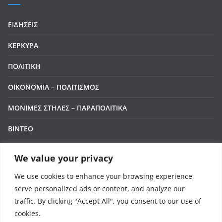
ΕΙΔΗΣΕΙΣ
ΚΕΡΚΥΡΑ
ΠΟΛΙΤΙΚΗ
ΟΙΚΟΝΟΜΙΑ – ΠΟΛΙΤΙΣΜΟΣ
ΜΟΝΙΜΕΣ ΣΤΗΛΕΣ – ΠΑΡΑΠΟΛΙΤΙΚΑ
ΒΙΝΤΕΟ
ΕΠΙΚΟΙΝΩΝΙΑ
We value your privacy
Manage Cookie Consent
LIVE
We use cookies to enhance your browsing experience,
To provide the best experiences, we use technologies like cookies to store and/or
serve personalized ads or content, and analyze our
access device information. Consenting to these technologies will allow us to process
data such as browsing behavior or unique IDs on this site. Not consenting or
traffic. By clicking "Accept All", you consent to our use of
withdrawing consent, may adversely affect certain features and functions.
cookies.