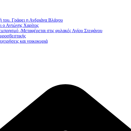
ή του. Γράφει η Ανδριάνα Βλάχου
ι ο Αντώνης Χαρίτος
εμπρησμό -Μεταφέρεται στις φυλακές Αγίου Στεφάνου
Πυροσβεστικής
χειρήσεις και νοικοκυριά