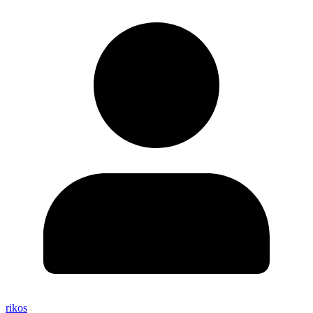
rikos