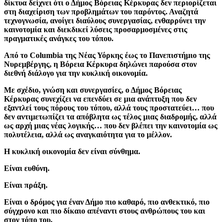
δίκτυα δείχνει ότι ο Δήμος Βόρειας Κέρκυρας δεν περιορίζεται
στη διαχείριση των προβλημάτων του παρόντος. Αναζητά
τεχνογνωσία, ανοίγει διαύλους συνεργασίας, ενθαρρύνει την
καινοτομία και διεκδικεί λύσεις προσαρμοσμένες στις
πραγματικές ανάγκες του τόπου.
Από το Columbia της Νέας Υόρκης έως το Πανεπιστήμιο της
Νυρεμβέργης, η Βόρεια Κέρκυρα δηλώνει παρούσα στον
διεθνή διάλογο για την κυκλική οικονομία.
Με σχέδιο, γνώση και συνεργασίες, ο Δήμος Βόρειας
Κέρκυρας συνεχίζει να επενδύει σε μια ανάπτυξη που δεν
εξαντλεί τους πόρους του τόπου, αλλά τους προστατεύει… που
δεν αντιμετωπίζει τα απόβλητα ως τέλος μιας διαδρομής, αλλά
ως αρχή μιας νέας λογικής… που δεν βλέπει την καινοτομία ως
πολυτέλεια, αλλά ως αναγκαιότητα για το μέλλον.
Η κυκλική οικονομία δεν είναι σύνθημα.
Είναι ευθύνη.
Είναι πράξη.
Είναι ο δρόμος για έναν Δήμο πιο καθαρό, πιο ανθεκτικό, πιο
σύγχρονο και πιο δίκαιο απέναντι στους ανθρώπους του και
στον τόπο του.