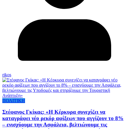
rikos
ΠΟΛΙΤΙΚΗ
Στέφανος Γκίκας: «Η Κέρκυρα συνεχίζει να
καταγράφει νέο ρεκόρ αφίξεων που αγγίζουν το 8%
– ενισχύουμε την Ασφάλεια, βελτιώνουμε τις