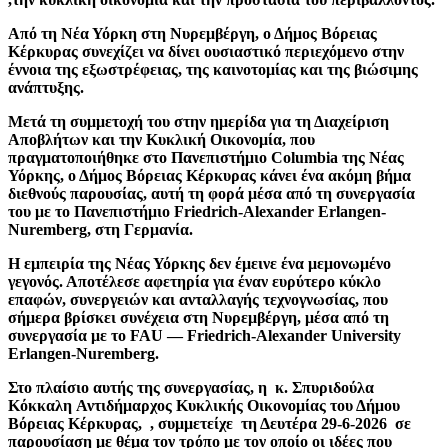
Από τη Νέα Υόρκη στη Νυρεμβέργη, ο Δήμος Βόρειας
Κέρκυρας συνεχίζει να δίνει ουσιαστικό περιεχόμενο στην
έννοια της εξωστρέφειας, της καινοτομίας και της βιώσιμης
ανάπτυξης.
Μετά τη συμμετοχή του στην ημερίδα για τη Διαχείριση
Αποβλήτων και την Κυκλική Οικονομία, που
πραγματοποιήθηκε στο Πανεπιστήμιο Columbia της Νέας
Υόρκης, ο Δήμος Βόρειας Κέρκυρας κάνει ένα ακόμη βήμα
διεθνούς παρουσίας, αυτή τη φορά μέσα από τη συνεργασία
του με το Πανεπιστήμιο Friedrich-Alexander Erlangen-
Nuremberg, στη Γερμανία.
Η εμπειρία της Νέας Υόρκης δεν έμεινε ένα μεμονωμένο
γεγονός. Αποτέλεσε αφετηρία για έναν ευρύτερο κύκλο
επαφών, συνεργειών και ανταλλαγής τεχνογνωσίας, που
σήμερα βρίσκει συνέχεια στη Νυρεμβέργη, μέσα από τη
συνεργασία με το FAU — Friedrich-Alexander University
Erlangen-Nuremberg.
Στο πλαίσιο αυτής της συνεργασίας, η κ. Σπυριδούλα
Κόκκαλη
Αντιδήμαρχος Κυκλικής Οικονομίας του Δήμου
Βόρειας Κέρκυρας,
, συμμετείχε
τη Δευτέρα 29-6-2026
σε
παρουσίαση με θέμα τον τρόπο με τον οποίο οι ιδέες που