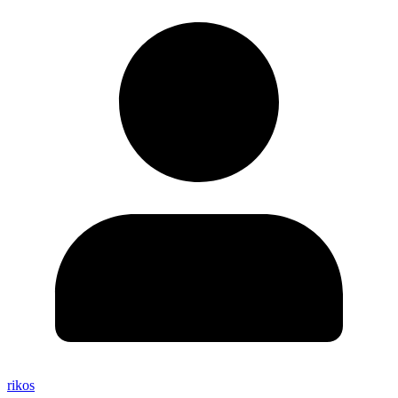
rikos