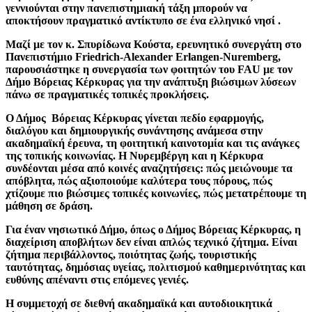
γεννιούνται στην πανεπιστημιακή τάξη μπορούν να
αποκτήσουν πραγματικό αντίκτυπο σε ένα ελληνικό νησί .
Μαζί με τον κ. Σπυρίδωνα Κούστα, ερευνητικό συνεργάτη στο
Πανεπιστήμιο Friedrich-Alexander Erlangen-Nuremberg,
παρουσιάστηκε η συνεργασία των φοιτητών του FAU με τον
Δήμο Βόρειας Κέρκυρας για την ανάπτυξη βιώσιμων λύσεων
πάνω σε πραγματικές τοπικές προκλήσεις.
Ο Δήμος Βόρειας Κέρκυρας γίνεται πεδίο εφαρμογής,
διαλόγου και δημιουργικής συνάντησης ανάμεσα στην
ακαδημαϊκή έρευνα, τη φοιτητική καινοτομία και τις ανάγκες
της τοπικής κοινωνίας. Η Νυρεμβέργη και η Κέρκυρα
συνδέονται μέσα από κοινές αναζητήσεις: πώς μειώνουμε τα
απόβλητα, πώς αξιοποιούμε καλύτερα τους πόρους, πώς
χτίζουμε πιο βιώσιμες τοπικές κοινωνίες, πώς μετατρέπουμε τη
μάθηση σε δράση.
Για έναν νησιωτικό Δήμο, όπως ο Δήμος Βόρειας Κέρκυρας, η
διαχείριση αποβλήτων δεν είναι απλώς τεχνικό ζήτημα. Είναι
ζήτημα περιβάλλοντος, ποιότητας ζωής, τουριστικής
ταυτότητας, δημόσιας υγείας, πολιτισμού καθημερινότητας και
ευθύνης απέναντι στις επόμενες γενιές.
Η συμμετοχή σε διεθνή ακαδημαϊκά και αυτοδιοικητικά