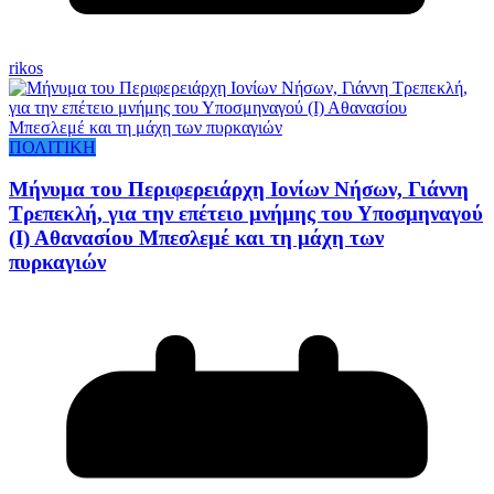
rikos
ΠΟΛΙΤΙΚΗ
Μήνυμα του Περιφερειάρχη Ιονίων Νήσων, Γιάννη
Τρεπεκλή, για την επέτειο μνήμης του Υποσμηναγού
(Ι) Αθανασίου Μπεσλεμέ και τη μάχη των
πυρκαγιών