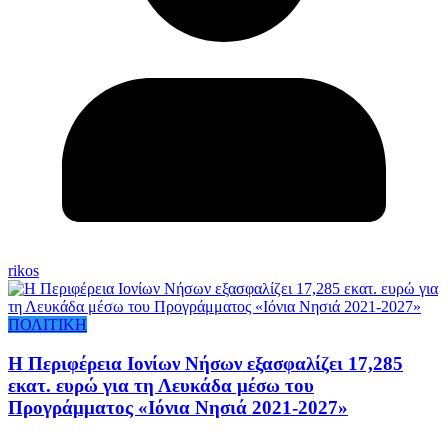
rikos
ΠΟΛΙΤΙΚΗ
Η Περιφέρεια Ιονίων Νήσων εξασφαλίζει 17,285
εκατ. ευρώ για τη Λευκάδα μέσω του
Προγράμματος «Ιόνια Νησιά 2021-2027»