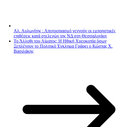
Αλ. Αυλωνίτης : Αποτροπιασμό γεννούν οι εμπρηστικές
επιθέσεις κατά στελεχών της ΝΔ στη Θεσσαλονίκη
Το Άλλοθι του Αίματος: Η Ηθική Χρεοκοπία όσων
Ξεπλένουν το Πολιτικό Έγκλημα Γράφει ο Κώστας Χ.
Βασιλάκης