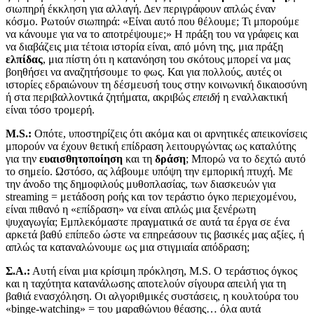
σιωπηρή έκκληση για αλλαγή. Δεν περιγράφουν απλώς έναν
κόσμο. Ρωτούν σιωπηρά: «Είναι αυτό που θέλουμε; Τι μπορούμε
να κάνουμε για να το αποτρέψουμε;» Η πράξη του να γράφεις και
να διαβάζεις μια τέτοια ιστορία είναι, από μόνη της, μια πράξη
ελπίδας
, μια πίστη ότι η κατανόηση του σκότους μπορεί να μας
βοηθήσει να αναζητήσουμε το φως. Και για πολλούς, αυτές οι
ιστορίες εδραιώνουν τη δέσμευσή τους στην κοινωνική δικαιοσύνη
ή στα περιβαλλοντικά ζητήματα, ακριβώς
επειδή
η εναλλακτική
είναι τόσο τρομερή.
M.S.:
Οπότε, υποστηρίζεις ότι ακόμα και οι αρνητικές απεικονίσεις
μπορούν να έχουν θετική επίδραση λειτουργώντας ως καταλύτης
για την
ευαισθητοποίηση
και τη
δράση
; Μπορώ να το δεχτώ αυτό
το σημείο. Ωστόσο, ας λάβουμε υπόψη την εμπορική πτυχή. Με
την άνοδο της δημοφιλούς μυθοπλασίας, των διασκευών για
streaming = μετάδοση ροής και τον τεράστιο όγκο περιεχομένου,
είναι πιθανό η «επίδραση» να είναι απλώς μια ξενέρωτη
ψυχαγωγία; Εμπλεκόμαστε πραγματικά σε αυτά τα έργα σε ένα
αρκετά βαθύ επίπεδο ώστε να επηρεάσουν τις βασικές μας αξίες, ή
απλώς τα καταναλώνουμε ως μια στιγμιαία απόδραση;
Σ.Α.:
Αυτή είναι μια κρίσιμη πρόκληση, M.S. Ο τεράστιος όγκος
και η ταχύτητα κατανάλωσης αποτελούν σίγουρα απειλή για τη
βαθιά ενασχόληση. Οι αλγοριθμικές συστάσεις, η κουλτούρα του
«binge-watching» = του μαραθώνιου θέασης… όλα αυτά