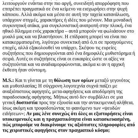
λειτουργούν ενάντια στην πιο αργή, συνειδητή απορρόφηση που
επιτρέπει πραγματικά σε ένα κείμενο να εισχωρήσει στην ψυχή
κάποιου. Αλλά ακόμα και μέσα σε αυτή την ταχεία κατανάλωση,
υπάρχουν στιγμές, χαρακτήρες ή ιδέες που μένουν. Μια μοναδική
συγκινητική ατάκα, μια συγκλονιστική ανατροπή στην πλοκή, ένα
ηθικό δίλημμα ενός χαρακτήρα – αυτά μπορούν να φωλιάσουν στο
μυαλό μας και να βλαστήσουν. Η επίδραση μπορεί να είναι πιο
κατακερματισμένη, λιγότερο συνεκτική από ό,τι σε προηγούμενες
εποχές, αλλά εξακολουθεί να υπάρχει. Σκέψου τις ευρείες
συζητήσεις που δημιουργούνται από ένα δημοφιλές μυθιστόρημα ή
σειρά. Αυτές οι συζητήσεις είναι οι ευκαιρίες ώστε οι αξίες να
συζητούνται και να αναδιαμορφώνονται, ακόμα κι αν η αρχική
έκθεση ήταν σύντομη.
M.S.:
Και τι γίνεται με τη
θόλωση των ορίων
μεταξύ γεγονότος
και μυθοπλασίας; Η σύγχρονη λογοτεχνία συχνά παίζει με
αναξιόπιστους αφηγητές, μετα-αφηγήσεις και αποδόμηση της
παραδοσιακής αφήγησης. Μήπως αυτό δεν συμβάλλει σε μια
γενική
δυσπιστία
προς την εξουσία και την αντικειμενική αλήθεια,
ίσως ακόμη και τροφοδοτώντας το φαινόμενο των «ψευδών
ειδήσεων»;
Αν μας λένε συνεχώς ότι όλες οι εξιστορήσεις είναι
υποκειμενικές και η πραγματικότητα είναι κατασκευασμένη,
πώς μπορούμε να διακρίνουμε τις αξιόπιστες πληροφορίες από
τις χειριστικές αφηγήσεις στον πραγματικό κόσμο;