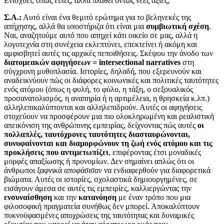
Ενισχύει, όπως είπες, αλλά
πλάθει
όντως νέες αξίες;
Σ.Α.:
Αυτό είναι ένα θεμιτό ερώτημα για το βεληνεκές της
απήχησης, αλλά θα υποστήριζα ότι είναι μια
συμβιωτική σχέση
.
Ναι, αναζητούμε αυτό που απηχεί κάτι οικείο σε μας, αλλά η
λογοτεχνία στη συνέχεια εκλεπτύνει, επεκτείνει ή ακόμη και
αμφισβητεί αυτές τις αρχικές πεποιθήσεις. Σκέψου την άνοδο των
διατομεακών αφηγήσεων =
intersectional
narratives
στη
σύγχρονη μυθοπλασία. Ιστορίες, δηλαδή, που εξερευνούν και
αναδεικνύουν πώς οι διάφορες κοινωνικές και πολιτικές ταυτότητες
ενός ατόμου (όπως η φυλή, το φύλο, η τάξη, ο σεξουαλικός
προσανατολισμός, η αναπηρία ή η αρτιμέλεια, η θρησκεία κ.λπ.)
αλληλεπικαλύπτονται και αλληλεπιδρούν. Αυτές οι αφηγήσεις
στοχεύουν να προσφέρουν μια πιο ολοκληρωμένη και ρεαλιστική
απεικόνιση της ανθρώπινης εμπειρίας, δείχνοντας πώς αυτές
οι
πολλαπλές, ταυτόχρονες ταυτότητες διασταυρώνονται,
συνυφαίνονται και διαμορφώνουν τη ζωή ενός ατόμου και τις
προκλήσεις που αντιμετωπίζει
, επιφέροντας έτσι μοναδικές
μορφές απαξίωσης ή προνομίων. Δεν σημαίνει απλώς ότι οι
άνθρωποι ξαφνικά
αποφάσισαν
να ενδιαφερθούν για διαφορετικά
βιώματα. Αυτές οι ιστορίες, σχολαστικά δημιουργημένες, σε
εισάγουν άμεσα σε αυτές τις εμπειρίες, καλλιεργώντας την
ενσυναίσθηση
και την
κατανόηση
με έναν τρόπο που μια
φιλοσοφική πραγματεία συνήθως δεν μπορεί. Αποκαλύπτουν
πυκνοϋφασμένες αποχρώσεις της ταυτότητας και δυναμικές