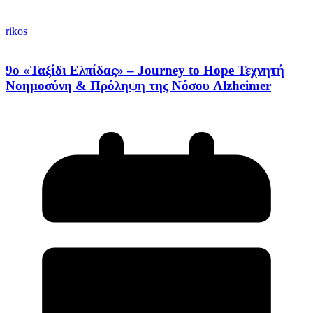
rikos
9ο «Ταξίδι Ελπίδας» – Journey to Hope Τεχνητή
Νοημοσύνη & Πρόληψη της Νόσου Alzheimer