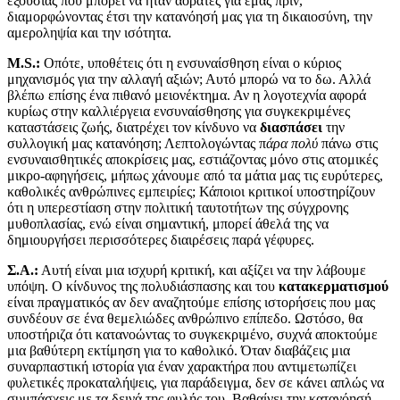
εξουσίας που μπορεί να ήταν αόρατες για εμάς πριν,
διαμορφώνοντας έτσι την κατανόησή μας για τη δικαιοσύνη, την
αμεροληψία και την ισότητα.
M.S.:
Οπότε, υποθέτεις ότι η ενσυναίσθηση είναι ο κύριος
μηχανισμός για την αλλαγή αξιών; Αυτό μπορώ να το δω. Αλλά
βλέπω επίσης ένα πιθανό μειονέκτημα. Αν η λογοτεχνία αφορά
κυρίως στην καλλιέργεια ενσυναίσθησης για συγκεκριμένες
καταστάσεις ζωής, διατρέχει τον κίνδυνο να
διασπάσει
την
συλλογική μας κατανόηση; Λεπτολογώντας π
άρα πολύ
πάνω στις
ενσυναισθητικές αποκρίσεις μας, εστιάζοντας μόνο στις ατομικές
μικρο-αφηγήσεις, μήπως χάνουμε από τα μάτια μας τις ευρύτερες,
καθολικές ανθρώπινες εμπειρίες; Κάποιοι κριτικοί υποστηρίζουν
ότι η υπερεστίαση στην πολιτική ταυτοτήτων της σύγχρονης
μυθοπλασίας, ενώ είναι σημαντική, μπορεί άθελά της να
δημιουργήσει περισσότερες διαιρέσεις παρά γέφυρες.
Σ.Α.:
Αυτή είναι μια ισχυρή κριτική, και αξίζει να την λάβουμε
υπόψη. Ο κίνδυνος της πολυδιάσπασης και του
κατακερματισμού
είναι πραγματικός αν δεν αναζητούμε επίσης ιστορήσεις που μας
συνδέουν σε ένα θεμελιώδες ανθρώπινο επίπεδο. Ωστόσο, θα
υποστήριζα ότι κατανοώντας το συγκεκριμένο, συχνά αποκτούμε
μια βαθύτερη εκτίμηση για το καθολικό. Όταν διαβάζεις μια
συναρπαστική ιστορία για έναν χαρακτήρα που αντιμετωπίζει
φυλετικές προκαταλήψεις, για παράδειγμα, δεν σε κάνει απλώς να
συμπάσχεις με τα δεινά της φυλής του. Βαθαίνει την κατανόησή