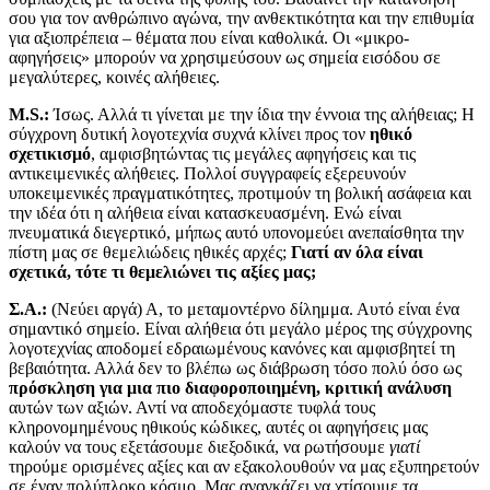
σου για τον ανθρώπινο αγώνα, την ανθεκτικότητα και την επιθυμία
για αξιοπρέπεια – θέματα που είναι καθολικά. Οι «μικρο-
αφηγήσεις» μπορούν να χρησιμεύσουν ως σημεία εισόδου σε
μεγαλύτερες, κοινές αλήθειες.
M.S.:
Ίσως. Αλλά τι γίνεται με την ίδια την έννοια της αλήθειας; Η
σύγχρονη δυτική λογοτεχνία συχνά κλίνει προς τον
ηθικό
σχετικισμό
, αμφισβητώντας τις μεγάλες αφηγήσεις και τις
αντικειμενικές αλήθειες. Πολλοί συγγραφείς εξερευνούν
υποκειμενικές πραγματικότητες, προτιμούν τη βολική ασάφεια και
την ιδέα ότι η αλήθεια είναι κατασκευασμένη. Ενώ είναι
πνευματικά διεγερτικό, μήπως αυτό υπονομεύει ανεπαίσθητα την
πίστη μας σε θεμελιώδεις ηθικές αρχές;
Γιατί αν όλα είναι
σχετικά, τότε τι θεμελιώνει τις αξίες μας;
Σ.Α.:
(Νεύει αργά) Α, το μεταμοντέρνο δίλημμα. Αυτό είναι ένα
σημαντικό σημείο. Είναι αλήθεια ότι μεγάλο μέρος της σύγχρονης
λογοτεχνίας αποδομεί εδραιωμένους κανόνες και αμφισβητεί τη
βεβαιότητα. Αλλά δεν το βλέπω ως διάβρωση τόσο πολύ όσο ως
πρόσκληση για μια πιο διαφοροποιημένη, κριτική ανάλυση
αυτών των αξιών. Αντί να αποδεχόμαστε τυφλά τους
κληρονομημένους ηθικούς κώδικες, αυτές οι αφηγήσεις μας
καλούν να τους εξετάσουμε διεξοδικά, να ρωτήσουμε
γιατί
τηρούμε ορισμένες αξίες και αν εξακολουθούν να μας εξυπηρετούν
σε έναν πολύπλοκο κόσμο. Μας αναγκάζει να χτίσουμε τα