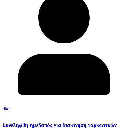
rikos
Συνελήφθη ημεδαπός για διακίνηση ναρκωτικών