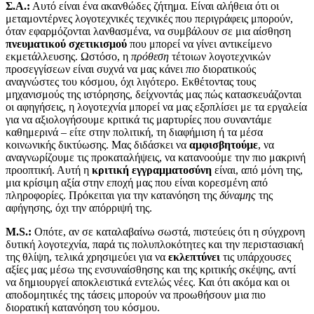
Σ.Α.:
Αυτό είναι ένα ακανθώδες ζήτημα. Είναι αλήθεια ότι οι
μεταμοντέρνες λογοτεχνικές τεχνικές που περιγράφεις μπορούν,
όταν εφαρμόζονται λανθασμένα, να συμβάλουν σε μια αίσθηση
πνευματικού σχετικισμού
που μπορεί να γίνει αντικείμενο
εκμετάλλευσης. Ωστόσο, η
πρόθεση
τέτοιων λογοτεχνικών
προσεγγίσεων είναι συχνά να μας κάνει
πιο
διορατικούς
αναγνώστες του κόσμου, όχι λιγότερο. Εκθέτοντας τους
μηχανισμούς της ιστόρησης, δείχνοντάς μας πώς κατασκευάζονται
οι αφηγήσεις, η λογοτεχνία μπορεί να μας εξοπλίσει με τα εργαλεία
για να αξιολογήσουμε κριτικά τις μαρτυρίες που συναντάμε
καθημερινά – είτε στην πολιτική, τη διαφήμιση ή τα μέσα
κοινωνικής δικτύωσης. Μας διδάσκει να
αμφισβητούμε
, να
αναγνωρίζουμε τις προκαταλήψεις, να κατανοούμε την πιο μακρινή
προοπτική. Αυτή η
κριτική εγγραμματοσύνη
είναι, από μόνη της,
μια κρίσιμη αξία στην εποχή μας που είναι κορεσμένη από
πληροφορίες. Πρόκειται για την κατανόηση της
δύναμης
της
αφήγησης, όχι την απόρριψή της.
M.S.:
Οπότε, αν σε καταλαβαίνω σωστά, πιστεύεις ότι η σύγχρονη
δυτική λογοτεχνία, παρά τις πολυπλοκότητες και την περιστασιακή
της θλίψη, τελικά χρησιμεύει για να
εκλεπτύνει
τις υπάρχουσες
αξίες μας μέσω της ενσυναίσθησης και της κριτικής σκέψης, αντί
να δημιουργεί αποκλειστικά εντελώς νέες. Και ότι ακόμα και οι
αποδομητικές της τάσεις μπορούν να προωθήσουν μια πιο
διορατική κατανόηση του κόσμου.