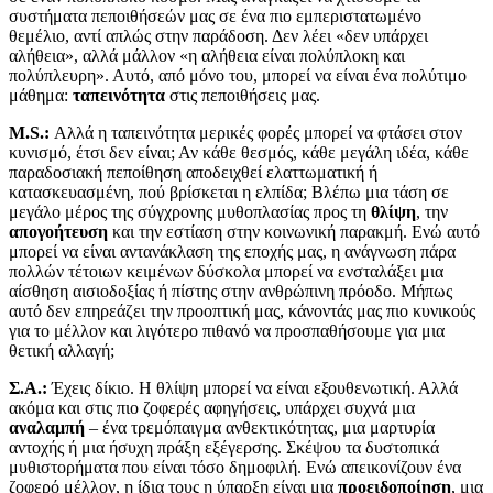
συστήματα πεποιθήσεών μας σε ένα πιο εμπεριστατωμένο
θεμέλιο, αντί απλώς στην παράδοση. Δεν λέει «δεν υπάρχει
αλήθεια», αλλά μάλλον «η αλήθεια είναι πολύπλοκη και
πολύπλευρη». Αυτό, από μόνο του, μπορεί να είναι ένα πολύτιμο
μάθημα:
ταπεινότητα
στις πεποιθήσεις μας.
M.S.:
Αλλά η ταπεινότητα μερικές φορές μπορεί να φτάσει στον
κυνισμό, έτσι δεν είναι; Αν κάθε θεσμός, κάθε μεγάλη ιδέα, κάθε
παραδοσιακή πεποίθηση αποδειχθεί ελαττωματική ή
κατασκευασμένη, πού βρίσκεται η ελπίδα; Βλέπω μια τάση σε
μεγάλο μέρος της σύγχρονης μυθοπλασίας προς τη
θλίψη
, την
απογοήτευση
και την εστίαση στην κοινωνική παρακμή. Ενώ αυτό
μπορεί να είναι αντανάκλαση της εποχής μας, η ανάγνωση πάρα
πολλών τέτοιων κειμένων δύσκολα μπορεί να ενσταλάξει μια
αίσθηση αισιοδοξίας ή πίστης στην ανθρώπινη πρόοδο. Μήπως
αυτό δεν επηρεάζει την προοπτική μας, κάνοντάς μας πιο κυνικούς
για το μέλλον και λιγότερο πιθανό να προσπαθήσουμε για μια
θετική αλλαγή;
Σ.Α.:
Έχεις δίκιο. Η θλίψη μπορεί να είναι εξουθενωτική. Αλλά
ακόμα και στις πιο ζοφερές αφηγήσεις, υπάρχει συχνά μια
αναλαμπή
– ένα τρεμόπαιγμα ανθεκτικότητας, μια μαρτυρία
αντοχής ή μια ήσυχη πράξη εξέγερσης. Σκέψου τα δυστοπικά
μυθιστορήματα που είναι τόσο δημοφιλή. Ενώ απεικονίζουν ένα
ζοφερό μέλλον, η ίδια τους η ύπαρξη είναι μια
προειδοποίηση
, μια