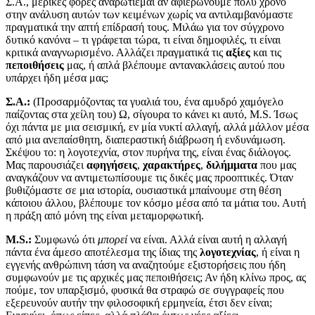
Σ.Α., μερικές φορές αναρωτιέμαι αν αφιερώνουμε πολύ χρόνο
στην ανάλυση αυτών των κειμένων χωρίς να αντιλαμβανόμαστε
πραγματικά την απτή επίδρασή τους. Μιλάω για τον σύγχρονο
δυτικό κανόνα – τι γράφεται τώρα, τι είναι δημοφιλές, τι είναι
κριτικά αναγνωρισμένο. Αλλάζει πραγματικά τις
αξίες
και τις
πεποιθήσεις
μας, ή απλά βλέπουμε αντανακλάσεις αυτού που
υπάρχει ήδη μέσα μας;
Σ.Α.:
(Προσαρμόζοντας τα γυαλιά του, ένα αμυδρό χαμόγελο
παίζοντας στα χείλη του) Ω, σίγουρα το κάνει κι αυτό, M.S. Ίσως
όχι πάντα με μια σεισμική, εν μία νυκτί αλλαγή, αλλά μάλλον μέσα
από μια ανεπαίσθητη, διαπεραστική διάβρωση ή ενδυνάμωση.
Σκέψου το: η λογοτεχνία, στον πυρήνα της, είναι ένας διάλογος.
Μας παρουσιάζει
αφηγήσεις
,
χαρακτήρες
,
διλήμματα
που μας
αναγκάζουν να αντιμετωπίσουμε τις δικές μας προοπτικές. Όταν
βυθιζόμαστε σε μια ιστορία, ουσιαστικά μπαίνουμε στη θέση
κάποιου άλλου, βλέπουμε τον κόσμο μέσα από τα μάτια του. Αυτή
η πράξη από μόνη της είναι μεταμορφωτική.
M.S.:
Συμφωνώ ότι
μπορεί
να είναι. Αλλά είναι αυτή η αλλαγή
πάντα ένα άμεσο αποτέλεσμα της ίδιας της
λογοτεχνίας
, ή είναι η
εγγενής ανθρώπινη τάση να αναζητούμε εξιστορήσεις που ήδη
συμφωνούν με τις αρχικές μας πεποιθήσεις; Αν ήδη κλίνω προς, ας
πούμε, τον υπαρξισμό, φυσικά θα στραφώ σε συγγραφείς που
εξερευνούν αυτήν την φιλοσοφική ερμηνεία, έτσι δεν είναι;