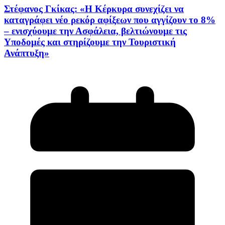
Στέφανος Γκίκας: «Η Κέρκυρα συνεχίζει να
καταγράφει νέο ρεκόρ αφίξεων που αγγίζουν το 8%
– ενισχύουμε την Ασφάλεια, βελτιώνουμε τις
Υποδομές και στηρίζουμε την Τουριστική
Ανάπτυξη»