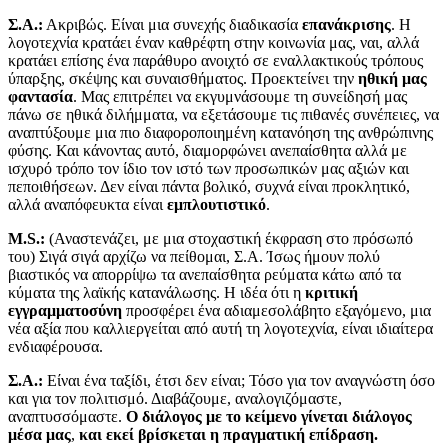
Σ.Α.:
Ακριβώς. Είναι μια συνεχής διαδικασία
επανάκρισης
. Η
λογοτεχνία κρατάει έναν καθρέφτη στην κοινωνία μας, ναι, αλλά
κρατάει επίσης ένα παράθυρο ανοιχτό σε εναλλακτικούς τρόπους
ύπαρξης, σκέψης και συναισθήματος. Προεκτείνει την
ηθική μας
φαντασία
. Μας επιτρέπει να εκγυμνάσουμε τη συνείδησή μας
πάνω σε ηθικά διλήμματα, να εξετάσουμε τις πιθανές συνέπειες, να
αναπτύξουμε μια πιο διαφοροποιημένη κατανόηση της ανθρώπινης
φύσης. Και κάνοντας αυτό, διαμορφώνει ανεπαίσθητα αλλά με
ισχυρό τρόπο τον ίδιο τον ιστό των προσωπικών μας αξιών και
πεποιθήσεων. Δεν είναι πάντα βολικό, συχνά είναι προκλητικό,
αλλά αναπόφευκτα είναι
εμπλουτιστικό
.
M.S.:
(Αναστενάζει, με μια στοχαστική έκφραση στο πρόσωπό
του) Σιγά σιγά αρχίζω να πείθομαι, Σ.Α. Ίσως ήμουν πολύ
βιαστικός να απορρίψω τα ανεπαίσθητα ρεύματα κάτω από τα
κύματα της λαϊκής κατανάλωσης. Η ιδέα ότι η
κριτική
εγγραμματοσύνη
προσφέρει ένα αδιαμεσολάβητο εξαγόμενο, μια
νέα αξία που καλλιεργείται από αυτή τη λογοτεχνία, είναι ιδιαίτερα
ενδιαφέρουσα.
Σ.Α.:
Είναι ένα ταξίδι, έτσι δεν είναι; Τόσο για τον αναγνώστη όσο
και για τον πολιτισμό. Διαβάζουμε, αναλογιζόμαστε,
αναπτυσσόμαστε.
Ο διάλογος με το κείμενο γίνεται διάλογος
μέσα μας
,
και εκεί βρίσκεται η πραγματική επίδραση.