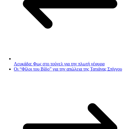
Λευκάδα: Φως στο τούνελ για την πλωτή γέφυρα
Οι “Φίλοι του Βίδο” για την απώλεια της Τατιάνας Σπίγγου