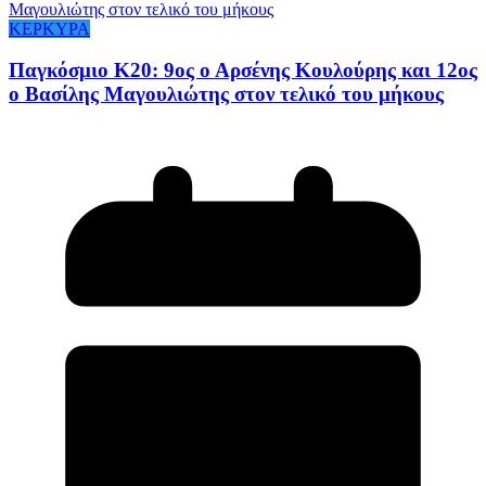
ΚΕΡΚΥΡΑ
Παγκόσμιο Κ20: 9ος ο Αρσένης Κουλούρης και 12ος
ο Βασίλης Μαγουλιώτης στον τελικό του μήκους