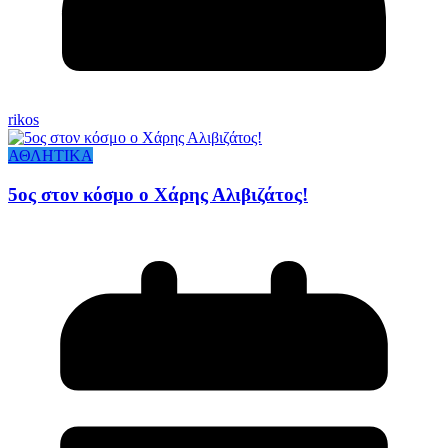
rikos
ΑΘΛΗΤΙΚΑ
5ος στον κόσμο ο Χάρης Αλιβιζάτος!