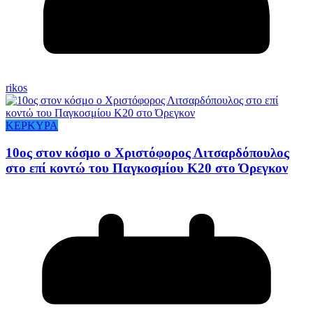
rikos
ΚΕΡΚΥΡΑ
10ος στον κόσμο ο Χριστόφορος Λιτσαρδόπουλος
στο επί κοντώ του Παγκοσμίου Κ20 στο Όρεγκον