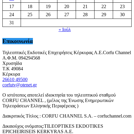
17
18
19
20
21
22
23
24
25
26
27
28
29
30
31
« Ιούλ
Επικοινωνία
Τηλεοπτικές Εκδοτικές Επιχειρήσεις Κέρκυρας Α.Ε.Corfu Channel
Α.Φ.Μ. 094294568
Χρυσηίδα
Τ.Κ 49084
Κέρκυρα
26610 49500
corfutv@otenet.gr
Ο ιστότοπος αποτελεί ιδιοκτησία του τηλεοπτικού σταθμού
CORFU CHANNEL , (μέλος της Ένωσης Ενημερωτικών
Τηλεοράσεων Ελληνικής Περιφέρειας )
Διακριτικός Τίτλος : CORFU CHANNEL S.A. – corfuchannel.com
Δικαιούχος ονόματος:TILEOPTIKES EKDOTIKES
EPICHEIRISEIS KERKYRAS A.E.