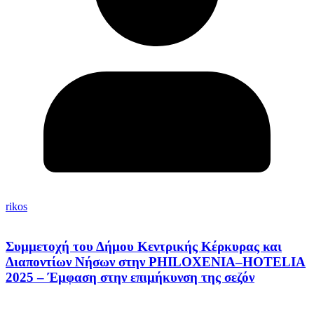
rikos
Συμμετοχή του Δήμου Κεντρικής Κέρκυρας και
Διαποντίων Νήσων στην PHILOXENIA–HOTELIA
2025 – Έμφαση στην επιμήκυνση της σεζόν