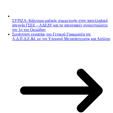
ΣΥΡΙΖΑ: Κάλεσμα μαζικής συμμετοχής στην πανελλαδική
απεργία ΓΣΕΕ – ΑΔΕΔΥ και τις απεργιακές συγκεντρώσεις
την 1η του Οκτώβρη
Συνάντηση εργασίας του Γενικού Γραμματέα της
Α.Δ.Π.Δ.Ε.&Ι. με τον Υπουργό Μετανάστευσης και Ασύλου