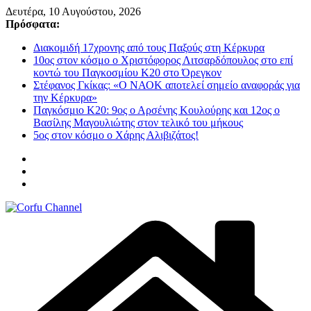
Μετάβαση
Δευτέρα, 10 Αυγούστου, 2026
σε
Πρόσφατα:
περιεχόμενο
Διακομιδή 17χρονης από τους Παξούς στη Κέρκυρα
10ος στον κόσμο ο Χριστόφορος Λιτσαρδόπουλος στο επί
κοντώ του Παγκοσμίου Κ20 στο Όρεγκον
Στέφανος Γκίκας: «Ο ΝΑΟΚ αποτελεί σημείο αναφοράς για
την Κέρκυρα»
Παγκόσμιο Κ20: 9ος ο Αρσένης Κουλούρης και 12ος ο
Βασίλης Μαγουλιώτης στον τελικό του μήκους
5ος στον κόσμο ο Χάρης Αλιβιζάτος!