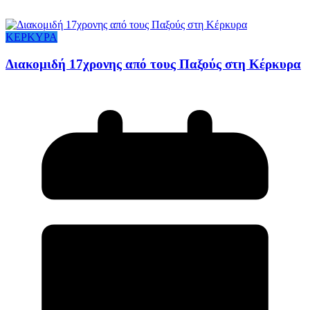
ΚΕΡΚΥΡΑ
Διακομιδή 17χρονης από τους Παξούς στη Κέρκυρα