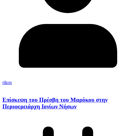
rikos
Επίσκεψη του Πρέσβη του Μαρόκου στην
Περιφερειάρχη Ιονίων Νήσων