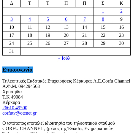
Δ
Τ
Τ
Π
Π
Σ
Κ
1
2
3
4
5
6
7
8
9
10
11
12
13
14
15
16
17
18
19
20
21
22
23
24
25
26
27
28
29
30
31
« Ιούλ
Επικοινωνία
Τηλεοπτικές Εκδοτικές Επιχειρήσεις Κέρκυρας Α.Ε.Corfu Channel
Α.Φ.Μ. 094294568
Χρυσηίδα
Τ.Κ 49084
Κέρκυρα
26610 49500
corfutv@otenet.gr
Ο ιστότοπος αποτελεί ιδιοκτησία του τηλεοπτικού σταθμού
CORFU CHANNEL , (μέλος της Ένωσης Ενημερωτικών