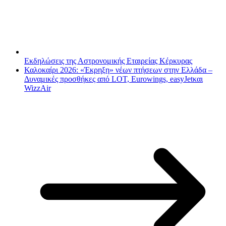
Εκδηλώσεις της Αστρονομικής Εταιρείας Κέρκυρας
Καλοκαίρι 2026: «Έκρηξη» νέων πτήσεων στην Ελλάδα –
Δυναμικές προσθήκες από LOT, Eurowings, easyJetκαι
WizzAir