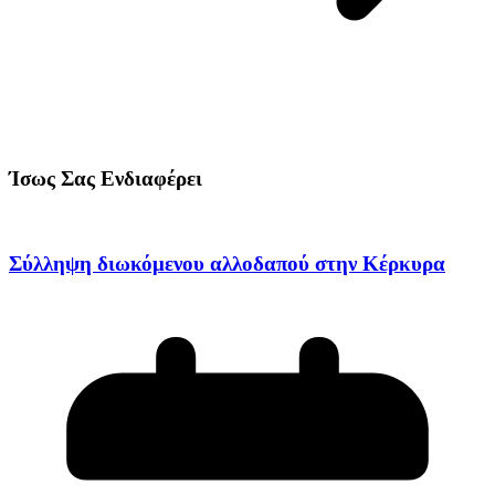
Ίσως Σας Ενδιαφέρει
Σύλληψη διωκόμενου αλλοδαπού στην Κέρκυρα