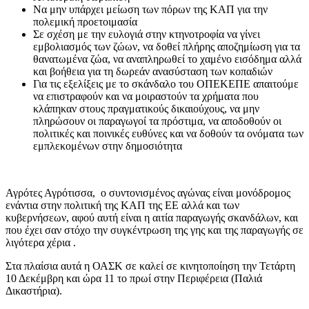
Να μην υπάρχει μείωση των πόρων της ΚΑΠ για την
πολεμική προετοιμασία
Σε σχέση με την ευλογιά στην κτηνοτροφία να γίνει
εμβολιασμός των ζώων, να δοθεί πλήρης αποζημίωση για τα
θανατωμένα ζώα, να αναπληρωθεί το χαμένο εισόδημα αλλά
και βοήθεια για τη δωρεάν ανασύσταση των κοπαδιών
Για τις εξελίξεις με το σκάνδαλο του ΟΠΕΚΕΠΕ απαιτούμε
να επιστραφούν και να μοιραστούν τα χρήματα που
κλάπηκαν στους πραγματικούς δικαιούχους, να μην
πληρώσουν οι παραγωγοί τα πρόστιμα, να αποδοθούν οι
πολιτικές και ποινικές ευθύνες και να δοθούν τα ονόματα των
εμπλεκομένων στην δημοσιότητα
Αγρότες Αγρότισσα, ο συντονισμένος αγώνας είναι μονόδρομος
ενάντια στην πολιτική της ΚΑΠ της ΕΕ αλλά και των
κυβερνήσεων, αφού αυτή είναι η αιτία παραγωγής σκανδάλων, και
που έχει σαν στόχο την συγκέντρωση της γης και της παραγωγής σε
λιγότερα χέρια .
Στα πλαίσια αυτά η ΟΑΣΚ σε καλεί σε κινητοποίηση την Τετάρτη
10 Δεκέμβρη και ώρα 11 το πρωί στην Περιφέρεια (Παλιά
Δικαστήρια).