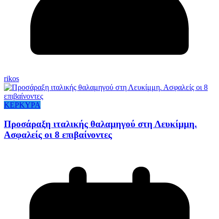
rikos
ΚΕΡΚΥΡΑ
Προσάραξη ιταλικής θαλαμηγού στη Λευκίμμη.
Ασφαλείς οι 8 επιβαίνοντες