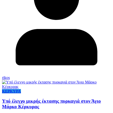
rikos
ΚΕΡΚΥΡΑ
Υπό έλεγχο μικρής έκτασης πυρκαγιά στον Άγιο
Μάρκο Κέρκυρας