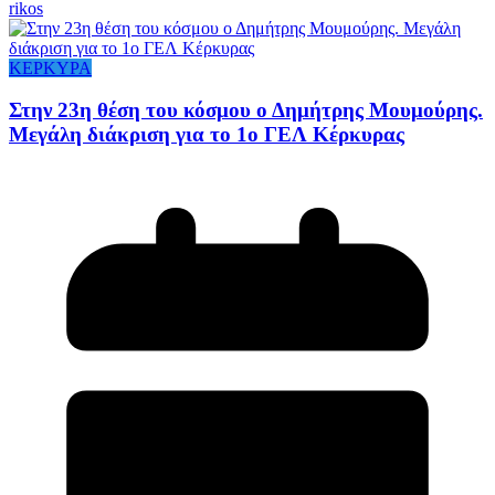
rikos
ΚΕΡΚΥΡΑ
Στην 23η θέση του κόσμου ο Δημήτρης Μουμούρης.
Μεγάλη διάκριση για το 1ο ΓΕΛ Κέρκυρας