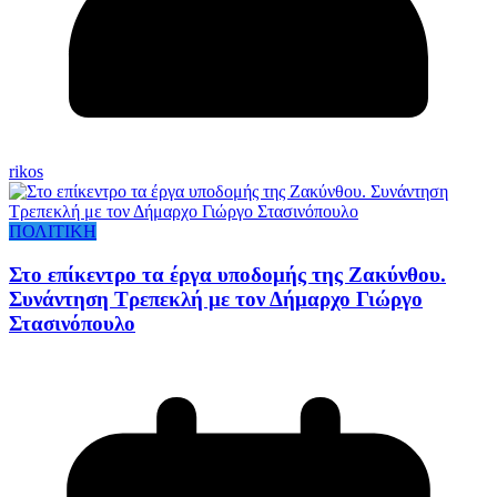
rikos
ΠΟΛΙΤΙΚΗ
Στο επίκεντρο τα έργα υποδομής της Ζακύνθου.
Συνάντηση Τρεπεκλή με τον Δήμαρχο Γιώργο
Στασινόπουλο