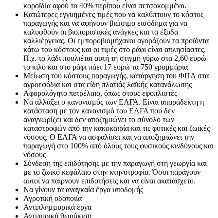
κοροϊδία αφού το 40% περίπου είναι πετσοκομμένο.
Κατώτερες εγγυημένες τιμές που να καλύπτουν το κόστος
παραγωγής και να αφήνουν βιώσιμο εισόδημα για να
καλυφθούν οι βιοποριστικές ανάγκες και τα έξοδα
καλλιέργειας. Οι εμποροβιομήχανοι αγοράζουν τα προϊόντα
κάτω του κόστους και οι τιμές στο ράφι είναι απλησίαστες.
Π.χ. το λάδι πουλιέται αυτή τη στιγμή γύρω στα 2,60 ευρώ
το κιλό και στο ράφι πάει 17 ευρώ τα 750 γραμμάρια
Μείωση του κόστους παραγωγής, κατάργηση του ΦΠΑ στα
αγροεφόδια και στα είδη πλατιάς λαϊκής κατανάλωσης
Αφορολόγητο πετρέλαιο, όπως στους εφοπλιστές
Να αλλάξει ο κανονισμός των ΕΛΓΑ. Είναι απαράδεκτη η
κατάσταση με τον κανονισμό του ΕΛΓΑ που δεν
αναγνωρίζει και δεν αποζημιώνει το σύνολο των
καταστροφών από την κακοκαιρία και τις φυτικές και ζωικές
νόσους. Ο ΕΛΓΑ να ασφαλίσει και να αποζημιώνει την
παραγωγή στο 100% από όλους τους φυσικούς κινδύνους και
νόσους
Σύνδεση της επιδότησης με την παραγωγή στη γεωργία και
με το ζωικό κεφάλαιο στην κτηνοτροφία. Όσοι παράγουν
αυτοί να παίρνουν επιδοτήσεις και να είναι ακατάσχετο.
Να γίνουν τα αναγκαία έργα υποδομής
Αγροτική οδοποιία
Αντιπλημμυρικά έργα
Αντιπυρική θωράκιση