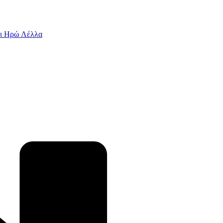
αι Ηρώ Λέλλα