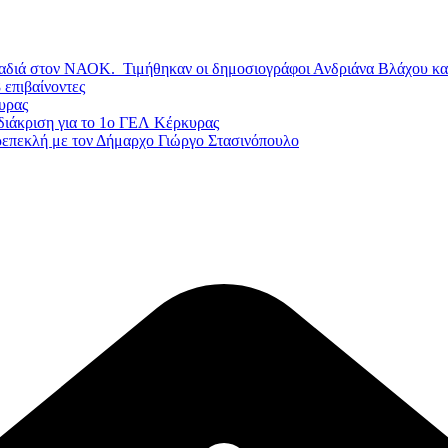
ραδιά στον ΝΑΟΚ. Τιμήθηκαν οι δημοσιογράφοι Ανδριάνα Βλάχου κ
 επιβαίνοντες
υρας
διάκριση για το 1ο ΓΕΛ Κέρκυρας
ρεπεκλή με τον Δήμαρχο Γιώργο Στασινόπουλο