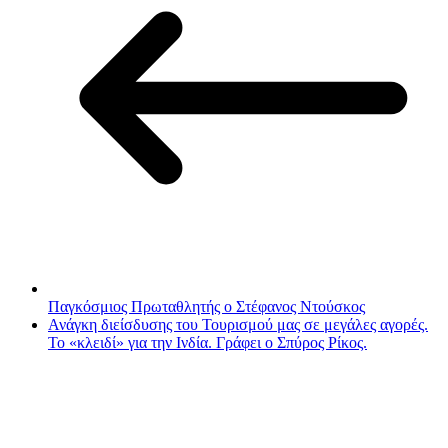
Παγκόσμιος Πρωταθλητής ο Στέφανος Ντούσκος
Ανάγκη διείσδυσης του Τουρισμού μας σε μεγάλες αγορές.
Το «κλειδί» για την Ινδία. Γράφει ο Σπύρος Ρίκος.