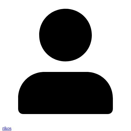
rikos