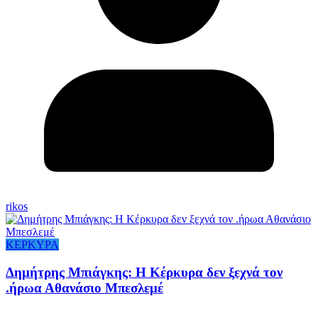
rikos
ΚΕΡΚΥΡΑ
Δημήτρης Μπιάγκης: Η Κέρκυρα δεν ξεχνά τον
.ήρωα Αθανάσιο Μπεσλεμέ