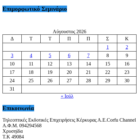
Επιμορφωτικό Σεμινάριο
Αύγουστος 2026
Δ
Τ
Τ
Π
Π
Σ
Κ
1
2
3
4
5
6
7
8
9
10
11
12
13
14
15
16
17
18
19
20
21
22
23
24
25
26
27
28
29
30
31
« Ιούλ
Επικοινωνία
Τηλεοπτικές Εκδοτικές Επιχειρήσεις Κέρκυρας Α.Ε.Corfu Channel
Α.Φ.Μ. 094294568
Χρυσηίδα
Τ.Κ 49084