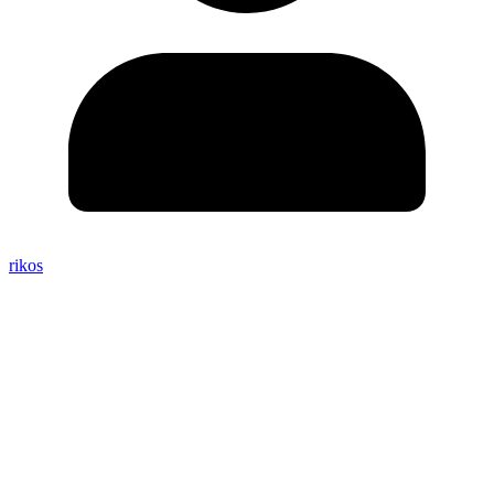
rikos