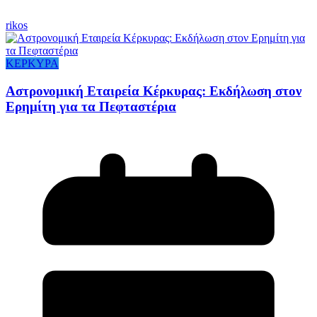
rikos
ΚΕΡΚΥΡΑ
Αστρονομική Εταιρεία Κέρκυρας: Εκδήλωση στον
Ερημίτη για τα Πεφταστέρια