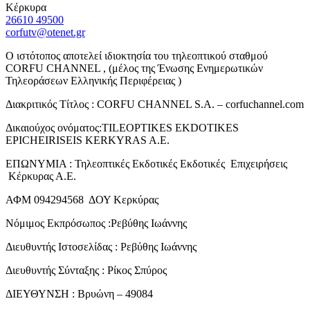
Κέρκυρα
26610 49500
corfutv@otenet.gr
Ο ιστότοπος αποτελεί ιδιοκτησία του τηλεοπτικού σταθμού
CORFU CHANNEL , (μέλος της Ένωσης Ενημερωτικών
Τηλεοράσεων Ελληνικής Περιφέρειας )
Διακριτικός Τίτλος : CORFU CHANNEL S.A. – corfuchannel.com
Δικαιούχος ονόματος:TILEOPTIKES EKDOTIKES
EPICHEIRISEIS KERKYRAS A.E.
ΕΠΩΝΥΜΙΑ : Τηλεοπτικές Εκδοτικές Εκδοτικές Επιχειρήσεις
Κέρκυρας Α.Ε.
ΑΦΜ 094294568 ΔΟΥ Κερκύρας
Νόμιμος Εκπρόσωπος :Ρεβύθης Ιωάννης
Διευθυντής Ιστοσελίδας : Ρεβύθης Ιωάννης
Διευθυντής Σύνταξης : Ρίκος Σπύρος
ΔΙΕΥΘΥΝΣΗ : Βρυώνη – 49084