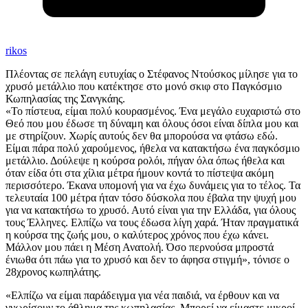
rikos
Πλέοντας σε πελάγη ευτυχίας ο Στέφανος Ντούσκος μίλησε για το
χρυσό μετάλλιο που κατέκτησε στο μονό σκιφ στο Παγκόσμιο
Κωπηλασίας της Σανγκάης.
«Το πίστευα, είμαι πολύ κουρασμένος. Ένα μεγάλο ευχαριστώ στο
Θεό που μου έδωσε τη δύναμη και όλους όσοι είναι δίπλα μου και
με στηρίζουν. Χωρίς αυτούς δεν θα μπορούσα να φτάσω εδώ.
Είμαι πάρα πολύ χαρούμενος, ήθελα να κατακτήσω ένα παγκόσμιο
μετάλλιο. Δούλεψε η κούρσα ρολόι, πήγαν όλα όπως ήθελα και
όταν είδα ότι στα χίλια μέτρα ήμουν κοντά το πίστεψα ακόμη
περισσότερο. Έκανα υπομονή για να έχω δυνάμεις για το τέλος. Τα
τελευταία 100 μέτρα ήταν τόσο δύσκολα που έβαλα την ψυχή μου
για να κατακτήσω το χρυσό. Αυτό είναι για την Ελλάδα, για όλους
τους Έλληνες. Ελπίζω να τους έδωσα λίγη χαρά. Ήταν πραγματικά
η κούρσα της ζωής μου, ο καλύτερος χρόνος που έχω κάνει.
Μάλλον μου πάει η Μέση Ανατολή. Όσο περνούσα μπροστά
ένιωθα ότι πάω για το χρυσό και δεν το άφησα στιγμή», τόνισε ο
28χρονος κωπηλάτης.
«Ελπίζω να είμαι παράδειγμα για νέα παιδιά, να έρθουν και να
γνωρίσουν το άθλημα της κωπηλασίας. Μπορεί να είμαστε μικροί