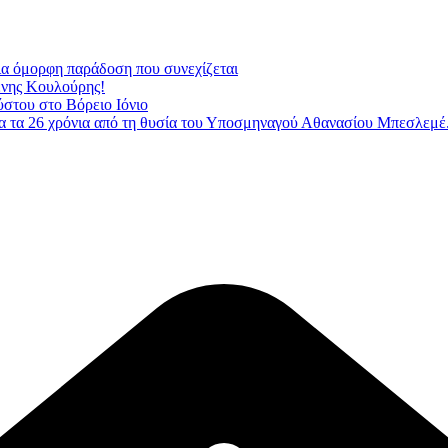
Μια όμορφη παράδοση που συνεχίζεται
ένης Κουλούρης!
ύστου στο Βόρειο Ιόνιο
 τα 26 χρόνια από τη θυσία του Υποσμηναγού Αθανασίου Μπεσλεμέ