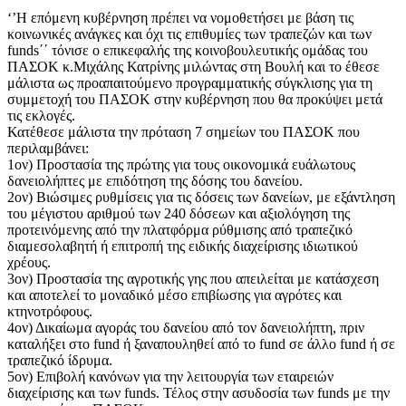
‘’Η επόμενη κυβέρνηση πρέπει να νομοθετήσει με βάση τις
κοινωνικές ανάγκες και όχι τις επιθυμίες των τραπεζών και των
funds΄΄ τόνισε ο επικεφαλής της κοινοβουλευτικής ομάδας του
ΠΑΣΟΚ κ.Μιχάλης Κατρίνης μιλώντας στη Βουλή και το έθεσε
μάλιστα ως προαπαιτούμενο προγραμματικής σύγκλισης για τη
συμμετοχή του ΠΑΣΟΚ στην κυβέρνηση που θα προκύψει μετά
τις εκλογές.
Κατέθεσε μάλιστα την πρόταση 7 σημείων του ΠΑΣΟΚ που
περιλαμβάνει:
1ον) Προστασία της πρώτης για τους οικονομικά ευάλωτους
δανειολήπτες με επιδότηση της δόσης του δανείου.
2ον) Βιώσιμες ρυθμίσεις για τις δόσεις των δανείων, με εξάντληση
του μέγιστου αριθμού των 240 δόσεων και αξιολόγηση της
προτεινόμενης από την πλατφόρμα ρύθμισης από τραπεζικό
διαμεσολαβητή ή επιτροπή της ειδικής διαχείρισης ιδιωτικού
χρέους.
3ον) Προστασία της αγροτικής γης που απειλείται με κατάσχεση
και αποτελεί το μοναδικό μέσο επιβίωσης για αγρότες και
κτηνοτρόφους.
4ον) Δικαίωμα αγοράς του δανείου από τον δανειολήπτη, πριν
καταλήξει στο fund ή ξαναπουληθεί από το fund σε άλλο fund ή σε
τραπεζικό ίδρυμα.
5ον) Επιβολή κανόνων για την λειτουργία των εταιρειών
διαχείρισης και των funds. Τέλος στην ασυδοσία των funds με την