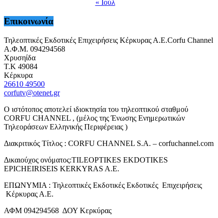
« Ιούλ
Επικοινωνία
Τηλεοπτικές Εκδοτικές Επιχειρήσεις Κέρκυρας Α.Ε.Corfu Channel
Α.Φ.Μ. 094294568
Χρυσηίδα
Τ.Κ 49084
Κέρκυρα
26610 49500
corfutv@otenet.gr
Ο ιστότοπος αποτελεί ιδιοκτησία του τηλεοπτικού σταθμού
CORFU CHANNEL , (μέλος της Ένωσης Ενημερωτικών
Τηλεοράσεων Ελληνικής Περιφέρειας )
Διακριτικός Τίτλος : CORFU CHANNEL S.A. – corfuchannel.com
Δικαιούχος ονόματος:TILEOPTIKES EKDOTIKES
EPICHEIRISEIS KERKYRAS A.E.
ΕΠΩΝΥΜΙΑ : Τηλεοπτικές Εκδοτικές Εκδοτικές Επιχειρήσεις
Κέρκυρας Α.Ε.
ΑΦΜ 094294568 ΔΟΥ Κερκύρας