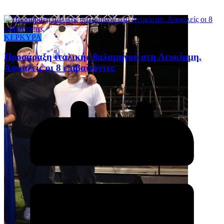
ΚΕΡΚΥΡΑ
Προσάραξη ιταλικής θαλαμηγού στη Λευκίμμη.
Ασφαλείς οι 8 επιβαίνοντες