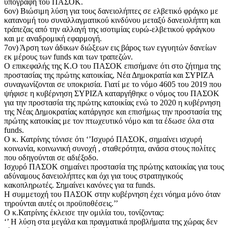
υπογραφή του ΠΑΣΟΚ.
6ον) Βιώσιμη λύση για τους δανειολήπτες σε ελβετικό φράγκο με
κατανομή του συναλλαγματικού κινδύνου μεταξύ δανειολήπτη και
τράπεζας από την αλλαγή της ισοτιμίας ευρώ-ελβετικού φράγκου
και με αναδρομική εφαρμογή.
7ον) Άρση των άδικων διώξεων εις βάρος των εγγυητών δανείων
εκ μέρους των funds και των τραπεζών.
Ο επικεφαλής της Κ.Ο του ΠΑΣΟΚ επισήμανε ότι στο ζήτημα της
προστασίας της πρώτης κατοικίας, Νέα Δημοκρατία και ΣΥΡΙΖΑ
συναγωνίζονται σε υποκρισία. Γιατί με το νόμο 4605 του 2019 που
ψήφισε η κυβέρνηση ΣΥΡΙΖΑ καταργήθηκε ο νόμος του ΠΑΣΟΚ
για την προστασία της πρώτης κατοικίας ενώ το 2020 η κυβέρνηση
της Νέας Δημοκρατίας κατάργησε και επισήμως την προστασία της
πρώτης κατοικίας με τον πτωχευτικό νόμο και τα έδωσε όλα στα
funds.
Ο κ. Κατρίνης τόνισε ότι ‘’Ισχυρό ΠΑΣΟΚ, σημαίνει ισχυρή
κοινωνία, κοινωνική συνοχή , σταθερότητα, ανάσα στους πολίτες
που οδηγούνται σε αδιέξοδο.
Ισχυρό ΠΑΣΟΚ σημαίνει προστασία της πρώτης κατοικίας για τους
αδύναμους δανειολήπτες και όχι για τους στρατηγικούς
κακοπληρωτές. Σημαίνει κανόνες για τα funds.
Η συμμετοχή του ΠΑΣΟΚ στην κυβέρνηση έχει νόημα μόνο όταν
τηρούνται αυτές οι προϋποθέσεις.’’
Ο κ.Κατρίνης έκλεισε την ομιλία του, τονίζοντας:
‘’ Η λύση στα μεγάλα και πραγματικά προβλήματα της χώρας δεν