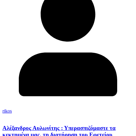
rikos
Αλέξανδρος Αυλωνίτης : Υπερασπιζόμαστε τα
κεκτημένα μας, τη διατήρηση του Εφετείου