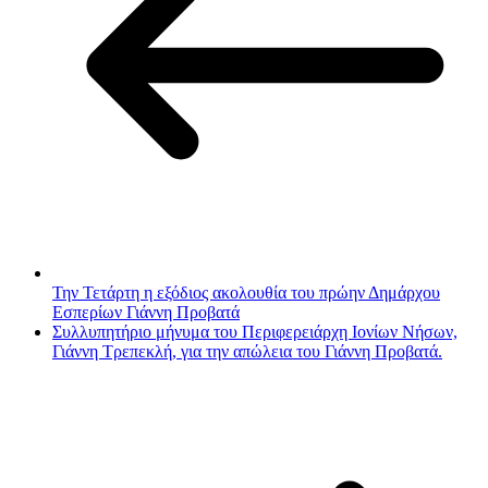
Την Τετάρτη η εξόδιος ακολουθία του πρώην Δημάρχου
Εσπερίων Γιάννη Προβατά
Συλλυπητήριο μήνυμα του Περιφερειάρχη Ιονίων Νήσων,
Γιάννη Τρεπεκλή, για την απώλεια του Γιάννη Προβατά.