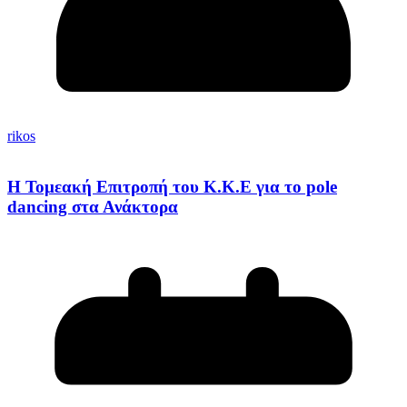
rikos
Η Τομεακή Επιτροπή του Κ.Κ.Ε για το pole
dancing στα Ανάκτορα