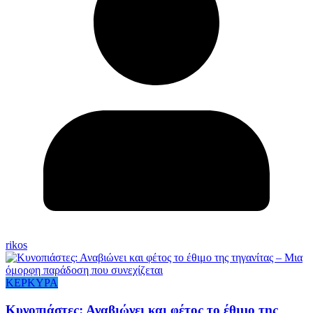
rikos
ΚΕΡΚΥΡΑ
Κυνοπιάστες: Αναβιώνει και φέτος το έθιμο της