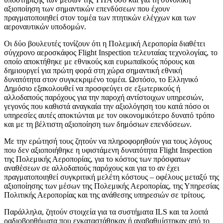
αξιοποίηση των σημαντικών επενδύσεων που έχουν
πραγματοποιηθεί στον τομέα των πτητικών ελέγχων και των
αεροναυτικών υποδομών.
Οι δύο βουλευτές τονίζουν ότι η Πολεμική Αεροπορία διαθέτει
σύγχρονο αεροσκάφος Flight Inspection τελευταίας τεχνολογίας, το
οποίο αποκτήθηκε με εθνικούς και ευρωπαϊκούς πόρους και
δημιουργεί για πρώτη φορά στη χώρα σημαντική εθνική
δυνατότητα στον συγκεκριμένο τομέα. Ωστόσο, το Ελληνικό
Δημόσιο εξακολουθεί να προσφεύγει σε εξωτερικούς ή
αλλοδαπούς παρόχους για την παροχή αντίστοιχων υπηρεσιών,
γεγονός που καθιστά αναγκαία την αξιολόγηση του κατά πόσο οι
υπηρεσίες αυτές αποκτώνται με τον οικονομικότερο δυνατό τρόπο
και με τη βέλτιστη αξιοποίηση των δημόσιων επενδύσεων.
Με την ερώτησή τους ζητούν να πληροφορηθούν για τους λόγους
που δεν αξιοποιήθηκε η υφιστάμενη δυνατότητα Flight Inspection
της Πολεμικής Αεροπορίας, για το κόστος των πρόσφατων
αναθέσεων σε αλλοδαπούς παρόχους και για το αν έχει
πραγματοποιηθεί συγκριτική μελέτη κόστους – οφέλους μεταξύ της
αξιοποίησης των μέσων της Πολεμικής Αεροπορίας, της Υπηρεσίας
Πολιτικής Αεροπορίας και της ανάθεσης υπηρεσιών σε τρίτους.
Παράλληλα, ζητούν στοιχεία για τα συστήματα ILS και τα λοιπά
ραδιοβοηθήματα που εγκαταστάθηκαν ή αναβαθμίστηκαν από το