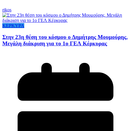
rikos
ΚΕΡΚΥΡΑ
Στην 23η θέση του κόσμου ο Δημήτρης Μουμούρης.
Μεγάλη διάκριση για το 1ο ΓΕΛ Κέρκυρας