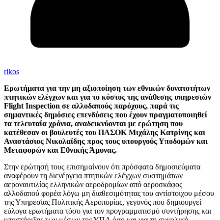
rikos
Ερωτήματα για την μη αξιοποίηση των εθνικών δυνατοτήτων
πτητικών ελέγχων και
για το κόστος της ανάθεσης υπηρεσιών
Flight Inspection σε αλλοδαπούς παρόχους, παρά τις
σημαντικές δημόσιες επενδύσεις που έχουν πραγματοποιηθεί
τα τελευταία χρόνια, αναδεικνύονται με ερώτηση που
κατέθεσαν οι βουλευτές του ΠΑΣΟΚ Μιχάλης Κατρίνης και
Αναστάσιος Νικολαΐδης προς τους υπουργούς Υποδομών και
Μεταφορών και Εθνικής Άμυνας.
Στην ερώτησή τους επισημαίνουν ότι πρόσφατα δημοσιεύματα
αναφέρουν τη διενέργεια πτητικών ελέγχων συστημάτων
αεροναυτιλίας ελληνικών αεροδρομίων από αεροσκάφος
αλλοδαπού φορέα λόγω μη διαθεσιμότητας του αντίστοιχου μέσου
της Υπηρεσίας Πολιτικής Αεροπορίας, γεγονός που δημιουργεί
εύλογα ερωτήματα τόσο για τον προγραμματισμό συντήρησης και
υποστήριξης των μέσων της ΥΠΑ όσο και για τη συνολική