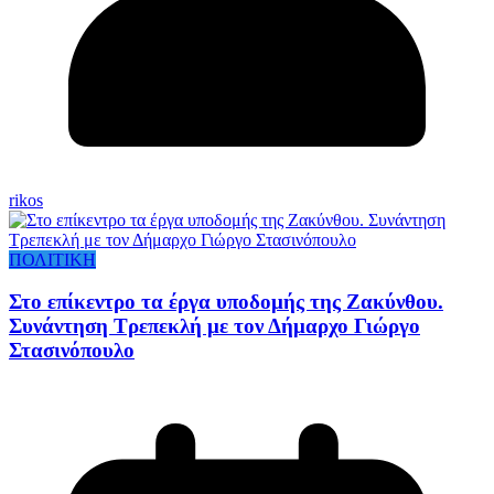
rikos
ΠΟΛΙΤΙΚΗ
Στο επίκεντρο τα έργα υποδομής της Ζακύνθου.
Συνάντηση Τρεπεκλή με τον Δήμαρχο Γιώργο
Στασινόπουλο