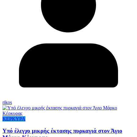
rikos
ΚΕΡΚΥΡΑ
Υπό έλεγχο μικρής έκτασης πυρκαγιά στον Άγιο