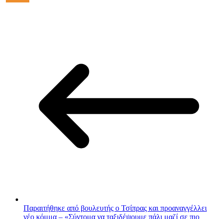
Παραιτήθηκε από βουλευτής ο Τσίπρας και προαναγγέλλει
νέο κόμμα – «Σύντομα να ταξιδέψουμε πάλι μαζί σε πιο