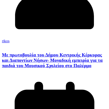
rikos
Με πρωτοβουλία του Δήμου Κεντρικής Κέρκυρας
και Διαποντίων Νήσων- Μοναδική εμπειρία για τα
παιδιά του Μουσικού Σχολείου στο Παλέρμο