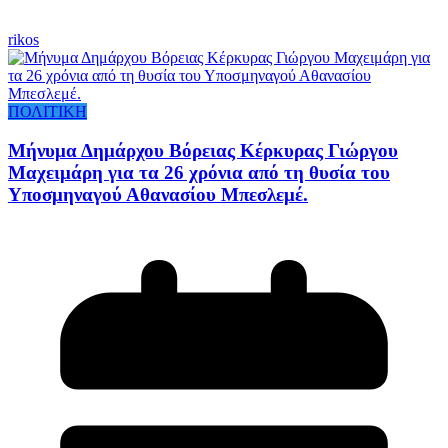
rikos
ΠΟΛΙΤΙΚΗ
Μήνυμα Δημάρχου Βόρειας Κέρκυρας Γιώργου
Μαχειμάρη για τα 26 χρόνια από τη θυσία του
Υποσμηναγού Αθανασίου Μπεσλεμέ.