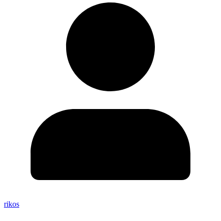
rikos