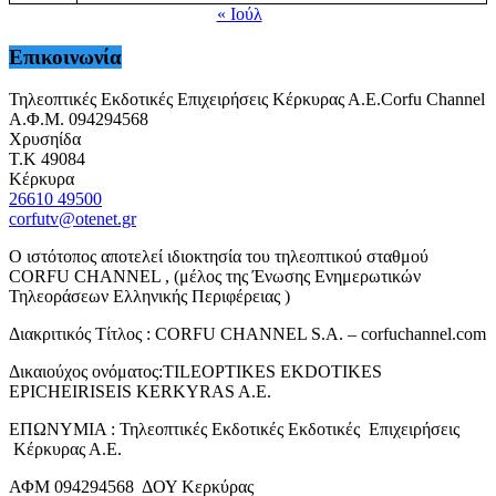
« Ιούλ
Επικοινωνία
Τηλεοπτικές Εκδοτικές Επιχειρήσεις Κέρκυρας Α.Ε.Corfu Channel
Α.Φ.Μ. 094294568
Χρυσηίδα
Τ.Κ 49084
Κέρκυρα
26610 49500
corfutv@otenet.gr
Ο ιστότοπος αποτελεί ιδιοκτησία του τηλεοπτικού σταθμού
CORFU CHANNEL , (μέλος της Ένωσης Ενημερωτικών
Τηλεοράσεων Ελληνικής Περιφέρειας )
Διακριτικός Τίτλος : CORFU CHANNEL S.A. – corfuchannel.com
Δικαιούχος ονόματος:TILEOPTIKES EKDOTIKES
EPICHEIRISEIS KERKYRAS A.E.
ΕΠΩΝΥΜΙΑ : Τηλεοπτικές Εκδοτικές Εκδοτικές Επιχειρήσεις
Κέρκυρας Α.Ε.
ΑΦΜ 094294568 ΔΟΥ Κερκύρας