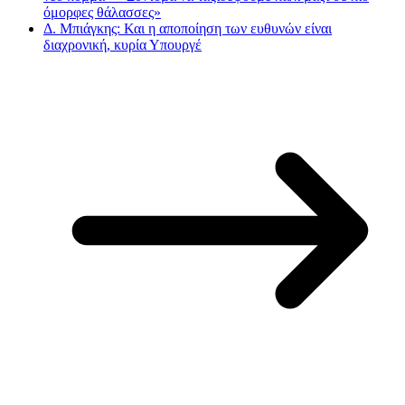
όμορφες θάλασσες»
Δ. Μπιάγκης: Και η αποποίηση των ευθυνών είναι
διαχρονική, κυρία Υπουργέ