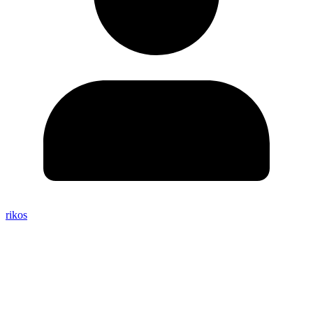
rikos