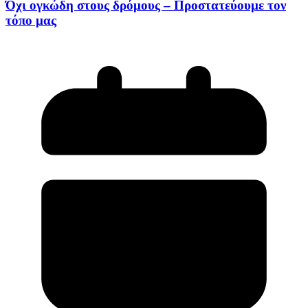
Όχι ογκώδη στους δρόμους – Προστατεύουμε τον
τόπο μας