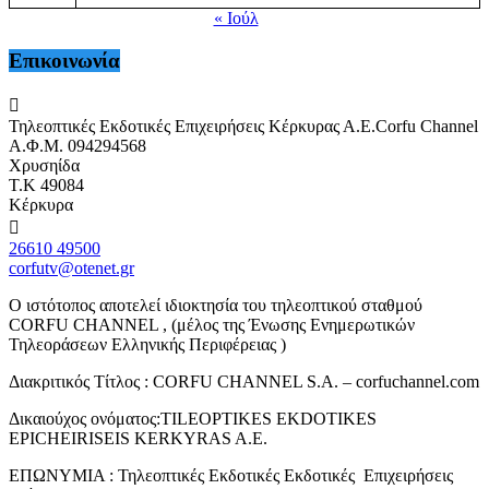
« Ιούλ
Επικοινωνία
Τηλεοπτικές Εκδοτικές Επιχειρήσεις Κέρκυρας Α.Ε.Corfu Channel
Α.Φ.Μ. 094294568
Χρυσηίδα
Τ.Κ 49084
Κέρκυρα
26610 49500
corfutv@otenet.gr
Ο ιστότοπος αποτελεί ιδιοκτησία του τηλεοπτικού σταθμού
CORFU CHANNEL , (μέλος της Ένωσης Ενημερωτικών
Τηλεοράσεων Ελληνικής Περιφέρειας )
Διακριτικός Τίτλος : CORFU CHANNEL S.A. – corfuchannel.com
Δικαιούχος ονόματος:TILEOPTIKES EKDOTIKES
EPICHEIRISEIS KERKYRAS A.E.
ΕΠΩΝΥΜΙΑ : Τηλεοπτικές Εκδοτικές Εκδοτικές Επιχειρήσεις