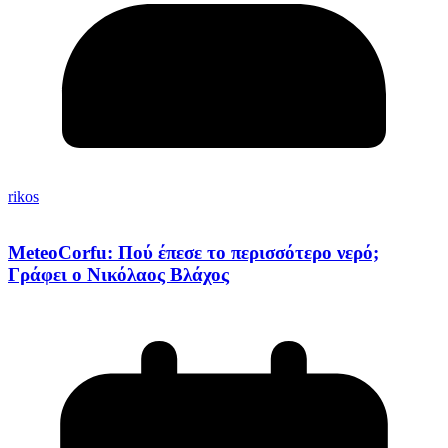
rikos
MeteoCorfu: Πού έπεσε το περισσότερο νερό;
Γράφει ο Νικόλαος Βλάχος