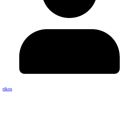
rikos