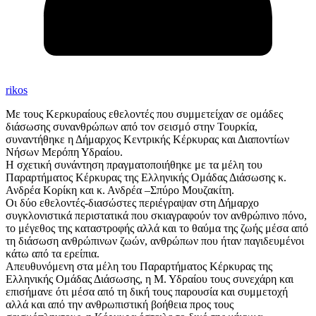
rikos
Με τους Κερκυραίους εθελοντές που συμμετείχαν σε ομάδες
διάσωσης συνανθρώπων από τον σεισμό στην Τουρκία,
συναντήθηκε η Δήμαρχος Κεντρικής Κέρκυρας και Διαποντίων
Νήσων Μερόπη Υδραίου.
Η σχετική συνάντηση πραγματοποιήθηκε με τα μέλη του
Παραρτήματος Κέρκυρας της Ελληνικής Ομάδας Διάσωσης κ.
Ανδρέα Κορίκη και κ. Ανδρέα –Σπύρο Μουζακίτη.
Οι δύο εθελοντές-διασώστες περιέγραψαν στη Δήμαρχο
συγκλονιστικά περιστατικά που σκιαγραφούν τον ανθρώπινο πόνο,
το μέγεθος της καταστροφής αλλά και το θαύμα της ζωής μέσα από
τη διάσωση ανθρώπινων ζωών, ανθρώπων που ήταν παγιδευμένοι
κάτω από τα ερείπια.
Απευθυνόμενη στα μέλη του Παραρτήματος Κέρκυρας της
Ελληνικής Ομάδας Διάσωσης, η Μ. Υδραίου τους συνεχάρη και
επισήμανε ότι μέσα από τη δική τους παρουσία και συμμετοχή
αλλά και από την ανθρωπιστική βοήθεια προς τους