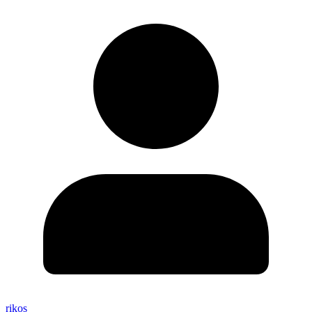
rikos