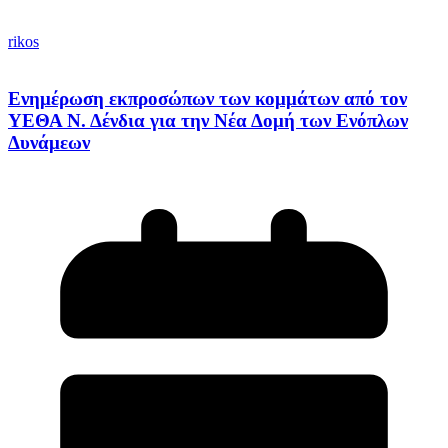
rikos
Ενημέρωση εκπροσώπων των κομμάτων από τον
ΥΕΘΑ Ν. Δένδια για την Νέα Δομή των Ενόπλων
Δυνάμεων