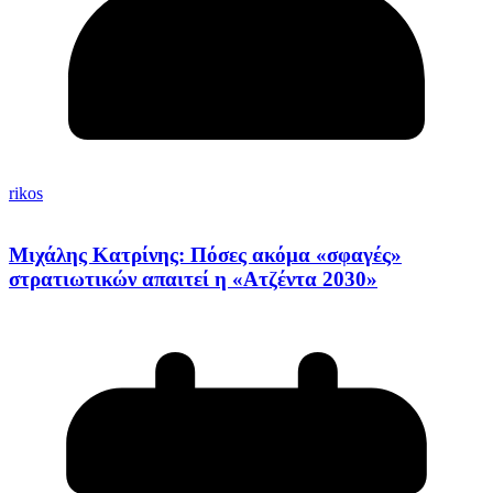
rikos
Μιχάλης Κατρίνης: Πόσες ακόμα «σφαγές»
στρατιωτικών απαιτεί η «Ατζέντα 2030»