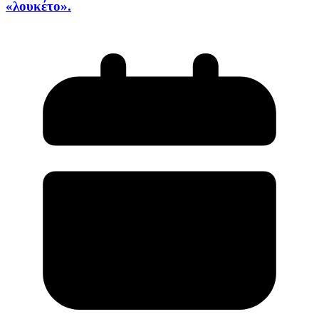
«λουκέτο».