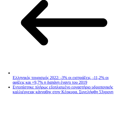
Ελληνικός τουρισμός 2022: -3% οι εισπράξεις, -11,2% οι
αφίξεις και +9,7% η δαπάνη έναντι του 2019
Εντοπίστηκε πλήρως εξοπλισμένο εργαστήριο υδροπονικής
καλλιέργειας κάνναβης στην Κέρκυρα. Συνελήφθη 53χρονη