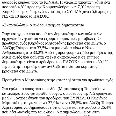
διαρροές κυρίως προς το ΚΙΝΑΛ. Η γαλάζια παράταξη χάνει ένα
ποσοστό 4,8% προς την Κουμουνδούρου και 7,9% προς τη
Χαριλάου Τρικούπη, ενώ αντίστοιχα ο ΣΥΡΙΖΑ χάνει 5,6 προς τη
ΝΔ και 10 προς το ΠΑΣΟΚ.
«Σκαρφαλώνει» ο Ανδρουλάκης σε δημοτικότητα
Στην κατηγορία που αφορά την δημοτικότητα των πολιτικών
αρχηγών δεν φαίνεται να έχουμε τρομακτικές μεταβολές. Ο
πρωθυπουργός Κυριάκος Μητσοτάκης βρίσκεται στο 35,2%, ο
Αλέξης Τσίπρας στο 33,5% και μια ανάσα πίσω ο Νίκος
Ανδρουλάκης στο 33,2%.Από τις προηγούμενες δύο μετρήσεις της
MRB αυτός που φαίνεται να έχει σκαρφαλώσει σε επίπεδο
δημοτικότητας είναι ο πρόεδρος του ΠΑΣΟΚ που από το 30,1%
της πρώτης μέτρησης όταν ανέλαβε τα ηνία του κόμματος
βρίσκεται στο 33,2%.
Προηγείται ο Μητσοτάκης στην καταλληλότητα για πρωθυπουργός
Στο ερώτημα ποιος από τους δύο (Μητσοτάκης ή Τσίπρας) είναι
καταλληλότερος για πρωθυπουργός, ο πρόεδρος της ΝΔ προηγείται
με 9,4 μονάδες έναντι του προέδρου του ΣΥΡΙΖΑ. Ο Κυριάκος
Μητσοτάκης συγκεντρώνει 37,9% έναντι 28,5% του Αλέξη Τσίπρα.
Αξίζει όμως να σημειώσουμε ότι υπάρχει και ένα ποσοστό 26,4%
που λέει «κανείς από τους δυο». Να σημειώσουμε ότι στην