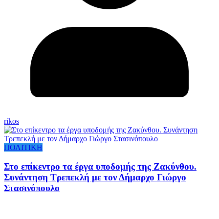
rikos
ΠΟΛΙΤΙΚΗ
Στο επίκεντρο τα έργα υποδομής της Ζακύνθου.
Συνάντηση Τρεπεκλή με τον Δήμαρχο Γιώργο
Στασινόπουλο