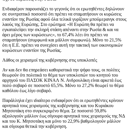
Ενδιαφέρον παρουσιάζει το γεγονός ότι οι ερωτηθέντες δηλώνουν
σε συντριπτικό ποσοστό ότι πρέπει να σταματήσουν οι κυρώσεις
εναντίον της Ρωσίας αφού όλα τελικά γυρίζουν μπούμερανγκ στους
λαούς της Ευρώπης. Στο ερώτημα: «Η Ευρώπη θα πρέπει να
εγκαταλείψει την σκληρή στάση απέναντι στην Ρωσία & και να
άρει μέρος των κυρώσεων;», το 67,4% λέει ότι πρέπει να
σταματήσουν (συμφωνά και μάλλον συμφωνώ). Μόνο το 21,5%
ότι η Ε.Ε. πρέπει να συνεχίσει αυτή την τακτική των οικονομικών
κυρώσεων εναντίον της Ρωσίας.
Λάθος οι χειρισμοί της κυβέρνησης στις υποκλοπές
Αν και δεν θα επηρεάσει καθοριστικά την ψήφο τους, οι πολίτες
θεωρούν ότι πολιτικά το θέμα των υποκλοπών του κινητού του
αρχηγού του ΠΑΣΟΚ ΚΙΝΑΛ Ν. Ανδρουλάκη είναι αρκετά έως
πολύ σοβαρό σε ποσοστό 65,5%. Μόνο το 27,2% θεωρεί το θέμα
καθόλου έως λίγο σοβαρό.
Παράλληλα έχει ιδιαίτερο ενδιαφέρον ότι οι ερωτηθέντες κρίνουν
αρνητικά τους χειρισμούς της κυβέρνησης και του Κυριάκου
Μητσοτάκη στο συγκεκριμένο θέμα. Σε ποσοστό 59,8%
αξιολογούν μάλλον έως σίγουρα αρνητικά τους χειρισμούς της ΝΔ
και του Κ. Μητσοτάκη και μόνο το 22,9% βαθμολογούν μάλλον
και σίγουρα θετικά την κυβέρνηση.