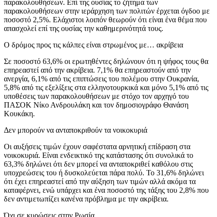
παρακολουθήσεων. Επί της ουσίας το ζήτημα των
παρακολουθήσεων στην ιεράρχηση των πολιτών έρχεται όγδοο με
ποσοστό 2,5%. Ελάχιστοι λοιπόν θεωρούν ότι είναι ένα θέμα που
απασχολεί επί της ουσίας την καθημερινότητά τους.
Ο δρόμος προς τις κάλπες είναι στρωμένος με… ακρίβεια
Σε ποσοστό 63,6% οι ερωτηθέντες δηλώνουν ότι η ψήφος τους θα
επηρεαστεί από την ακρίβεια. 7,1% θα επηρεαστούν από την
ανεργία, 6,1% από τις επιπτώσεις του πολέμου στην Ουκρανία,
5,8% από τις εξελίξεις στα ελληνοτουρκικά και μόνο 5,1% από τις
υποθέσεις των παρακολουθήσεων με στόχο τον αρχηγό του
ΠΑΣΟΚ Νίκο Ανδρουλάκη και τον δημοσιογράφο Θανάση
Κουκάκη.
Δεν μπορούν να ανταποκριθούν τα νοικοκυριά
Οι αυξήσεις τιμών έχουν σαφέστατα αρνητική επίδραση στα
νοικοκυριά. Είναι ενδεικτικό της κατάστασης ότι συνολικά το
63,3% δηλώνει ότι δεν μπορεί να ανταποκριθεί καθόλου στις
υποχρεώσεις του ή δυσκολεύεται πάρα πολύ. Το 31,6% δηλώνει
ότι έχει επηρεαστεί από την αύξηση των τιμών αλλά ακόμα τα
καταφέρνει, ενώ υπάρχει και ένα ποσοστό της τάξης του 2,8% που
δεν αντιμετωπίζει κανένα πρόβλημα με την ακρίβεια.
Όχι σε κυρώσεις στην Ρωσία