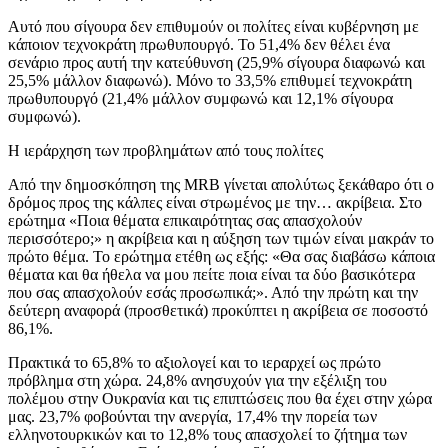
Αυτό που σίγουρα δεν επιθυμούν οι πολίτες είναι κυβέρνηση με
κάποιον τεχνοκράτη πρωθυπουργό. Το 51,4% δεν θέλει ένα
σενάριο προς αυτή την κατεύθυνση (25,9% σίγουρα διαφωνώ και
25,5% μάλλον διαφωνώ). Μόνο το 33,5% επιθυμεί τεχνοκράτη
πρωθυπουργό (21,4% μάλλον συμφωνώ και 12,1% σίγουρα
συμφωνώ).
Η ιεράρχηση των προβλημάτων από τους πολίτες
Από την δημοσκόπηση της MRB γίνεται απολύτως ξεκάθαρο ότι ο
δρόμος προς της κάλπες είναι στρωμένος με την… ακρίβεια. Στο
ερώτημα «Ποια θέματα επικαιρότητας σας απασχολούν
περισσότερο;» η ακρίβεια και η αύξηση των τιμών είναι μακράν το
πρώτο θέμα. Το ερώτημα ετέθη ως εξής: «Θα σας διαβάσω κάποια
θέματα και θα ήθελα να μου πείτε ποια είναι τα δύο βασικότερα
που σας απασχολούν εσάς προσωπικά;». Από την πρώτη και την
δεύτερη αναφορά (προσθετικά) προκύπτει η ακρίβεια σε ποσοστό
86,1%.
Πρακτικά το 65,8% το αξιολογεί και το ιεραρχεί ως πρώτο
πρόβλημα στη χώρα. 24,8% ανησυχούν για την εξέλιξη του
πολέμου στην Ουκρανία και τις επιπτώσεις που θα έχει στην χώρα
μας. 23,7% φοβούνται την ανεργία, 17,4% την πορεία των
ελληνοτουρκικών και το 12,8% τους απασχολεί το ζήτημα των