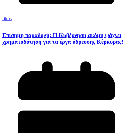
rikos
Επίσημη παραδοχή: Η Κυβέρνηση ακόμη ψάχνει
χρηματοδότηση για τα έργα ύδρευσης Κέρκυρας!