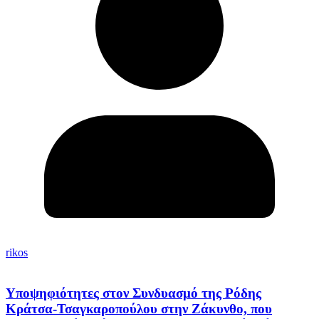
rikos
Υποψηφιότητες στον Συνδυασμό της Ρόδης
Κράτσα-Τσαγκαροπούλου στην Ζάκυνθο, που