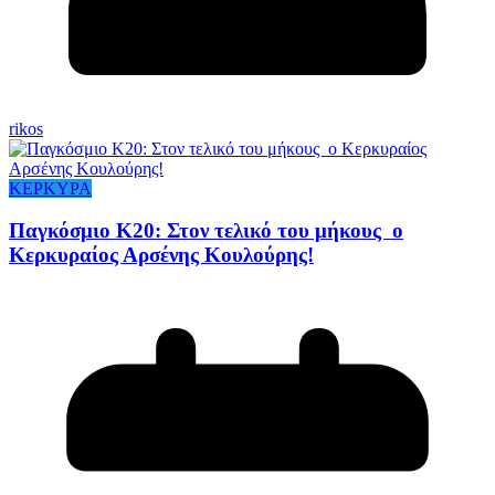
rikos
ΚΕΡΚΥΡΑ
Παγκόσμιο Κ20: Στον τελικό του μήκους ο
Κερκυραίος Αρσένης Κουλούρης!