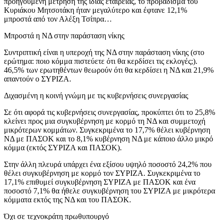
προηγούμενη μέτρηση της ίδιας εταιρείας, το προβάδισμα του
Κυριάκου Μητσοτάκη ήταν μεγαλύτερο και έφτανε 12,1%
μπροστά από τον Αλέξη Τσίπρα…
Μπροστά η ΝΔ στην παράσταση νίκης
Συντριπτική είναι η υπεροχή της ΝΔ στην παράσταση νίκης (στο
ερώτημα: ποιο κόμμα πιστεύετε ότι θα κερδίσει τις εκλογές;).
46,5% των ερωτηθέντων θεωρούν ότι θα κερδίσει η ΝΔ και 21,9%
απαντούν ο ΣΥΡΙΖΑ.
Διχασμένη η κοινή γνώμη με τις κυβερνήσεις συνεργασίας
Σε ότι αφορά τις κυβερνήσεις συνεργασίας, προκύπτει ότι το 25,8%
κλείνει προς μια συγκυβέρνηση με κορμό τη ΝΔ και συμμετοχή
μικρότερων κομμάτων. Συγκεκριμένα το 17,7% θέλει κυβέρνηση
ΝΔ με ΠΑΣΟΚ και το 8,1% κυβέρνηση ΝΔ με κάποιο άλλο μικρό
κόμμα (εκτός ΣΥΡΙΖΑ και ΠΑΣΟΚ).
Στην άλλη πλευρά υπάρχει ένα εξίσου υψηλό ποσοστό 24,2% που
θέλει συγκυβέρνηση με κορμό τον ΣΥΡΙΖΑ. Συγκεκριμένα το
17,1% επιθυμεί συγκυβέρνηση ΣΥΡΙΖΑ με ΠΑΣΟΚ και ένα
ποσοστό 7,1% θα ήθελε συγκυβέρνηση του ΣΥΡΙΖΑ με μικρότερα
κόμματα εκτός της ΝΔ και του ΠΑΣΟΚ.
Όχι σε τεχνοκράτη πρωθυπουργό