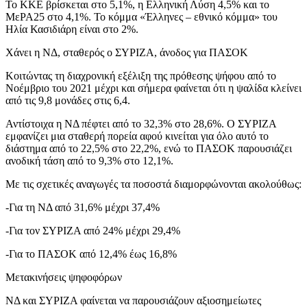
Το ΚΚΕ βρίσκεται στο 5,1%, η Ελληνική Λύση 4,5% και το
ΜεΡΑ25 στο 4,1%. Το κόμμα «Έλληνες – εθνικό κόμμα» του
Ηλία Κασιδιάρη είναι στο 2%.
Χάνει η ΝΔ, σταθερός ο ΣΥΡΙΖΑ, άνοδος για ΠΑΣΟΚ
Κοιτώντας τη διαχρονική εξέλιξη της πρόθεσης ψήφου από το
Νοέμβριο του 2021 μέχρι και σήμερα φαίνεται ότι η ψαλίδα κλείνει
από τις 9,8 μονάδες στις 6,4.
Αντίστοιχα η ΝΔ πέφτει από το 32,3% στο 28,6%. Ο ΣΥΡΙΖΑ
εμφανίζει μια σταθερή πορεία αφού κινείται για όλο αυτό το
διάστημα από το 22,5% στο 22,2%, ενώ το ΠΑΣΟΚ παρουσιάζει
ανοδική τάση από το 9,3% στο 12,1%.
Mε τις σχετικές αναγωγές τα ποσοστά διαμορφώνονται ακολούθως:
-Για τη ΝΔ από 31,6% μέχρι 37,4%
-Για τον ΣΥΡΙΖΑ από 24% μέχρι 29,4%
-Για το ΠΑΣΟΚ από 12,4% έως 16,8%
Μετακινήσεις ψηφοφόρων
ΝΔ και ΣΥΡΙΖΑ φαίνεται να παρουσιάζουν αξιοσημείωτες