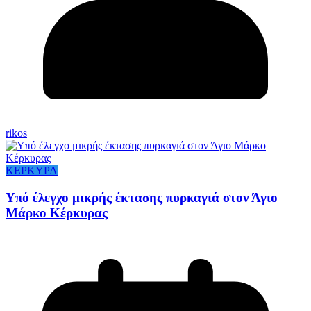
rikos
ΚΕΡΚΥΡΑ
Υπό έλεγχο μικρής έκτασης πυρκαγιά στον Άγιο
Μάρκο Κέρκυρας