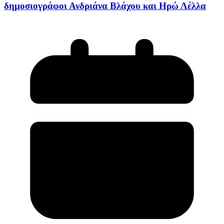
δημοσιογράφοι Ανδριάνα Βλάχου και Ηρώ Λέλλα