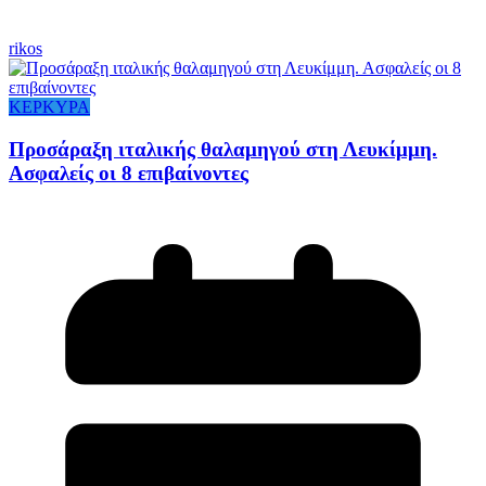
rikos
ΚΕΡΚΥΡΑ
Προσάραξη ιταλικής θαλαμηγού στη Λευκίμμη.
Ασφαλείς οι 8 επιβαίνοντες