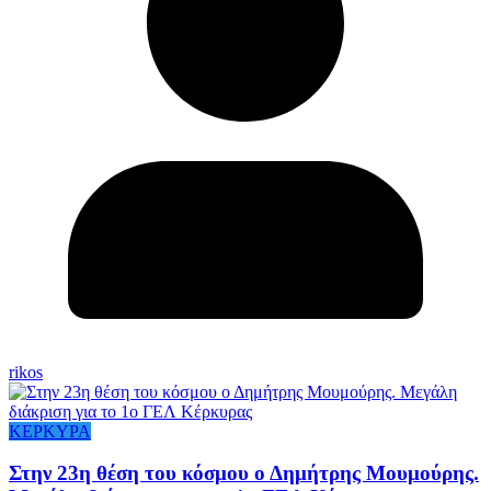
rikos
ΚΕΡΚΥΡΑ
Στην 23η θέση του κόσμου ο Δημήτρης Μουμούρης.