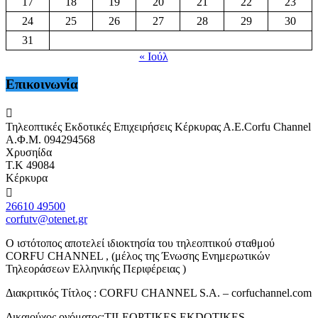
17
18
19
20
21
22
23
24
25
26
27
28
29
30
31
« Ιούλ
Επικοινωνία
Τηλεοπτικές Εκδοτικές Επιχειρήσεις Κέρκυρας Α.Ε.Corfu Channel
Α.Φ.Μ. 094294568
Χρυσηίδα
Τ.Κ 49084
Κέρκυρα
26610 49500
corfutv@otenet.gr
Ο ιστότοπος αποτελεί ιδιοκτησία του τηλεοπτικού σταθμού
CORFU CHANNEL , (μέλος της Ένωσης Ενημερωτικών
Τηλεοράσεων Ελληνικής Περιφέρειας )
Διακριτικός Τίτλος : CORFU CHANNEL S.A. – corfuchannel.com
Δικαιούχος ονόματος:TILEOPTIKES EKDOTIKES