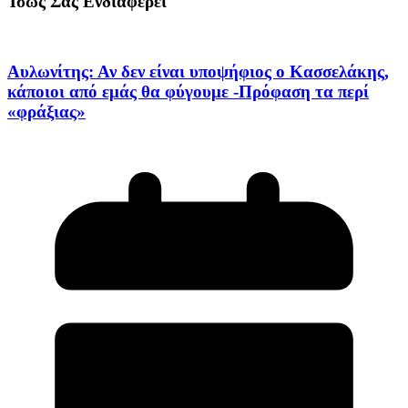
Ίσως Σας Ενδιαφέρει
Αυλωνίτης: Αν δεν είναι υποψήφιος ο Κασσελάκης,
κάποιοι από εμάς θα φύγουμε -Πρόφαση τα περί
«φράξιας»