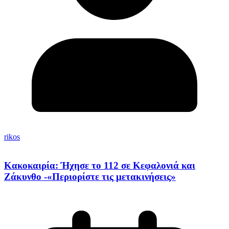
rikos
Κακοκαιρία: Ήχησε το 112 σε Κεφαλονιά και
Ζάκυνθο -«Περιορίστε τις μετακινήσεις»