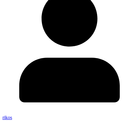
rikos