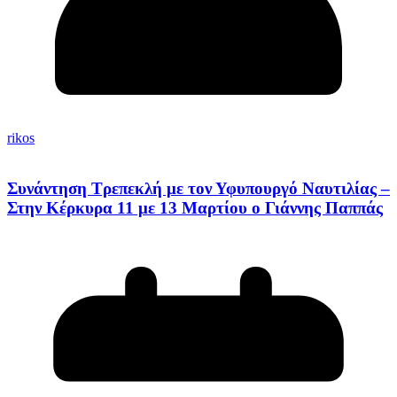
rikos
Συνάντηση Τρεπεκλή με τον Υφυπουργό Ναυτιλίας –
Στην Κέρκυρα 11 με 13 Μαρτίου ο Γιάννης Παππάς