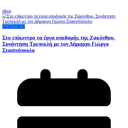
rikos
ΠΟΛΙΤΙΚΗ
Στο επίκεντρο τα έργα υποδομής της Ζακύνθου.
Συνάντηση Τρεπεκλή με τον Δήμαρχο Γιώργο
Στασινόπουλο