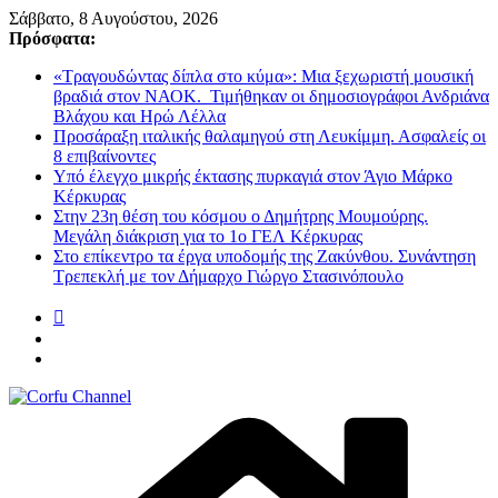
Μετάβαση
Σάββατο, 8 Αυγούστου, 2026
σε
Πρόσφατα:
περιεχόμενο
«Τραγουδώντας δίπλα στο κύμα»: Μια ξεχωριστή μουσική
βραδιά στον ΝΑΟΚ. Τιμήθηκαν οι δημοσιογράφοι Ανδριάνα
Βλάχου και Ηρώ Λέλλα
Προσάραξη ιταλικής θαλαμηγού στη Λευκίμμη. Ασφαλείς οι
8 επιβαίνοντες
Υπό έλεγχο μικρής έκτασης πυρκαγιά στον Άγιο Μάρκο
Κέρκυρας
Στην 23η θέση του κόσμου ο Δημήτρης Μουμούρης.
Μεγάλη διάκριση για το 1ο ΓΕΛ Κέρκυρας
Στο επίκεντρο τα έργα υποδομής της Ζακύνθου. Συνάντηση
Τρεπεκλή με τον Δήμαρχο Γιώργο Στασινόπουλο