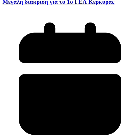
Μεγάλη διάκριση για το 1ο ΓΕΛ Κέρκυρας