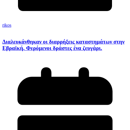
rikos
Διαλευκάνθηκαν οι διαρρήξεις καταστημάτων στην
Εβραϊκή. Φερόμενοι δράστες ένα ζευγάρι.