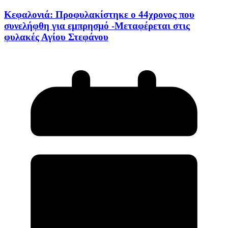
Κεφαλονιά: Προφυλακίστηκε ο 44χρονος που
συνελήφθη για εμπρησμό -Μεταφέρεται στις
φυλακές Αγίου Στεφάνου