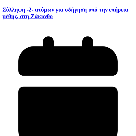
Σύλληψη -2- ατόμων για οδήγηση υπό την επήρεια
μέθης, στη Ζάκυνθο