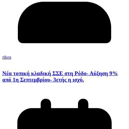
rikos
Νέα τοπική κλαδική ΣΣΕ στη Ρόδο- Αύξηση 9%
από 1η Σεπτεμβρίου- 3ετής η ισχύ.