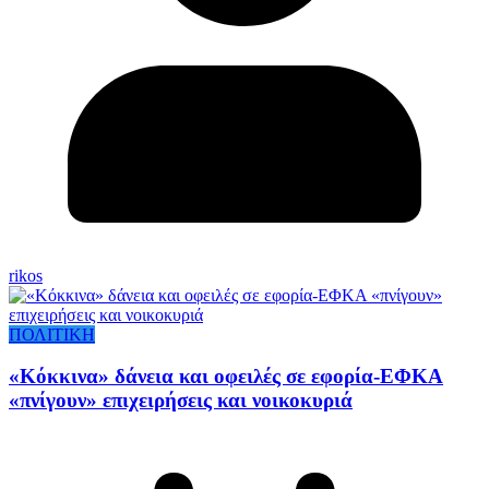
rikos
ΠΟΛΙΤΙΚΗ
«Κόκκινα» δάνεια και οφειλές σε εφορία-ΕΦΚΑ
«πνίγουν» επιχειρήσεις και νοικοκυριά