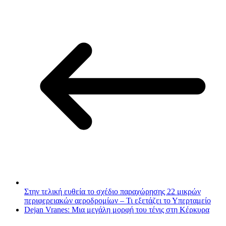
Στην τελική ευθεία το σχέδιο παραχώρησης 22 μικρών
περιφερειακών αεροδρομίων – Τι εξετάζει το Υπερταμείο
Dejan Vranes: Μια μεγάλη μορφή του τένις στη Κέρκυρα