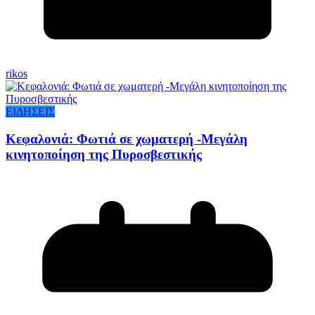
rikos
ΕΙΔΗΣΕΙΣ
Κεφαλονιά: Φωτιά σε χωματερή -Μεγάλη
κινητοποίηση της Πυροσβεστικής