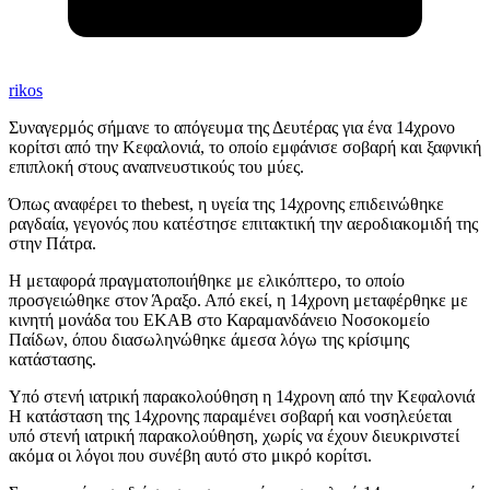
rikos
Συναγερμός σήμανε το απόγευμα της Δευτέρας για ένα 14χρονο
κορίτσι από την Κεφαλονιά, το οποίο εμφάνισε σοβαρή και ξαφνική
επιπλοκή στους αναπνευστικούς του μύες.
Όπως αναφέρει το thebest, η υγεία της 14χρονης επιδεινώθηκε
ραγδαία, γεγονός που κατέστησε επιτακτική την αεροδιακομιδή της
στην Πάτρα.
Η μεταφορά πραγματοποιήθηκε με ελικόπτερο, το οποίο
προσγειώθηκε στον Άραξο. Από εκεί, η 14χρονη μεταφέρθηκε με
κινητή μονάδα του ΕΚΑΒ στο Καραμανδάνειο Νοσοκομείο
Παίδων, όπου διασωληνώθηκε άμεσα λόγω της κρίσιμης
κατάστασης.
Υπό στενή ιατρική παρακολούθηση η 14χρονη από την Κεφαλονιά
Η κατάσταση της 14χρονης παραμένει σοβαρή και νοσηλεύεται
υπό στενή ιατρική παρακολούθηση, χωρίς να έχουν διευκρινστεί
ακόμα οι λόγοι που συνέβη αυτό στο μικρό κορίτσι.