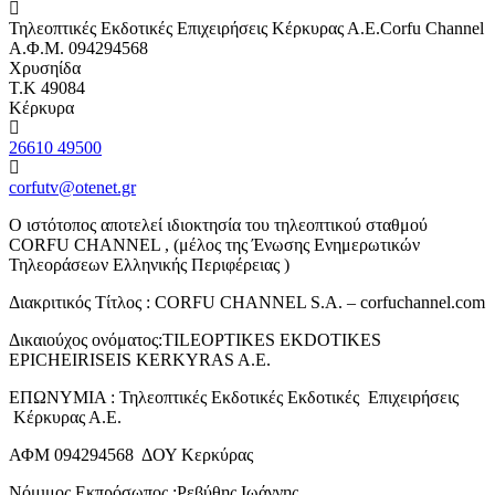
Τηλεοπτικές Εκδοτικές Επιχειρήσεις Κέρκυρας Α.Ε.Corfu Channel
Α.Φ.Μ. 094294568
Χρυσηίδα
Τ.Κ 49084
Κέρκυρα
26610 49500
corfutv@otenet.gr
Ο ιστότοπος αποτελεί ιδιοκτησία του τηλεοπτικού σταθμού
CORFU CHANNEL , (μέλος της Ένωσης Ενημερωτικών
Τηλεοράσεων Ελληνικής Περιφέρειας )
Διακριτικός Τίτλος : CORFU CHANNEL S.A. – corfuchannel.com
Δικαιούχος ονόματος:TILEOPTIKES EKDOTIKES
EPICHEIRISEIS KERKYRAS A.E.
ΕΠΩΝΥΜΙΑ : Τηλεοπτικές Εκδοτικές Εκδοτικές Επιχειρήσεις
Κέρκυρας Α.Ε.
ΑΦΜ 094294568 ΔΟΥ Κερκύρας
Νόμιμος Εκπρόσωπος :Ρεβύθης Ιωάννης