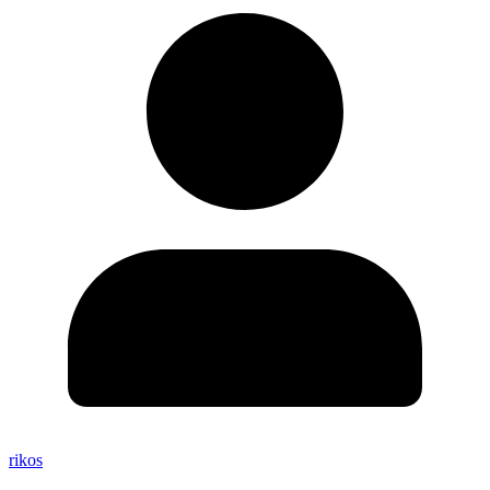
rikos