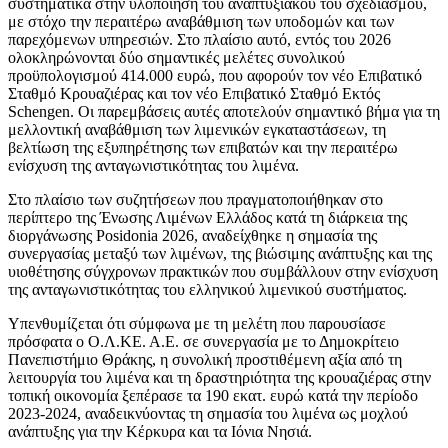
συστηματικά στην υλοποίηση του αναπτυξιακού του σχεδιασμού,
με στόχο την περαιτέρω αναβάθμιση των υποδομών και των
παρεχόμενων υπηρεσιών. Στο πλαίσιο αυτό, εντός του 2026
ολοκληρώνονται δύο σημαντικές μελέτες συνολικού
προϋπολογισμού 414.000 ευρώ, που αφορούν τον νέο Επιβατικό
Σταθμό Κρουαζιέρας και τον νέο Επιβατικό Σταθμό Εκτός
Schengen. Οι παρεμβάσεις αυτές αποτελούν σημαντικό βήμα για τη
μελλοντική αναβάθμιση των λιμενικών εγκαταστάσεων, τη
βελτίωση της εξυπηρέτησης των επιβατών και την περαιτέρω
ενίσχυση της ανταγωνιστικότητας του λιμένα.
Στο πλαίσιο των συζητήσεων που πραγματοποιήθηκαν στο
περίπτερο της Ένωσης Λιμένων Ελλάδος κατά τη διάρκεια της
διοργάνωσης Posidonia 2026, αναδείχθηκε η σημασία της
συνεργασίας μεταξύ των λιμένων, της βιώσιμης ανάπτυξης και της
υιοθέτησης σύγχρονων πρακτικών που συμβάλλουν στην ενίσχυση
της ανταγωνιστικότητας του ελληνικού λιμενικού συστήματος.
Υπενθυμίζεται ότι σύμφωνα με τη μελέτη που παρουσίασε
πρόσφατα ο Ο.Λ.ΚΕ. Α.Ε. σε συνεργασία με το Δημοκρίτειο
Πανεπιστήμιο Θράκης, η συνολική προστιθέμενη αξία από τη
λειτουργία του λιμένα και τη δραστηριότητα της κρουαζιέρας στην
τοπική οικονομία ξεπέρασε τα 190 εκατ. ευρώ κατά την περίοδο
2023-2024, αναδεικνύοντας τη σημασία του λιμένα ως μοχλού
ανάπτυξης για την Κέρκυρα και τα Ιόνια Νησιά.