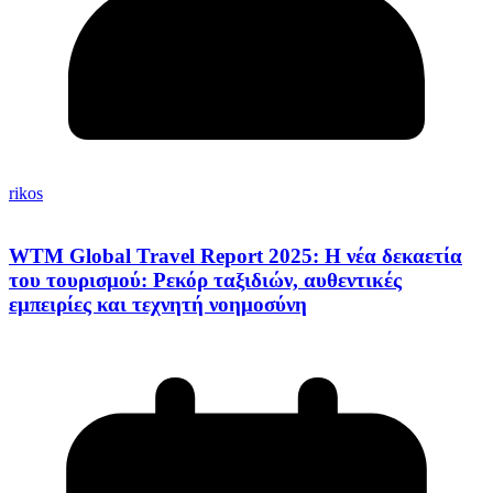
rikos
WTM Global Travel Report 2025: Η νέα δεκαετία
του τουρισμού: Ρεκόρ ταξιδιών, αυθεντικές
εμπειρίες και τεχνητή νοημοσύνη