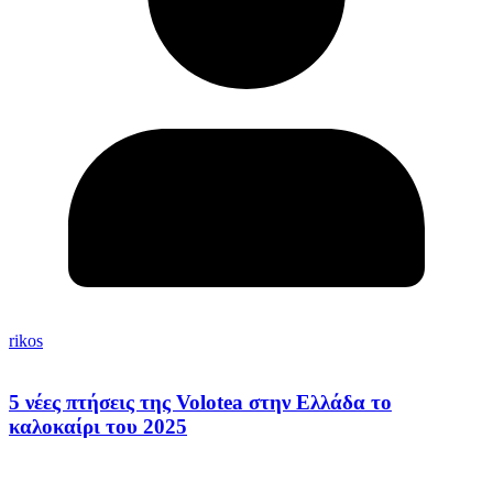
rikos
5 νέες πτήσεις της Volotea στην Ελλάδα το
καλοκαίρι του 2025