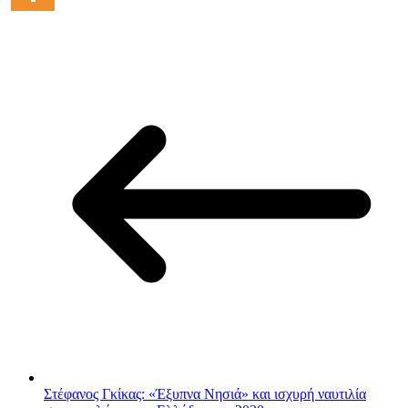
Στέφανος Γκίκας: «Έξυπνα Νησιά» και ισχυρή ναυτιλία