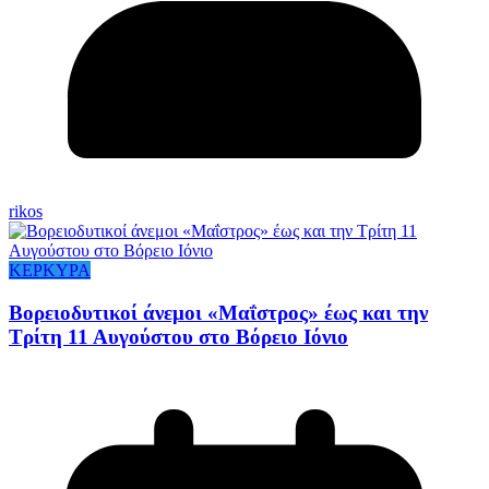
rikos
ΚΕΡΚΥΡΑ
Βορειοδυτικοί άνεμοι «Μαΐστρος» έως και την
Τρίτη 11 Αυγούστου στο Βόρειο Ιόνιο