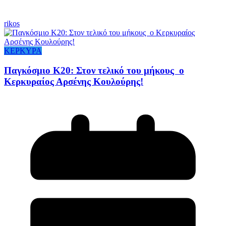
rikos
ΚΕΡΚΥΡΑ
Παγκόσμιο Κ20: Στον τελικό του μήκους ο
Κερκυραίος Αρσένης Κουλούρης!