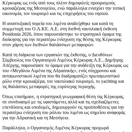
Κέρκυρας ως ενός από τους πλέον δημοφιλείς προορισμούς
κρουαζιέρας της Μεσογείου, ενώ παράλληλα ενισχύει την τοπική
οικονομία, τον τουρισμό και τις επιχειρήσεις του νησιού.
Η αναπτυξιακή πορεία του λιμένα αναδείχθηκε και κατά τη
συμμετοχή του Ο.Λ.ΚΕ. Α.Ε. στη διεθνή ναυτιλιακή έκθεση
Posidonia 2026, όπου παρουσιάστηκε το στρατηγικό όραμα της
διοίκησης για την περαιτέρω ενίσχυση της θέσης της Κέρκυρας
στον χάρτη των διεθνών θαλάσσιων μεταφορών.
Κατά τη διάρκεια των εργασιών της έκθεσης, ο Διευθύνων
Σύμβουλος του Οργανισμού Λιμένος Κέρκυρας Α.Ε., Δημήτρης
Απέργης, παρουσίασε το όραμα για την ανάδειξη της Κέρκυρας ως
του «Μεγάλου Λιμένα της Αδριατικής», ενός σύγχρονου και
ανταγωνιστικού λιμένα που θα διαδραματίζει πρωταγωνιστικό
ρόλο στην κρουαζιέρα, τον ναυτιλιακό τουρισμό, το yachting και
τις θαλάσσιες μεταφορές της ευρύτερης περιοχής.
Όπως επισήμανε, η στρατηγική γεωγραφική θέση της Κέρκυρας,
σε συνδυασμό με τις υφιστάμενες αλλά και τις σχεδιαζόμενες
επενδύσεις και υποδομές, δημιουργούν τις προϋποθέσεις για την
περαιτέρω ενίσχυση του ρόλου του λιμένα ως σημείου αναφοράς
για την Αδριατική και τη Μεσόγειο.
Παράλληλα, ο Οργανισμός Λιμένος Κέρκυρας προχωρά