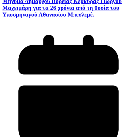
Μήνυμα Δημάρχου Βόρειας Κέρκυρας Γιώργου
Μαχειμάρη για τα 26 χρόνια από τη θυσία του
Υποσμηναγού Αθανασίου Μπεσλεμέ.