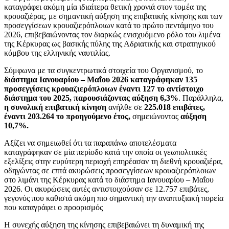
καταγράφει ακόμη μία ιδιαίτερα θετική χρονιά στον τομέα της
κρουαζιέρας, με σημαντική αύξηση της επιβατικής κίνησης και των
προσεγγίσεων κρουαζιερόπλοιων κατά το πρώτο πεντάμηνο του
2026, επιβεβαιώνοντας τον διαρκώς ενισχυόμενο ρόλο του λιμένα
της Κέρκυρας ως βασικής πύλης της Αδριατικής και στρατηγικού
κόμβου της ελληνικής ναυτιλίας.
Σύμφωνα με τα συγκεντρωτικά στοιχεία του Οργανισμού, το
διάστημα Ιανουαρίου – Μαΐου 2026 καταγράφηκαν 135
προσεγγίσεις κρουαζιερόπλοιων έναντι 127 το αντίστοιχο
διάστημα του 2025, παρουσιάζοντας αύξηση 6,3%
. Παράλληλα,
η συνολική επιβατική κίνηση
ανήλθε σε
225.018 επιβάτες,
έναντι 203.264 το προηγούμενο έτος,
σημειώνοντας
αύξηση
10,7%.
Αξίζει να σημειωθεί ότι τα παραπάνω αποτελέσματα
καταγράφηκαν σε μία περίοδο κατά την οποία οι γεωπολιτικές
εξελίξεις στην ευρύτερη περιοχή επηρέασαν τη διεθνή κρουαζιέρα,
οδηγώντας σε επτά ακυρώσεις προσεγγίσεων κρουαζιερόπλοιων
στο λιμάνι της Κέρκυρας κατά το διάστημα Ιανουαρίου – Μαΐου
2026. Οι ακυρώσεις αυτές αντιστοιχούσαν σε 12.757 επιβάτες,
γεγονός που καθιστά ακόμη πιο σημαντική την αναπτυξιακή πορεία
που καταγράφει ο προορισμός
Η συνεχής αύξηση της κίνησης επιβεβαιώνει τη δυναμική της