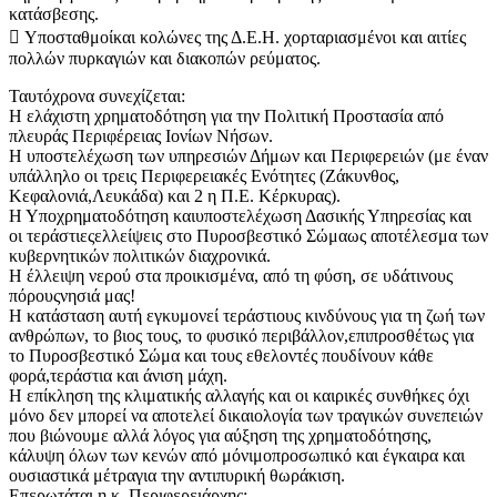
κατάσβεσης.
 Υποσταθμοίκαι κολώνες της Δ.Ε.Η. χορταριασμένοι και αιτίες
πολλών πυρκαγιών και διακοπών ρεύματος.
Ταυτόχρονα συνεχίζεται:
Η ελάχιστη χρηματοδότηση για την Πολιτική Προστασία από
πλευράς Περιφέρειας Ιονίων Νήσων.
Η υποστελέχωση των υπηρεσιών Δήμων και Περιφερειών (με έναν
υπάλληλο οι τρεις Περιφερειακές Ενότητες (Ζάκυνθος,
Κεφαλονιά,Λευκάδα) και 2 η Π.Ε. Κέρκυρας).
Η Υποχρηματοδότηση καιυποστελέχωση Δασικής Υπηρεσίας και
οι τεράστιεςελλείψεις στο Πυροσβεστικό Σώμαως αποτέλεσμα των
κυβερνητικών πολιτικών διαχρονικά.
Η έλλειψη νερού στα προικισμένα, από τη φύση, σε υδάτινους
πόρουςνησιά μας!
Η κατάσταση αυτή εγκυμονεί τεράστιους κινδύνους για τη ζωή των
ανθρώπων, το βιος τους, το φυσικό περιβάλλον,επιπροσθέτως για
το Πυροσβεστικό Σώμα και τους εθελοντές πουδίνουν κάθε
φορά,τεράστια και άνιση μάχη.
Η επίκληση της κλιματικής αλλαγής και οι καιρικές συνθήκες όχι
μόνο δεν μπορεί να αποτελεί δικαιολογία των τραγικών συνεπειών
που βιώνουμε αλλά λόγος για αύξηση της χρηματοδότησης,
κάλυψη όλων των κενών από μόνιμοπροσωπικό και έγκαιρα και
ουσιαστικά μέτραγια την αντιπυρική θωράκιση.
Επερωτάται η κ. Περιφερειάρχης: