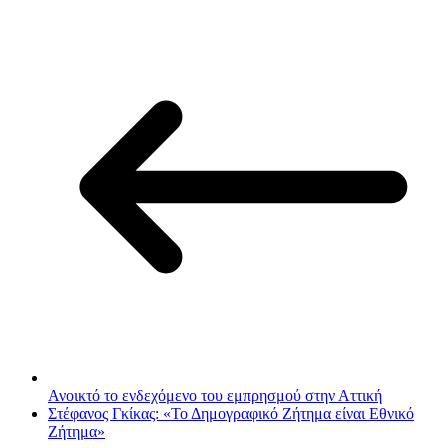
Ανοικτό το ενδεχόμενο του εμπρησμού στην Αττική
Στέφανος Γκίκας: «Το Δημογραφικό Ζήτημα είναι Εθνικό
Ζήτημα»