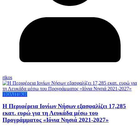
rikos
ΠΟΛΙΤΙΚΗ
Η Περιφέρεια Ιονίων Νήσων εξασφαλίζει 17,285
εκατ. ευρώ για τη Λευκάδα μέσω του
Προγράμματος «Ιόνια Νησιά 2021-2027»