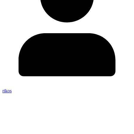
rikos