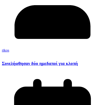
rikos
Συνελήφθησαν δύο ημεδαποί για κλοπή