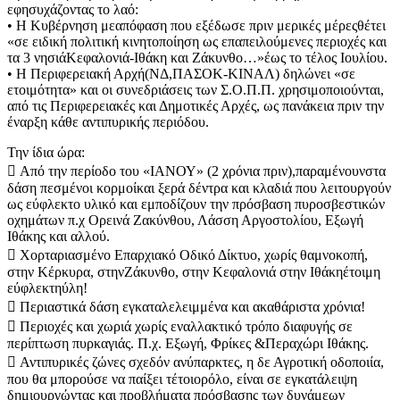
εφησυχάζοντας το λαό:
• Η Κυβέρνηση μεαπόφαση που εξέδωσε πριν μερικές μέρεςθέτει
«σε ειδική πολιτική κινητοποίηση ως επαπειλούμενες περιοχές και
τα 3 νησιάΚεφαλονιά-Ιθάκη και Ζάκυνθο…»έως το τέλος Ιουλίου.
• Η Περιφερειακή Αρχή(ΝΔ,ΠΑΣΟΚ-ΚΙΝΑΛ) δηλώνει «σε
ετοιμότητα» και οι συνεδριάσεις των Σ.Ο.Π.Π. χρησιμοποιούνται,
από τις Περιφερειακές και Δημοτικές Αρχές, ως πανάκεια πριν την
έναρξη κάθε αντιπυρικής περιόδου.
Την ίδια ώρα:
 Από την περίοδο του «ΙΑΝΟΥ» (2 χρόνια πριν),παραμένουνστα
δάση πεσμένοι κορμοίκαι ξερά δέντρα και κλαδιά που λειτουργούν
ως εύφλεκτο υλικό και εμποδίζουν την πρόσβαση πυροσβεστικών
οχημάτων π.χ Ορεινά Ζακύνθου, Λάσση Αργοστολίου, Εξωγή
Ιθάκης και αλλού.
 Χορταριασμένο Επαρχιακό Οδικό Δίκτυο, χωρίς θαμνοκοπή,
στην Κέρκυρα, στηνΖάκυνθο, στην Κεφαλονιά στην Ιθάκηέτοιμη
εύφλεκτηύλη!
 Περιαστικά δάση εγκαταλελειμμένα και ακαθάριστα χρόνια!
 Περιοχές και χωριά χωρίς εναλλακτικό τρόπο διαφυγής σε
περίπτωση πυρκαγιάς. Π.χ. Εξωγή, Φρίκες &Περαχώρι Ιθάκης.
 Αντιπυρικές ζώνες σχεδόν ανύπαρκτες, η δε Αγροτική οδοποιία,
που θα μπορούσε να παίξει τέτοιορόλο, είναι σε εγκατάλειψη
δημιουργώντας και προβλήματα πρόσβασης των δυνάμεων