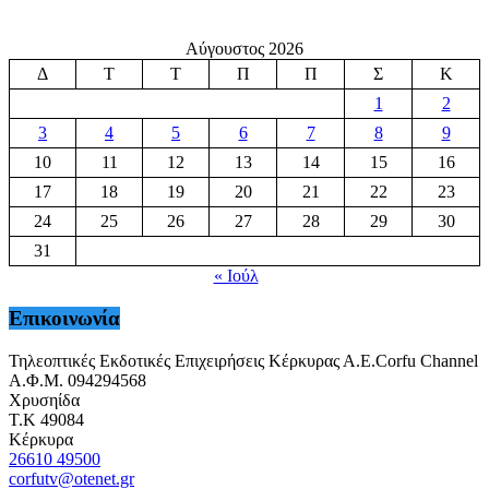
Αύγουστος 2026
Δ
Τ
Τ
Π
Π
Σ
Κ
1
2
3
4
5
6
7
8
9
10
11
12
13
14
15
16
17
18
19
20
21
22
23
24
25
26
27
28
29
30
31
« Ιούλ
Επικοινωνία
Τηλεοπτικές Εκδοτικές Επιχειρήσεις Κέρκυρας Α.Ε.Corfu Channel
Α.Φ.Μ. 094294568
Χρυσηίδα
Τ.Κ 49084
Κέρκυρα
26610 49500
corfutv@otenet.gr