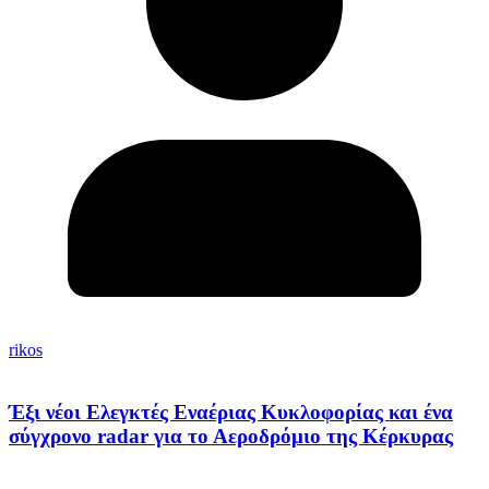
rikos
Έξι νέοι Ελεγκτές Εναέριας Κυκλοφορίας και ένα
σύγχρονο radar για το Αεροδρόμιο της Κέρκυρας