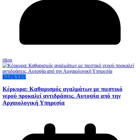
rikos
ΚΕΡΚΥΡΑ
Κέρκυρα: Καθαρισμός αγαλμάτων με πιεστικό
νερού προκαλεί αντιδράσεις. Αυτοψία από την
Αρχαιολογική Υπηρεσία