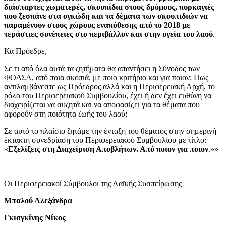
διάσπαρτες χωματερές, σκουπίδια στους δρόμους, πυρκαγιές
που ξεσπάνε στα ογκώδη και τα δέματα των σκουπιδιών να
παραμένουν στους χώρους εναπόθεσης από το 2018 με
τεράστιες συνέπειες στο περιβάλλον και στην υγεία του λαού
.
Κα Πρόεδρε,
Σε τι από όλα αυτά τα ζητήματα θα απαντήσει η Σύνοδος των
ΦΟΔΣΑ, από ποια σκοπιά, με ποιο κριτήριο και για ποιον; Πως
αντιλαμβάνεστε ως Πρόεδρος αλλά και η Περιφερειακή Αρχή, το
ρόλο του Περιφερειακού Συμβουλίου, έχει ή δεν έχει ευθύνη να
διαχειρίζεται να συζητά και να αποφασίζει για τα θέματα που
αφορούν στη ποιότητα ζωής του λαού;
Σε αυτό το πλαίσιο ζητάμε την ένταξη του θέματος στην σημερινή
έκτακτη συνεδρίαση του Περιφερειακού Συμβουλίου με τίτλο:
«
Εξελίξεις στη Διαχείριση Αποβλήτων. Από ποιον για ποιον
.»»
Οι Περιφερειακοί Σύμβουλοι της Λαϊκής Συσπείρωσης
Μπαλού Αλεξάνδρα
Γκισγκίνης Νίκος