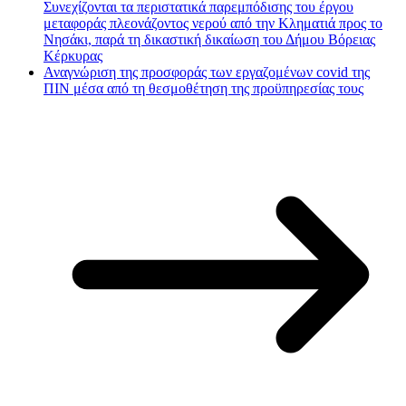
Συνεχίζονται τα περιστατικά παρεμπόδισης του έργου
μεταφοράς πλεονάζοντος νερού από την Κληματιά προς το
Νησάκι, παρά τη δικαστική δικαίωση του Δήμου Βόρειας
Κέρκυρας
Αναγνώριση της προσφοράς των εργαζομένων covid της
ΠΙΝ μέσα από τη θεσμοθέτηση της προϋπηρεσίας τους