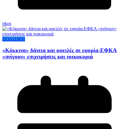
rikos
ΠΟΛΙΤΙΚΗ
«Κόκκινα» δάνεια και οφειλές σε εφορία-ΕΦΚΑ
«πνίγουν» επιχειρήσεις και νοικοκυριά