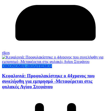
rikos
ΟΙΚΟΝΟΜΙΑ -ΠΟΛΙΤΙΣΜΟΣ
Κεφαλονιά: Προφυλακίστηκε ο 44χρονος που
συνελήφθη για εμπρησμό -Μεταφέρεται στις
φυλακές Αγίου Στεφάνου