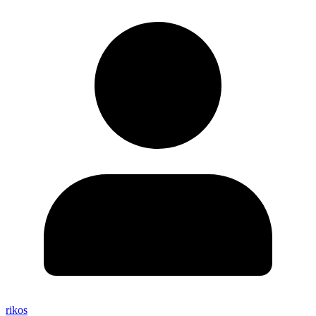
rikos