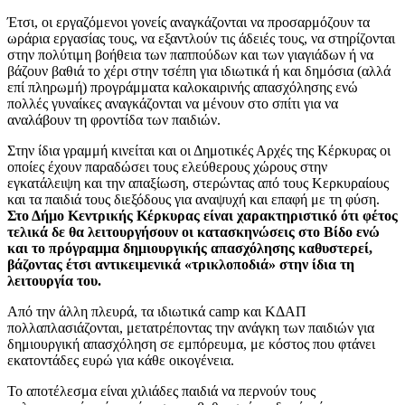
Έτσι, οι εργαζόμενοι γονείς αναγκάζονται να προσαρμόζουν τα
ωράρια εργασίας τους, να εξαντλούν τις άδειές τους, να στηρίζονται
στην πολύτιμη βοήθεια των παππούδων και των γιαγιάδων ή να
βάζουν βαθιά το χέρι στην τσέπη για ιδιωτικά ή και δημόσια (αλλά
επί πληρωμή) προγράμματα καλοκαιρινής απασχόλησης ενώ
πολλές γυναίκες αναγκάζονται να μένουν στο σπίτι για να
αναλάβουν τη φροντίδα των παιδιών.
Στην ίδια γραμμή κινείται και οι Δημοτικές Αρχές της Κέρκυρας οι
οποίες έχουν παραδώσει τους ελεύθερους χώρους στην
εγκατάλειψη και την απαξίωση, στερώντας από τους Κερκυραίους
και τα παιδιά τους διεξόδους για αναψυχή και επαφή με τη φύση.
Στο Δήμο Κεντρικής Κέρκυρας είναι χαρακτηριστικό ότι φέτος
τελικά δε θα λειτουργήσουν οι κατασκηνώσεις στο Βίδο ενώ
και το πρόγραμμα δημιουργικής απασχόλησης καθυστερεί,
βάζοντας έτσι αντικειμενικά «τρικλοποδιά» στην ίδια τη
λειτουργία του.
Από την άλλη πλευρά, τα ιδιωτικά camp και ΚΔΑΠ
πολλαπλασιάζονται, μετατρέποντας την ανάγκη των παιδιών για
δημιουργική απασχόληση σε εμπόρευμα, με κόστος που φτάνει
εκατοντάδες ευρώ για κάθε οικογένεια.
Το αποτέλεσμα είναι χιλιάδες παιδιά να περνούν τους