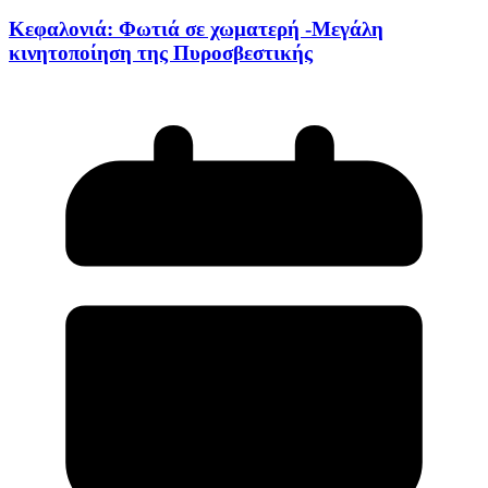
Κεφαλονιά: Φωτιά σε χωματερή -Μεγάλη
κινητοποίηση της Πυροσβεστικής