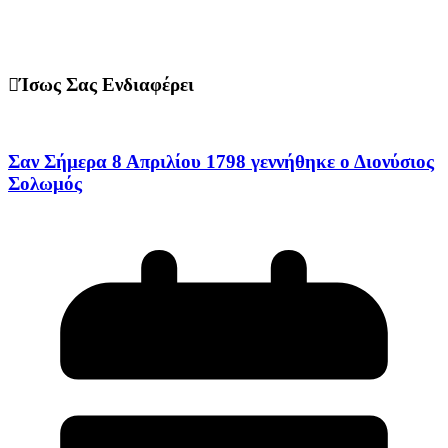
Ίσως Σας Ενδιαφέρει
Σαν Σήμερα 8 Απριλίου 1798 γεννήθηκε ο Διονύσιος
Σολωμός