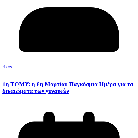
rikos
1η ΤΟΜΥ: η 8η Μαρτίου Παγκόσμια Ημέρα για τα
δικαιώματα των γυναικών