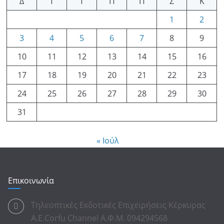
Δ
Τ
Τ
Π
Π
Σ
Κ
1
2
3
4
5
6
7
8
9
10
11
12
13
14
15
16
17
18
19
20
21
22
23
24
25
26
27
28
29
30
31
« Ιούλ
Επικοινωνία
Τηλεοπτικές Εκδοτικές Επιχειρήσεις Κέρκυρας
Α.Ε.Corfu Channel Α.Φ.Μ. 094294568